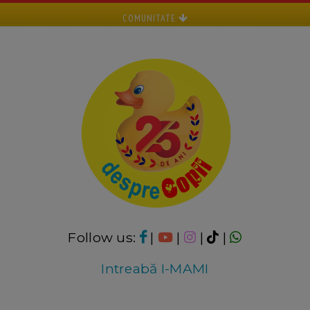
COMUNITATE
Follow us:
|
|
|
|
Intreabă I-MAMI