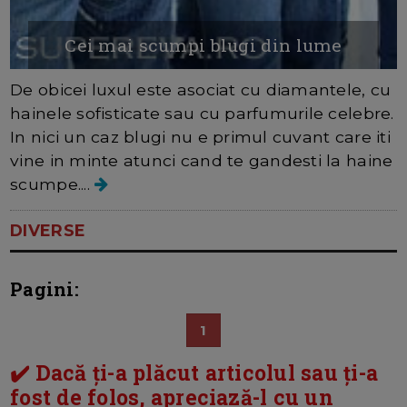
Cei mai scumpi blugi din lume
De obicei luxul este asociat cu diamantele, cu
hainele sofisticate sau cu parfumurile celebre.
In nici un caz blugi nu e primul cuvant care iti
vine in minte atunci cand te gandesti la haine
scumpe....
DIVERSE
Pagini:
1
✔️ Dacă ți-a plăcut articolul sau ți-a
fost de folos, apreciază-l cu un