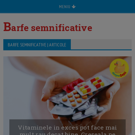
MENIU
B
arfe semnificative
BARFE SEMNIFICATIVE | ARTICOLE
Vitaminele in exces pot face mai
mult rau decat bine. Greșeala pe