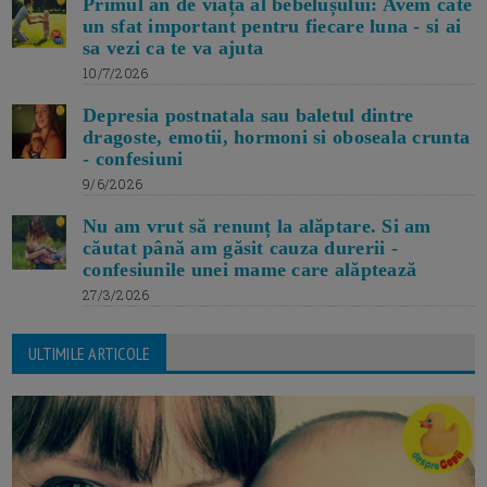
Primul an de viață al bebelușului: Avem cate
un sfat important pentru fiecare luna - si ai
sa vezi ca te va ajuta
10/7/2026
Depresia postnatala sau baletul dintre
dragoste, emotii, hormoni si oboseala crunta
- confesiuni
9/6/2026
Nu am vrut să renunț la alăptare. Si am
căutat până am găsit cauza durerii -
confesiunile unei mame care alăptează
27/3/2026
ULTIMILE ARTICOLE