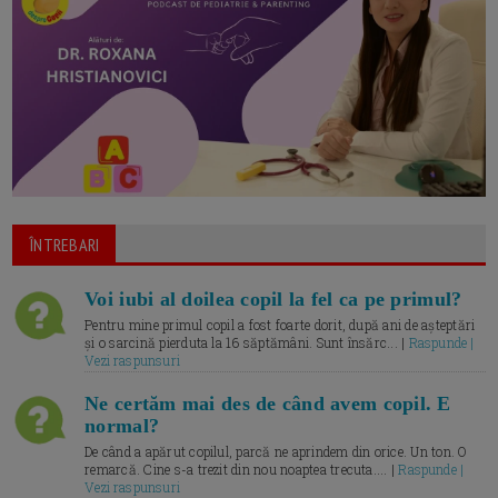
ÎNTREBARI
Voi iubi al doilea copil la fel ca pe primul?
Pentru mine primul copil a fost foarte dorit, după ani de așteptări
și o sarcină pierduta la 16 săptămâni. Sunt însărc... |
Raspunde |
Vezi raspunsuri
Ne certăm mai des de când avem copil. E
normal?
De când a apărut copilul, parcă ne aprindem din orice. Un ton. O
remarcă. Cine s-a trezit din nou noaptea trecuta.... |
Raspunde |
Vezi raspunsuri