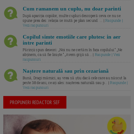
Cum ramanem un cuplu, nu doar parinti
După apariția copiilor, multe cupluri descoperă ceva ce nu se
spune prea des: relația se mută pe plan secund. ... |
Raspunde |
Vezi raspunsuri
Copilul simte emotiile care plutesc in aer
intre parinti
Părinții spun deseori: „Noi nu ne certăm în fața copilului.” „Ne
abținem, ca să fie liniște.” „Avem grijă să... |
Raspunde | Vezi
raspunsuri
Naștere naturală sau prin cezariană
Bună, Dragi mămici, aș vrea să știu dacă cele care au născut la
peste 38 de ani, ce ați ales: nașterea naturală sau p... |
Raspunde |
Vezi raspunsuri
PROPUNERI REDACTOR SEF