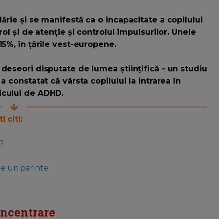
ărie și se manifestă ca o incapacitate a copilului
ol și de atenție și controlul impulsurilor. Unele
15%, în țările vest-europene.
deseori disputate de lumea științifică - un studiu
a constatat că vârsta copilului la intrarea în
icului de ADHD.
 citi:
?
ie un parinte
oncentrare