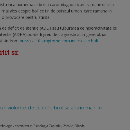
xista inca numeroase boli a caror diagnosticare ramane dificila.
 mai ales despre boli ce tin de psihicul uman, care ramana in
 o provocare pentru stiinta.
 de deficit de atentie (ADD) sau tulburarea de hiperactivitate cu
 atentie (ADHA) poate fi greu de diagnosticat in general, iar
est sindrom
prezinta 10 simptome comune cu alte boli.
it si:
i violente: de ce echilibrul se afla in mainile
chologie - specializat in Psihologia Copilului, Zwolle, Olanda.