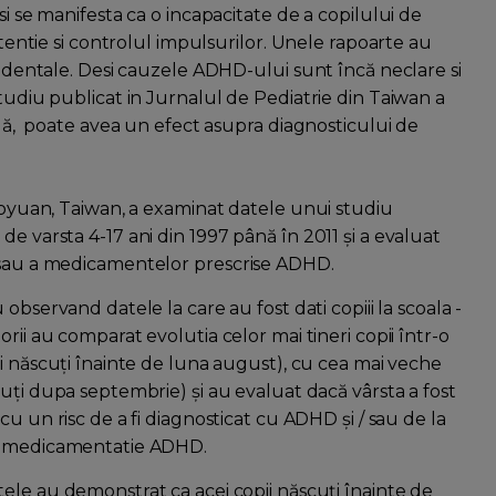
si se manifesta ca o incapacitate de a copilului de
atentie si controlul impulsurilor. Unele rapoarte au
ccidentale. Desi cauzele ADHD-ului sunt încă neclare si
studiu publicat in Jurnalul de Pediatrie din Taiwan a
oală, poate avea un efect asupra diagnosticului de
Taoyuan, Taiwan, a examinat datele unui studiu
e varsta 4-17 ani din 1997 până în 2011 și a evaluat
/ sau a medicamentelor prescrise ADHD.
 observand datele la care au fost dati copiii la scoala -
orii au comparat evolutia celor mai tineri copii într-o
ei născuți înainte de luna august), cu cea mai veche
cuți dupa septembrie) și au evaluat dacă vârsta a fost
 cu un risc de a fi diagnosticat cu ADHD și / sau de la
a medicamentatie ADHD.
ele au demonstrat ca acei copii născuți înainte de