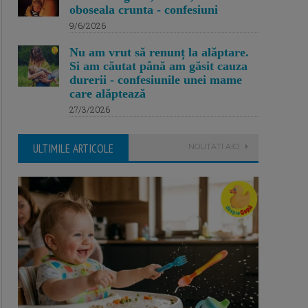
oboseala crunta - confesiuni
9/6/2026
Nu am vrut să renunț la alăptare.
Si am căutat până am găsit cauza
durerii - confesiunile unei mame
care alăptează
27/3/2026
ULTIMILE ARTICOLE
NOUTATI AICI