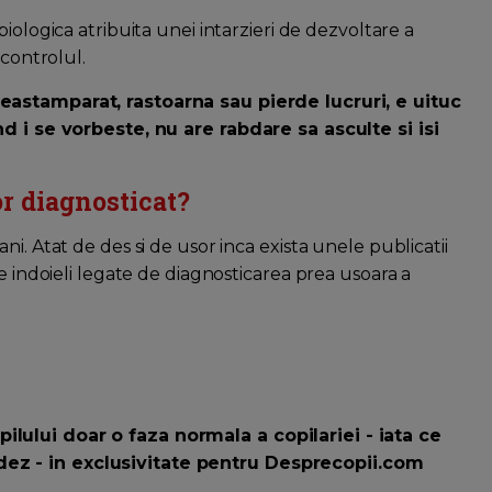
ologica atribuita unei intarzieri de dezvoltare a
ocontrolul.
astamparat, rastoarna sau pierde lucruri, e uituc
nd i se vorbeste, nu are rabdare sa asculte si isi
r diagnosticat?
i. Atat de des si de usor inca exista unele publicatii
e indoieli legate de diagnosticarea prea usoara a
lului doar o faza normala a copilariei - iata ce
ez - in exclusivitate pentru Desprecopii.com