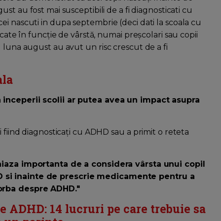
ust au fost mai susceptibili de a fi diagnosticati cu
ei nascuti in dupa septembrie (deci dati la scoala cu
lcate în funcție de vârstă, numai preșcolari sau copii
 luna august au avut un risc crescut de a fi
ala
a inceperii scolii ar putea avea un impact asupra
 fiind diagnosticați cu ADHD sau a primit o reteta
niaza importanta de a considera vârsta unui copil
D si inainte de prescrie medicamente pentru a
vorba despre ADHD."
e ADHD: 14 lucruri pe care trebuie sa