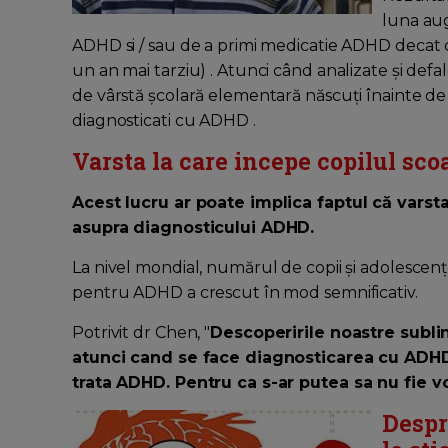
luna aug
ADHD si / sau de a primi medicatie ADHD decat c
un an mai tarziu) . Atunci când analizate și defa
de vârstă școlară elementară născuți înainte de
diagnosticati cu ADHD .
Varsta la care incepe copilul sco
Acest lucru ar poate implica faptul că varst
asupra diagnosticului ADHD.
La nivel mondial, numărul de copii și adolescenți
pentru ADHD a crescut în mod semnificativ.
Potrivit dr Chen, "
Descoperirile noastre subli
atunci cand se face diagnosticarea cu ADH
trata ADHD. Pentru ca s-ar putea sa nu fie 
Despr