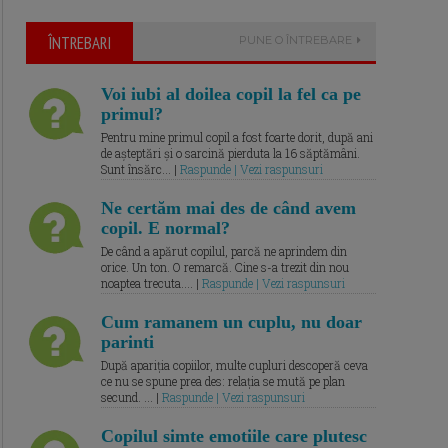
ÎNTREBARI
PUNE O ÎNTREBARE
Voi iubi al doilea copil la fel ca pe
primul?
Pentru mine primul copil a fost foarte dorit, după ani
de așteptări și o sarcină pierduta la 16 săptămâni.
Sunt însărc... |
Raspunde | Vezi raspunsuri
Ne certăm mai des de când avem
copil. E normal?
De când a apărut copilul, parcă ne aprindem din
orice. Un ton. O remarcă. Cine s-a trezit din nou
noaptea trecuta.... |
Raspunde | Vezi raspunsuri
Cum ramanem un cuplu, nu doar
parinti
După apariția copiilor, multe cupluri descoperă ceva
ce nu se spune prea des: relația se mută pe plan
secund. ... |
Raspunde | Vezi raspunsuri
Copilul simte emotiile care plutesc