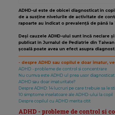
ADHD-ul este de obicei diagnosticat în copil
de a susține nivelurile de activitate de contr
rapoarte au indicat o prevalență de până la 
Deși cauzele ADHD-ului sunt încă neclare și 
publicat în Jurnalul de Pediatrie din Taiwan 
școală poate avea un efect asupra diagnost
- despre ADHD sau copilul e doar imatur, veti
ADHD - probleme de control si concentrare
Nu cumva este ADHD ul prea usor diagnosticat
ADHD sau doar imaturitate?
Despre ADHD: 14 lucruri pe care trebuie sa le st
10 simptome inselatoare ale ADHD-ului la copil
Despre copilul cu ADHD merita citit
ADHD - probleme de control si c