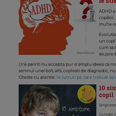
le sti
ADHD a d
copiilor
multe or
Evolutia
un copil
cum sa 
asupra d
Unii parinti nu accepta pur si simplu ideea ca ma
semnul unei boli, altii, coplesiti de diagnostic, 
Citeste cu atentie:
14 lucruri pe care trebuie sa
10 si
copil
Simptomele
Cu toate c