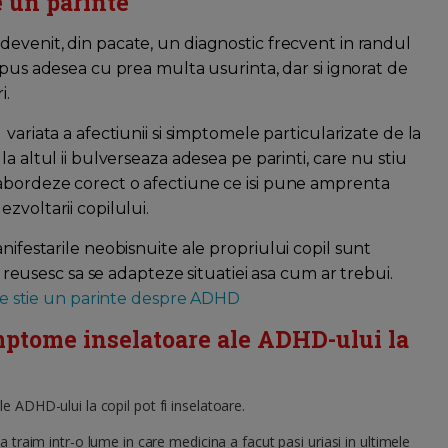
e un parinte
evenit, din pacate, un diagnostic frecvent in randul
, pus adesea cu prea multa usurinta, dar si ignorat de
i.
 variata a afectiunii si simptomele particularizate de la
 la altul ii bulverseaza adesea pe parinti, care nu stiu
abordeze corect o afectiune ce isi pune amprenta
ezvoltarii copilului.
nifestarile neobisnuite ale propriului copil sunt
nu reusesc sa se adapteze situatiei asa cum ar trebui.
 le stie un parinte despre ADHD
mptome inselatoare ale ADHD-ului la
 ADHD-ului la copil pot fi inselatoare.
a traim intr-o lume in care medicina a facut pasi uriasi in ultimele