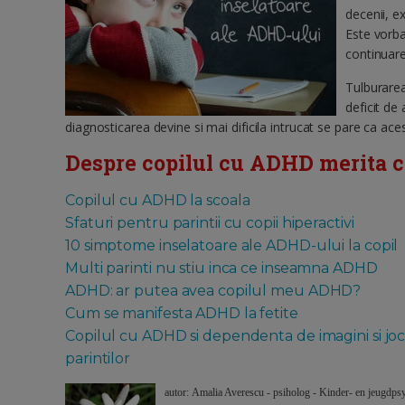
decenii, e
Este vorba
continuare
Tulburarea
deficit de
diagnosticarea devine si mai dificila intrucat se pare ca ac
Despre copilul cu ADHD merita cit
Copilul cu ADHD la scoala
Sfaturi pentru parintii cu copii hiperactivi
10 simptome inselatoare ale ADHD-ului la copil
Multi parinti nu stiu inca ce inseamna ADHD
ADHD: ar putea avea copilul meu ADHD?
Cum se manifesta ADHD la fetite
Copilul cu ADHD si dependenta de imagini si jocur
parintilor
autor: Amalia Averescu - psiholog - Kinder- en jeugdpsy