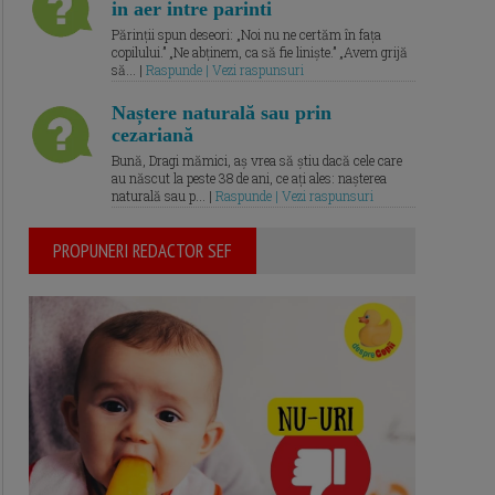
in aer intre parinti
Părinții spun deseori: „Noi nu ne certăm în fața
copilului.” „Ne abținem, ca să fie liniște.” „Avem grijă
să... |
Raspunde | Vezi raspunsuri
Naștere naturală sau prin
cezariană
Bună, Dragi mămici, aș vrea să știu dacă cele care
au născut la peste 38 de ani, ce ați ales: nașterea
naturală sau p... |
Raspunde | Vezi raspunsuri
PROPUNERI REDACTOR SEF