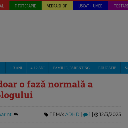
AL
FITOTERAPIE
VEDRA SHOP
USCAT + UMED
TESTARE
L
1-3 ANI
4-12 ANI
FAMILIE, PARENTING
EDUCATIE
S
doar o fază normală a
ologului
arinti
TEMA:
ADHD
|
1
|
12/3/2025