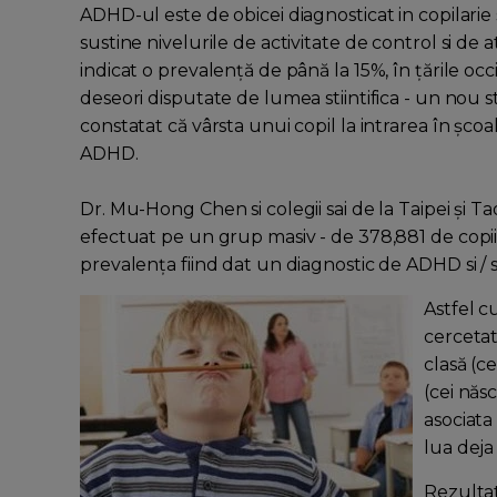
ADHD-ul este de obicei diagnosticat in copilarie 
sustine nivelurile de activitate de control si de 
indicat o prevalență de până la 15%, în țările o
deseori disputate de lumea stiintifica - un nou 
constatat că vârsta unui copil la intrarea în șc
ADHD.
Dr. Mu-Hong Chen si colegii sai de la Taipei și 
efectuat pe un grup masiv - de 378,881 de copii d
prevalența fiind dat un diagnostic de ADHD si 
Astfel cu
cercetat
clasă (c
(cei năs
asociata
lua dej
Rezultat