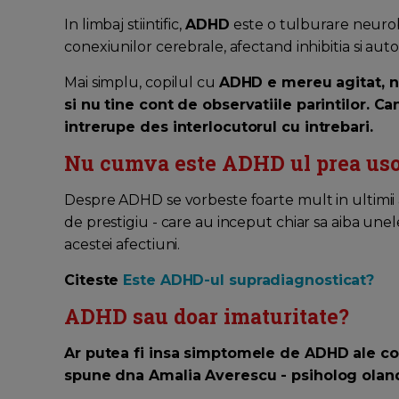
In limbaj stiintific,
ADHD
este o tulburare neurobi
conexiunilor cerebrale, afectand inhibitia si aut
Mai simplu, copilul cu
ADHD e mereu agitat, ne
si nu tine cont de observatiile parintilor. Ca
intrerupe des interlocutorul cu intrebari.
Nu cumva este ADHD ul prea uso
Despre ADHD se vorbeste foarte mult in ultimii an
de prestigiu - care au inceput chiar sa aiba unel
acestei afectiuni.
Citeste
Este ADHD-ul supradiagnosticat?
ADHD sau doar imaturitate?
Ar putea fi insa simptomele de ADHD ale copi
spune dna Amalia Averescu - psiholog oland