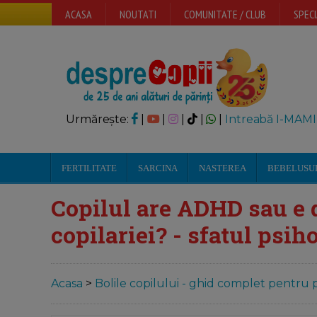
ACASA
NOUTATI
COMUNITATE / CLUB
SPECI
Urmărește:
|
|
|
|
|
Intreabă I-MAMI
FERTILITATE
SARCINA
NASTEREA
BEBELUSU
Copilul are ADHD sau e 
copilariei? - sfatul psih
Acasa
>
Bolile copilului - ghid complet pentru p