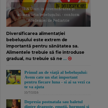
11 NU-uri in diversificarea și
alimentația bebelușului - conform
Academiei de Pediatrie
16/7/2026
AUTOR: EDITOR DC.
Diversificarea alimentației
bebelușului este extrem de
importantă pentru sănătatea sa.
Alimentele trebuie să fie introduse
gradual, nu trebuie să ne
...
Primul an de viață al bebelușului:
Avem cate un sfat important
pentru fiecare luna - si ai sa vezi ca
te va ajuta
10/7/2026
Depresia postnatala sau baletul
dintre dragoste, emotii, hormoni si