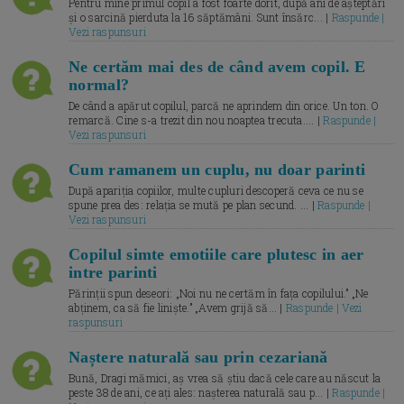
Pentru mine primul copil a fost foarte dorit, după ani de așteptări
și o sarcină pierduta la 16 săptămâni. Sunt însărc... |
Raspunde |
Vezi raspunsuri
Ne certăm mai des de când avem copil. E
normal?
De când a apărut copilul, parcă ne aprindem din orice. Un ton. O
remarcă. Cine s-a trezit din nou noaptea trecuta.... |
Raspunde |
Vezi raspunsuri
Cum ramanem un cuplu, nu doar parinti
După apariția copiilor, multe cupluri descoperă ceva ce nu se
spune prea des: relația se mută pe plan secund. ... |
Raspunde |
Vezi raspunsuri
Copilul simte emotiile care plutesc in aer
intre parinti
Părinții spun deseori: „Noi nu ne certăm în fața copilului.” „Ne
abținem, ca să fie liniște.” „Avem grijă să... |
Raspunde | Vezi
raspunsuri
Naștere naturală sau prin cezariană
Bună, Dragi mămici, aș vrea să știu dacă cele care au născut la
peste 38 de ani, ce ați ales: nașterea naturală sau p... |
Raspunde |