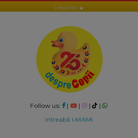
COMUNITATE
Follow us:
|
|
|
|
Intreabă I-MAMI