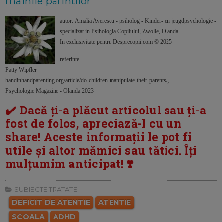
mainile parintilor
autor: Amalia Averescu - psiholog - Kinder- en jeugdpsychologie -
specializat in Psihologia Copilului, Zwolle, Olanda.
In exclusivitate pentru Desprecopii.com © 2025
referinte
Patty Wipfler
,
handinhandparenting.org/article/do-children-manipulate-their-parents/
Psychologie Magazine - Olanda 2023
✔️ Dacă ți-a plăcut articolul sau ți-a
fost de folos, apreciază-l cu un
share! Aceste informații le pot fi
utile și altor mămici sau tătici. Îți
mulțumim anticipat! ❣️
SUBIECTE TRATATE:
DEFICIT DE ATENTIE
ATENTIE
SCOALA
ADHD