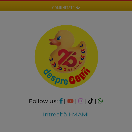
COMUNITATE
Follow us:
|
|
|
|
Intreabă I-MAMI