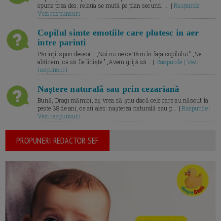
spune prea des: relația se mută pe plan secund. ... |
Raspunde |
Vezi raspunsuri
Copilul simte emotiile care plutesc in aer
intre parinti
Părinții spun deseori: „Noi nu ne certăm în fața copilului.” „Ne
abținem, ca să fie liniște.” „Avem grijă să... |
Raspunde | Vezi
raspunsuri
Naștere naturală sau prin cezariană
Bună, Dragi mămici, aș vrea să știu dacă cele care au născut la
peste 38 de ani, ce ați ales: nașterea naturală sau p... |
Raspunde |
Vezi raspunsuri
PROPUNERI REDACTOR SEF