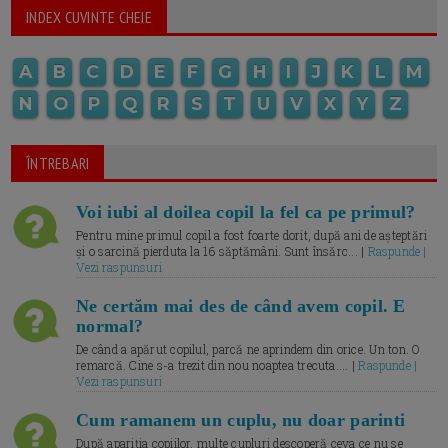
INDEX CUVINTE CHEIE
A
B
C
D
E
F
G
H
I
J
K
L
M
N
O
P
Q
R
S
T
U
V
X
Y
Z
ÎNTREBARI
Voi iubi al doilea copil la fel ca pe primul?
Pentru mine primul copil a fost foarte dorit, după ani de așteptări
și o sarcină pierduta la 16 săptămâni. Sunt însărc... |
Raspunde |
Vezi raspunsuri
Ne certăm mai des de când avem copil. E
normal?
De când a apărut copilul, parcă ne aprindem din orice. Un ton. O
remarcă. Cine s-a trezit din nou noaptea trecuta.... |
Raspunde |
Vezi raspunsuri
Cum ramanem un cuplu, nu doar parinti
După apariția copiilor, multe cupluri descoperă ceva ce nu se