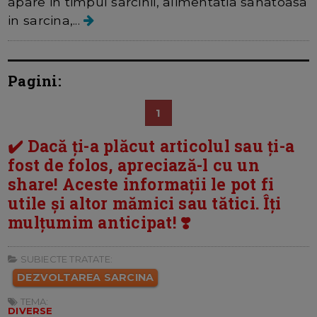
apare in timpul sarcinii, alimentatia sanatoasa
in sarcina,...
Pagini:
1
✔️ Dacă ți-a plăcut articolul sau ți-a
fost de folos, apreciază-l cu un
share! Aceste informații le pot fi
utile și altor mămici sau tătici. Îți
mulțumim anticipat! ❣️
SUBIECTE TRATATE:
DEZVOLTAREA SARCINA
TEMA:
DIVERSE