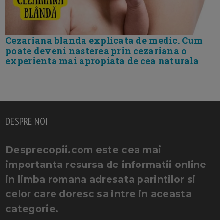
Cezariana blanda explicata de medic. Cum
poate deveni nasterea prin cezariana o
experienta mai apropiata de cea naturala
DESPRE NOI
Desprecopii.com este cea mai
importanta resursa de informatii online
in limba romana adresata parintilor si
celor care doresc sa intre in aceasta
categorie.