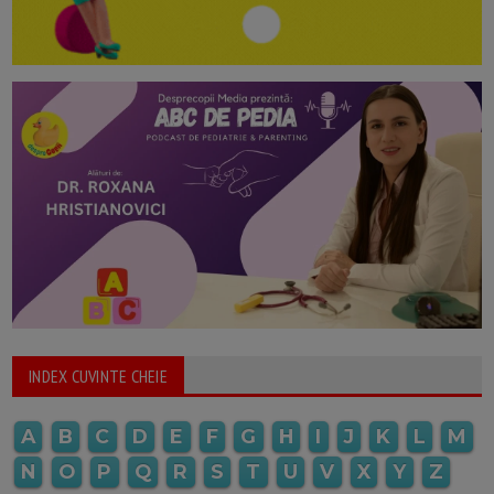
INDEX CUVINTE CHEIE
A
B
C
D
E
F
G
H
I
J
K
L
M
N
O
P
Q
R
S
T
U
V
X
Y
Z