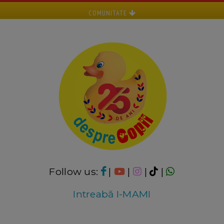
COMUNITATE
Follow us:
|
|
|
|
Intreabă I-MAMI