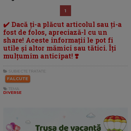
1
✔️ Dacă ți-a plăcut articolul sau ți-a
fost de folos, apreciază-l cu un
share! Aceste informații le pot fi
utile și altor mămici sau tătici. Îți
mulțumim anticipat! ❣️
SUBIECTE TRATATE:
FALCUTE
TEMA:
DIVERSE