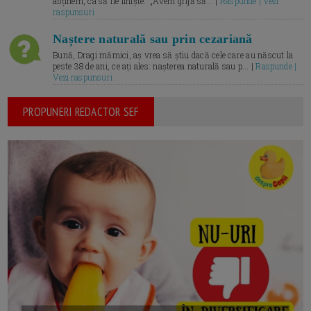
abținem, ca să fie liniște.” „Avem grijă să... |
Raspunde | Vezi
raspunsuri
Naștere naturală sau prin cezariană
Bună, Dragi mămici, aș vrea să știu dacă cele care au născut la
peste 38 de ani, ce ați ales: nașterea naturală sau p... |
Raspunde |
Vezi raspunsuri
PROPUNERI REDACTOR SEF