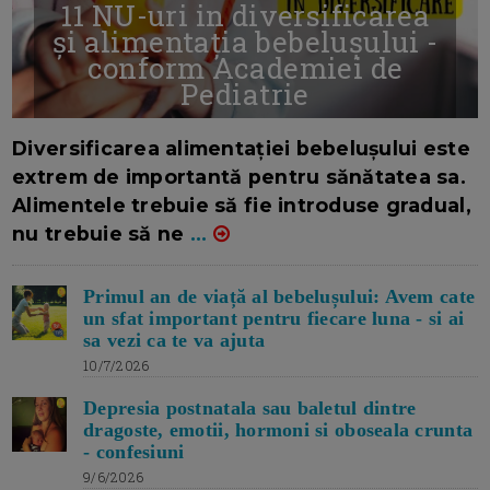
11 NU-uri in diversificarea
și alimentația bebelușului -
conform Academiei de
Pediatrie
16/7/2026
AUTOR: EDITOR DC.
Diversificarea alimentației bebelușului este
extrem de importantă pentru sănătatea sa.
Alimentele trebuie să fie introduse gradual,
nu trebuie să ne
...
Primul an de viață al bebelușului: Avem cate
un sfat important pentru fiecare luna - si ai
sa vezi ca te va ajuta
10/7/2026
Depresia postnatala sau baletul dintre
dragoste, emotii, hormoni si oboseala crunta
- confesiuni
9/6/2026