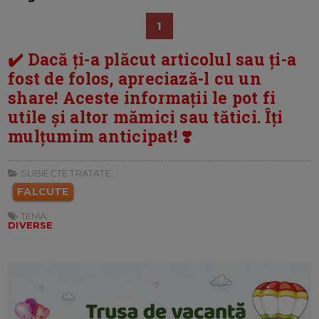
1
✔️ Dacă ți-a plăcut articolul sau ți-a
fost de folos, apreciază-l cu un
share! Aceste informații le pot fi
utile și altor mămici sau tătici. Îți
mulțumim anticipat! ❣️
SUBIECTE TRATATE:
FALCUTE
TEMA:
DIVERSE