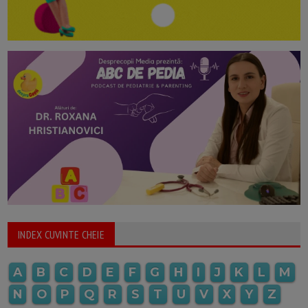
INDEX CUVINTE CHEIE
A
B
C
D
E
F
G
H
I
J
K
L
M
N
O
P
Q
R
S
T
U
V
X
Y
Z