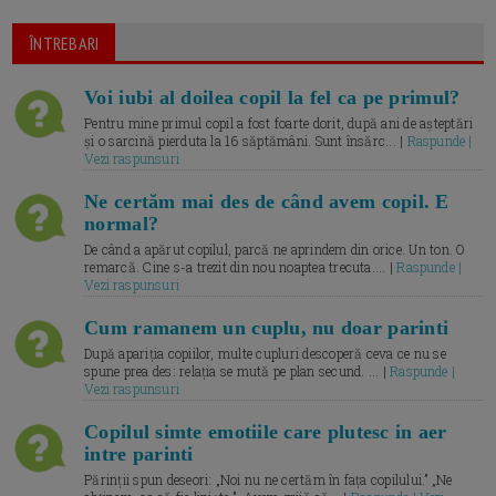
ÎNTREBARI
Voi iubi al doilea copil la fel ca pe primul?
Pentru mine primul copil a fost foarte dorit, după ani de așteptări
și o sarcină pierduta la 16 săptămâni. Sunt însărc... |
Raspunde |
Vezi raspunsuri
Ne certăm mai des de când avem copil. E
normal?
De când a apărut copilul, parcă ne aprindem din orice. Un ton. O
remarcă. Cine s-a trezit din nou noaptea trecuta.... |
Raspunde |
Vezi raspunsuri
Cum ramanem un cuplu, nu doar parinti
După apariția copiilor, multe cupluri descoperă ceva ce nu se
spune prea des: relația se mută pe plan secund. ... |
Raspunde |
Vezi raspunsuri
Copilul simte emotiile care plutesc in aer
intre parinti
Părinții spun deseori: „Noi nu ne certăm în fața copilului.” „Ne