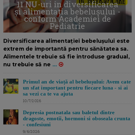
11 NU-uri in diversificarea
și alimentația bebelușului -
conform Academiei de
Pediatrie
16/7/2026
AUTOR: EDITOR DC.
Diversificarea alimentației bebelușului este
extrem de importantă pentru sănătatea sa.
Alimentele trebuie să fie introduse gradual,
nu trebuie să ne
...
Primul an de viață al bebelușului: Avem cate
un sfat important pentru fiecare luna - si ai
sa vezi ca te va ajuta
10/7/2026
Depresia postnatala sau baletul dintre
dragoste, emotii, hormoni si oboseala crunta
- confesiuni
9/6/2026