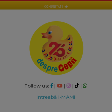
COMUNITATE
Follow us:
|
|
|
|
Intreabă I-MAMI