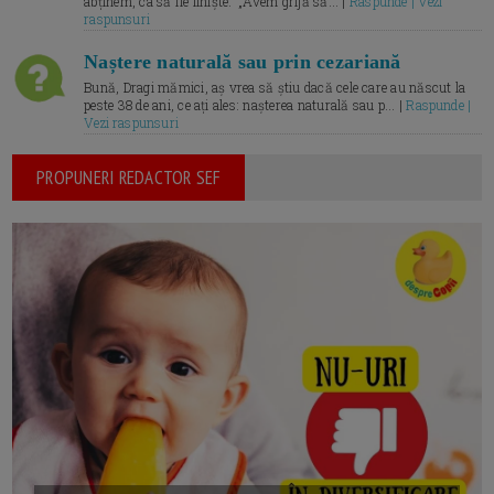
abținem, ca să fie liniște.” „Avem grijă să... |
Raspunde | Vezi
raspunsuri
Naștere naturală sau prin cezariană
Bună, Dragi mămici, aș vrea să știu dacă cele care au născut la
peste 38 de ani, ce ați ales: nașterea naturală sau p... |
Raspunde |
Vezi raspunsuri
PROPUNERI REDACTOR SEF