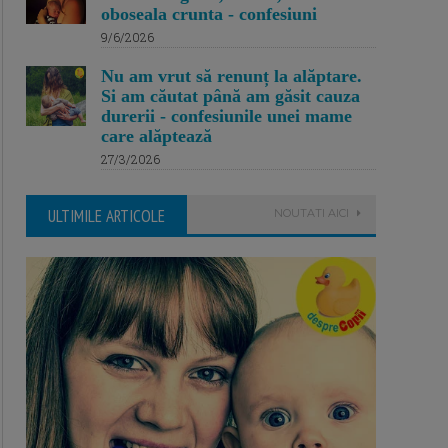
oboseala crunta - confesiuni
9/6/2026
Nu am vrut să renunț la alăptare.
Si am căutat până am găsit cauza
durerii - confesiunile unei mame
care alăptează
27/3/2026
ULTIMILE ARTICOLE
NOUTATI AICI