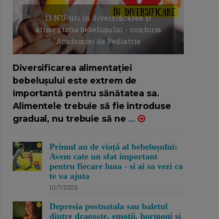
11 NU-uri in diversificarea și
alimentația bebelușului - conform
Academiei de Pediatrie
16/7/2026
AUTOR: EDITOR DC.
Diversificarea alimentației
bebelușului este extrem de
importantă pentru sănătatea sa.
Alimentele trebuie să fie introduse
gradual, nu trebuie să ne
...
Primul an de viață al bebelușului:
Avem cate un sfat important
pentru fiecare luna - si ai sa vezi ca
te va ajuta
10/7/2026
Depresia postnatala sau baletul
dintre dragoste, emotii, hormoni si