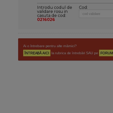
Introdu codul de
Cod:
validare rosu in
casuta de cod:
0216026
Ai o întrebare pentru alte mămici?
ÎNTREABĂ AICI
la rubrica de întrebări SAU pe
FORUM