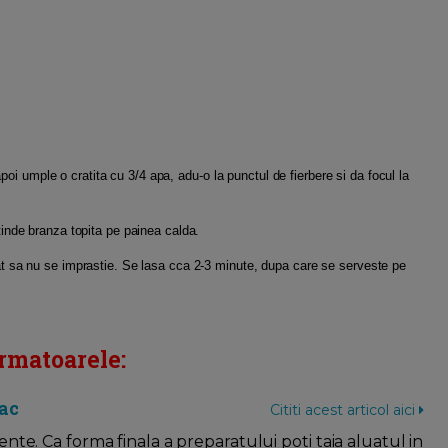
oi umple o cratita cu 3/4 apa, adu-o la punctul de fierbere si da focul la
ntinde branza topita pe painea calda.
ncat sa nu se imprastie. Se lasa cca 2-3 minute, dupa care se serveste pe
rmatoarele:
nac
Cititi acest articol aici
te. Ca forma finala a preparatului poti taia aluatul in