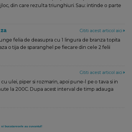
oc, din care rezulta triunghiuri. Sau: intinde o parte
nza
Cititi acest articol aici
i unge felia de deasupra cu 1 lingura de branza topita
 o tija de sparanghel pe fiecare din cele 2 felii
Cititi acest articol aici
u ulei, piper si rozmarin, apoi pune-l pe o tava si in
inute la 200C. Dupa acest interval de timp adauga
ii si bucataresele au cuvantul!