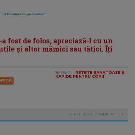
ii si bucataresele au cuvantul!
i-a fost de folos, apreciază-l cu un
tile și altor mămici sau tătici. Îți
TEMA:
RETETE SANATOASE SI
RAPIDE PENTRU COPII
PITA
CITESTE TOATE COMENTARIILE