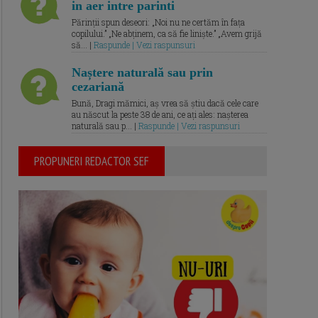
in aer intre parinti
Părinții spun deseori: „Noi nu ne certăm în fața
copilului.” „Ne abținem, ca să fie liniște.” „Avem grijă
să... |
Raspunde | Vezi raspunsuri
Naștere naturală sau prin
cezariană
Bună, Dragi mămici, aș vrea să știu dacă cele care
au născut la peste 38 de ani, ce ați ales: nașterea
naturală sau p... |
Raspunde | Vezi raspunsuri
PROPUNERI REDACTOR SEF