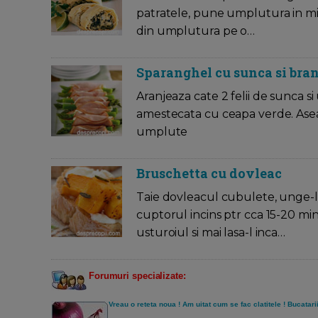
patratele, pune umplutura in mijl
din umplutura pe o…
Sparanghel cu sunca si bra
Aranjeaza cate 2 felii de sunca s
amestecata cu ceapa verde. Aseaza
umplute
Bruschetta cu dovleac
Taie dovleacul cubulete, unge-l c
cuptorul incins ptr cca 15-20 m
usturoiul si mai lasa-l inca…
Forumuri specializate:
Vreau o reteta noua ! Am uitat cum se fac clatitele ! Bucatar