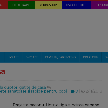
AL
FITOTERAPIE
VEDRA SHOP
USCAT + UMED
TESTARE
L
1-3 ANI
4-12 ANI
FAMILIE, PARENTING
EDUCATIE
S
za
 la cuptor, gatite de casa
ete sanatoase si rapide pentru copii
|
0
|
2/11/2013
Prajeste bacon-ul intr-o tigaie incinsa pana se