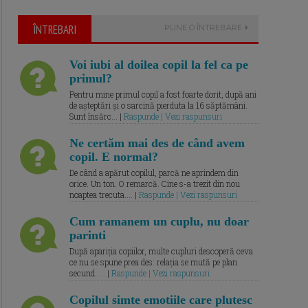
ÎNTREBARI
PUNE O ÎNTREBARE
Voi iubi al doilea copil la fel ca pe
primul?
Pentru mine primul copil a fost foarte dorit, după ani
de așteptări și o sarcină pierduta la 16 săptămâni.
Sunt însărc... |
Raspunde | Vezi raspunsuri
Ne certăm mai des de când avem
copil. E normal?
De când a apărut copilul, parcă ne aprindem din
orice. Un ton. O remarcă. Cine s-a trezit din nou
noaptea trecuta.... |
Raspunde | Vezi raspunsuri
Cum ramanem un cuplu, nu doar
parinti
După apariția copiilor, multe cupluri descoperă ceva
ce nu se spune prea des: relația se mută pe plan
secund. ... |
Raspunde | Vezi raspunsuri
Copilul simte emotiile care plutesc