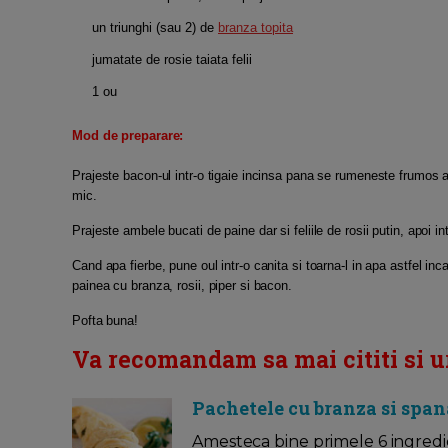
un triunghi (sau 2) de
branza topita
jumatate de rosie taiata felii
1 ou
Mod de preparare:
Prajeste bacon-ul intr-o tigaie incinsa pana se rumeneste frumos ap
mic.
Prajeste ambele bucati de paine dar si feliile de rosii putin, apoi i
Cand apa fierbe, pune oul intr-o canita si toarna-l in apa astfel i
painea cu branza, rosii, piper si bacon.
Pofta buna!
Va recomandam sa mai cititi si u
Pachetele cu branza si spa
Amesteca bine primele 6 ingredien