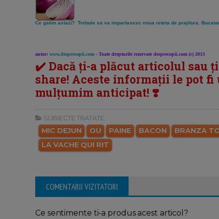
Ce gatim astazi? Trebuie sa va impartasesc noua reteta de prajitura. Bucatar
autor:
www.desprecopii.com
- Toate drepturile rezervate desprecopii.com (c) 2013
✔️ Dacă ți-a plăcut articolul sau ț
share! Aceste informații le pot fi u
mulțumim anticipat! ❣️
SUBIECTE TRATATE:
MIC DEJUN
OU
PAINE
BACON
BRANZA TO
LA VACHE QUI RIT
COMENTARII VIZITATORI
Ce sentimente ti-a produs acest articol?