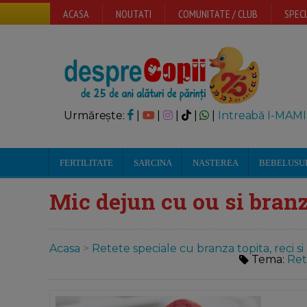
ACASA
NOUTATI
COMUNITATE / CLUB
SPECI
Urmărește:
|
|
|
|
|
Intreabă I-MAMI
FERTILITATE
SARCINA
NASTEREA
BEBELUSU
Mic dejun cu ou si bran
Acasa
>
Retete speciale cu branza topita, reci si
Tema:
Ret