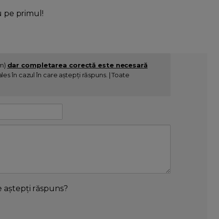
u pe primul!
im)
dar completarea corectă este necesară
es în cazul în care aștepți răspuns. | Toate
e aștepți răspuns?