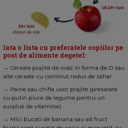
Iata o lista cu preferatele copiilor pe
post de alimente degetel:
→ Cereale prajite de ovaz in forma de O sau
alte cereale cu continut redus de zahar
→ Paine sau chifla usor prajite (presarate
cu putin piure de legume pentru un
surplus de vitamine)
→ Mici bucati de banana sau alt fruct
foarte copt curatat de coaja si maruntit, ca