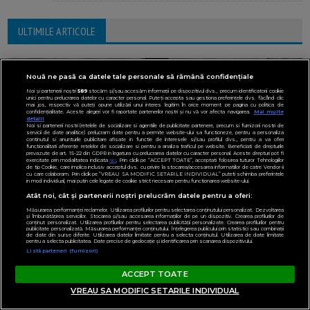
ULTIMILE ARTICOLE
Nouă ne pasă ca datele tale personale să rămână confidențiale
Noi și partenerii noștri
589
stocăm și/sau accesăm informații pe dispozitivul dvs., precum identificatorii cookie
unici pentru prelucrarea datelor cu caracter personal. Puteți accepta sau gestiona preferințele dvs. făcând clic
mai jos, respectiv vă puteți opune utilizării unui interes legitim în orice moment pe pagina cu politica de
confidențialitate. Aceste alegeri vor fi raportate partenerilor noștri și nu vă vor afecta navigarea.
Mai multe
detalii
Noi si partenerii nostri (retelele de socializare si agentiile de publicitate partenere, precum si furnizorii nostri de
servicii de date analitice) prelucram date pentru a permite website-ului sa functioneze, pentru a personaliza
continutul si anunturile publicitare afisate in functie de interesele si/sau profilul dvs., pentru a va oferi
functionalitati aferente retelelor de socializare si pentru a analiza traficul pe website. Beneficiati de drepturile
prevazute de art. 15-22 din GDPR in legatura cu prelucrarea datelor cu caracter personal. Aceste drepturi pot fi
exercitate prin modalitatea indicata
aici
. Prin click pe “ACCEPT TOATE”, acceptati folosirea tuturor Tehnologiilor
de tip Cookie, care implica inclusiv acceptul dvs. cu privire la stocarea/accesarea informatiilor de catre Vendor-ii
cu care colaboram. Prin click pe “VREAU SA MODIFIC SETARILE INDIVIDUAL” puteti schimba preferintele
in mod individual, mai putin cele legate de cookie strict necesare pentru functionarea website-ului.
Atât noi, cât și partenerii noștri prelucrăm datele pentru a oferi:
Măsurarea performanței reclamelor. Utilizarea profilurilor pentru selectarea conținutului personalizat. Dezvoltarea
și îmbunătățirea serviciilor. Stocarea și/sau accesarea informațiilor de pe un dispozitiv. Crearea profilurilor de
conținut personalizat. Utilizarea profilurilor pentru selectarea publicității personalizate. Crearea profilurilor pentru
publicitate personalizată. Măsurarea performanței conținutului. Înțelegerea publicului prin statistici sau combinații
de date din surse diferite. Utilizarea datelor limitate pentru a selecta conținutul. Utilizarea de date limitate
pentru a selecta publicitatea. Date precise de geolocație și identificarea prin scanarea dispozitivului.
Listă parteneri (furnizori)
ACCEPT TOATE
VREAU SA MODIFIC SETARILE INDIVIDUAL