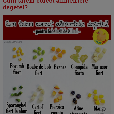
Cum taiem corect alimentele
degetel?