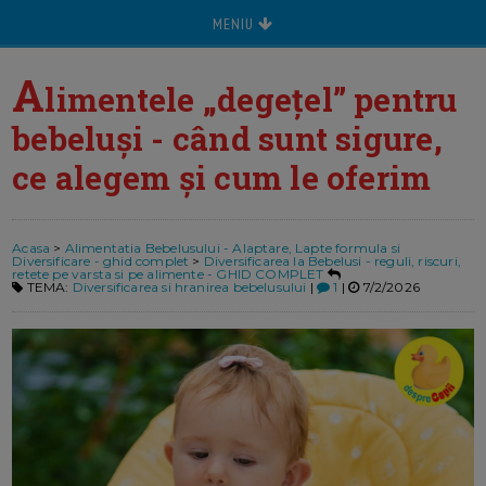
MENIU
A
limentele „degețel” pentru
bebeluși - când sunt sigure,
ce alegem și cum le oferim
Acasa
>
Alimentatia Bebelusului - Alaptare, Lapte formula si
Diversificare - ghid complet
>
Diversificarea la Bebelusi - reguli, riscuri,
retete pe varsta si pe alimente - GHID COMPLET
TEMA:
Diversificarea si hranirea bebelusului
|
1
|
7/2/2026