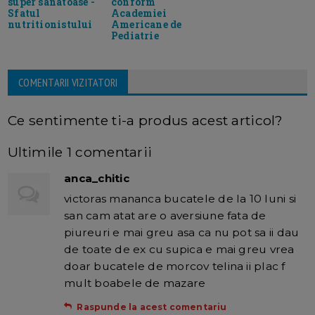
super sanatoase -
conform
Sfatul
Academiei
nutritionistului
Americane de
Pediatrie
COMENTARII VIZITATORI
Ce sentimente ti-a produs acest articol?
Ultimile 1 comentarii
anca_chitic
victoras mananca bucatele de la 10 luni si
san cam atat are o aversiune fata de
piureuri e mai greu asa ca nu pot sa ii dau
de toate de ex cu supica e mai greu vrea
doar bucatele de morcov telina ii plac f
mult boabele de mazare
Raspunde la acest comentariu