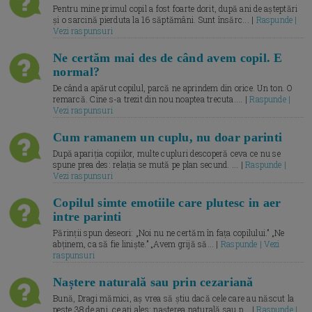
Pentru mine primul copil a fost foarte dorit, după ani de așteptări
și o sarcină pierduta la 16 săptămâni. Sunt însărc... |
Raspunde |
Vezi raspunsuri
Ne certăm mai des de când avem copil. E
normal?
De când a apărut copilul, parcă ne aprindem din orice. Un ton. O
remarcă. Cine s-a trezit din nou noaptea trecuta.... |
Raspunde |
Vezi raspunsuri
Cum ramanem un cuplu, nu doar parinti
După apariția copiilor, multe cupluri descoperă ceva ce nu se
spune prea des: relația se mută pe plan secund. ... |
Raspunde |
Vezi raspunsuri
Copilul simte emotiile care plutesc in aer
intre parinti
Părinții spun deseori: „Noi nu ne certăm în fața copilului.” „Ne
abținem, ca să fie liniște.” „Avem grijă să... |
Raspunde | Vezi
raspunsuri
Naștere naturală sau prin cezariană
Bună, Dragi mămici, aș vrea să știu dacă cele care au născut la
peste 38 de ani, ce ați ales: nașterea naturală sau p... |
Raspunde |