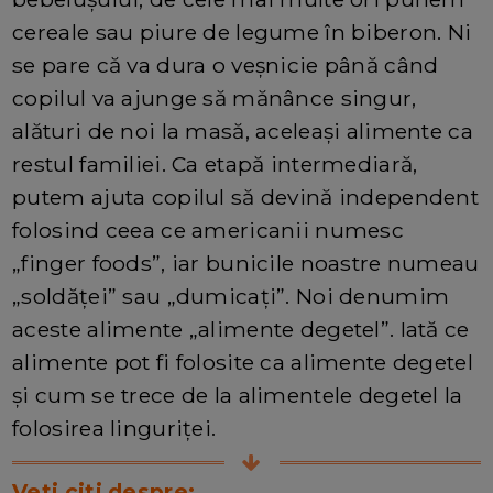
cereale sau piure de legume în biberon. Ni
se pare că va dura o veșnicie până când
copilul va ajunge să mănânce singur,
alături de noi la masă, aceleași alimente ca
restul familiei. Ca etapă intermediară,
putem ajuta copilul să devină independent
folosind ceea ce americanii numesc
„finger foods”, iar bunicile noastre numeau
„soldăței” sau „dumicați”. Noi denumim
aceste alimente „alimente degetel”. Iată ce
alimente pot fi folosite ca alimente degetel
și cum se trece de la alimentele degetel la
folosirea linguriței.
Veti citi despre: