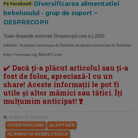
Diversificarea alimentatiei
Pe FacebooK:
bebelusului - grup de suport ~
DESPRECOPII
Toate drepturile rezervate Desprecopii.com (c) 2026
referinte: Academia Americana de Pediatrie Academia Americana de Pediatrie
https://www.aap.org, B
aby411.com
✔️ Dacă ți-a plăcut articolul sau ți-a
fost de folos, apreciază-l cu un
share! Aceste informații le pot fi
utile și altor mămici sau tătici. Îți
mulțumim anticipat! ❣️
SUBIECTE TRATATE:
DIVERSIFICARE
ALAPTARE
ALIMENTIA BEBELUSULUI