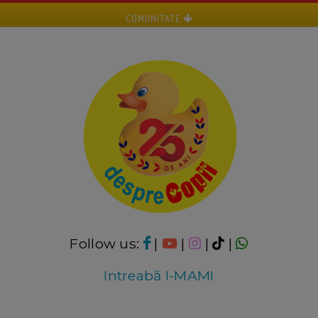
COMUNITATE
Follow us:
|
|
|
|
Intreabă I-MAMI