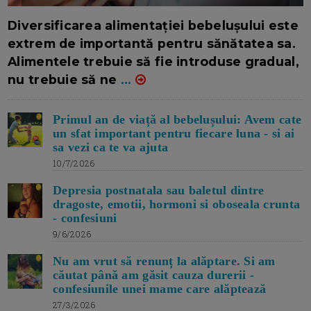
16/7/2026
AUTOR: EDITOR DC.
Diversificarea alimentației bebelușului este
extrem de importantă pentru sănătatea sa.
Alimentele trebuie să fie introduse gradual,
nu trebuie să ne
...
Primul an de viață al bebelușului: Avem cate
un sfat important pentru fiecare luna - si ai
sa vezi ca te va ajuta
10/7/2026
Depresia postnatala sau baletul dintre
dragoste, emotii, hormoni si oboseala crunta
- confesiuni
9/6/2026
Nu am vrut să renunț la alăptare. Si am
căutat până am găsit cauza durerii -
confesiunile unei mame care alăptează
27/3/2026