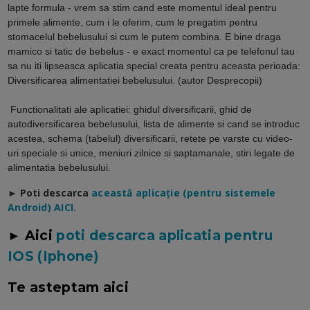
lapte formula - vrem sa stim cand este momentul ideal pentru
primele alimente, cum i le oferim, cum le pregatim pentru
stomacelul bebelusului si cum le putem combina. E bine draga
mamico si tatic de bebelus - e exact momentul ca pe telefonul tau
sa nu iti lipseasca aplicatia special creata pentru aceasta perioada:
Diversificarea alimentatiei bebelusului. (autor Desprecopii)
Functionalitati ale aplicatiei: ghidul diversificarii, ghid de
autodiversificarea bebelusului, lista de alimente si cand se introduc
acestea, schema (tabelul) diversificarii, retete pe varste cu video-
uri speciale si unice, meniuri zilnice si saptamanale, stiri legate de
alimentatia bebelusului.
► Poti descarca
a
ceastă aplicație (pentru sistemele
Android) AICI.
► Aici
poti descarca aplicatia pentru
IOS (Iphone)
Te asteptam aici