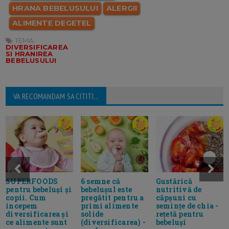
HRANA BEBELUSULUI
ALERGII
ALIMENTE DEGETEL
TEMA:
DIVERSIFICAREA
SI HRANIREA
BEBELUSULUI
VA RECOMANDAM SA CITITI...
SUPERFOODS
6 semne că
Gustărică
pentru bebeluși și
bebelușul este
nutritivă de
copii. Cum
pregătit pentru a
căpșuni cu
incepem
primi alimente
semințe de chia -
diversificarea și
solide
rețetă pentru
ce alimente sunt
(diversificarea) -
bebeluși