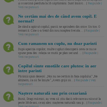
și o sarcină pierduta la 16 săptămâni. Sunt însărc... |
Raspunde |
Vezi raspunsuri
Ne certăm mai des de când avem copil. E
normal?
De când a apărut copilul, parcă ne aprindem din orice. Un ton. O
remarcă. Cine s-a trezit din nou noaptea trecuta.... |
Raspunde |
Vezi raspunsuri
Cum ramanem un cuplu, nu doar parinti
După apariția copiilor, multe cupluri descoperă ceva ce nu se
spune prea des: relația se mută pe plan secund. ... |
Raspunde |
Vezi raspunsuri
Copilul simte emotiile care plutesc in aer
intre parinti
Părinții spun deseori: „Noi nu ne certăm în fața copilului.” „Ne
abținem, ca să fie liniște.” „Avem grijă să... |
Raspunde | Vezi
raspunsuri
Naștere naturală sau prin cezariană
Bună, Dragi mămici, aș vrea să știu dacă cele care au născut la
peste 38 de ani, ce ați ales: nașterea naturală sau p... |
Raspunde |
Vezi raspunsuri