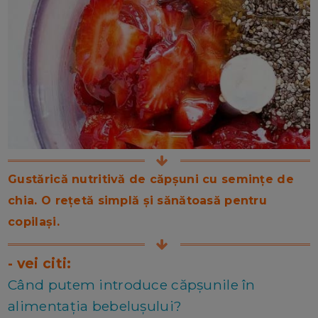
Gustărică nutritivă de căpșuni cu semințe de
chia. O rețetă simplă și sănătoasă pentru
copilași.
- vei citi:
Când putem introduce căpșunile în
alimentația bebelușului?