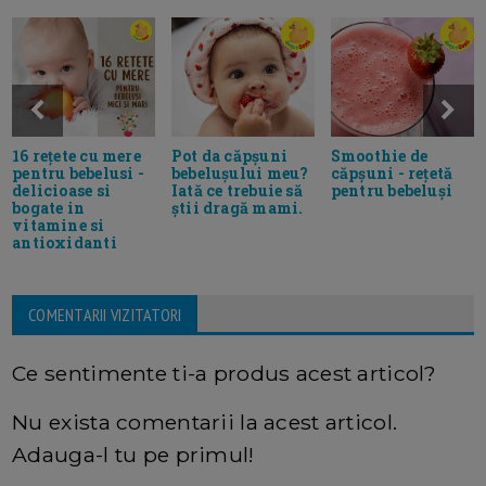
16 rețete cu mere
Pot da căpșuni
Smoothie de
pentru bebelusi -
bebelușului meu?
căpșuni - rețetă
delicioase si
Iată ce trebuie să
pentru bebeluși
bogate in
știi dragă mami.
vitamine si
antioxidanti
COMENTARII VIZITATORI
Ce sentimente ti-a produs acest articol?
Nu exista comentarii la acest articol.
Adauga-l tu pe primul!