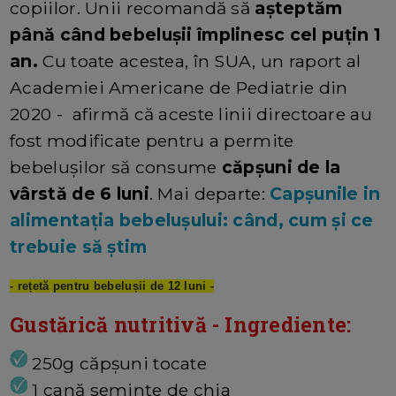
copiilor. Unii recomandă să
așteptăm
până când bebelușii împlinesc cel puțin 1
an.
Cu toate acestea, în SUA, un raport al
Academiei Americane de Pediatrie din
2020 - afirmă că aceste linii directoare au
fost modificate pentru a permite
bebelușilor să consume
căpșuni de la
vârstă de 6 luni
. Mai departe:
Capșunile in
alimentația bebelușului: când, cum și ce
trebuie să știm
- rețetă pentru bebelușii de 12 luni -
Gustărică nutritivă - Ingrediente:
250g căpșuni tocate
1 cană semințe de chia