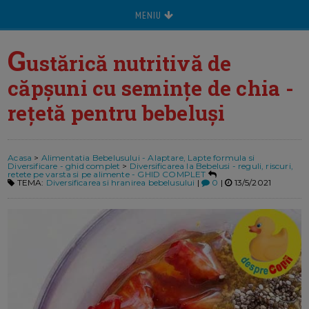
MENIU
G
ustărică nutritivă de
căpșuni cu semințe de chia -
rețetă pentru bebeluși
Acasa
>
Alimentatia Bebelusului - Alaptare, Lapte formula si
Diversificare - ghid complet
>
Diversificarea la Bebelusi - reguli, riscuri,
retete pe varsta si pe alimente - GHID COMPLET
TEMA:
Diversificarea si hranirea bebelusului
|
0
|
13/5/2021