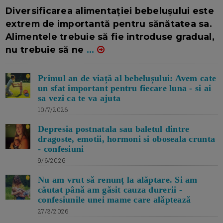
16/7/2026
AUTOR: EDITOR DC.
Diversificarea alimentației bebelușului este
extrem de importantă pentru sănătatea sa.
Alimentele trebuie să fie introduse gradual,
nu trebuie să ne
...
Primul an de viață al bebelușului: Avem cate
un sfat important pentru fiecare luna - si ai
sa vezi ca te va ajuta
10/7/2026
Depresia postnatala sau baletul dintre
dragoste, emotii, hormoni si oboseala crunta
- confesiuni
9/6/2026
Nu am vrut să renunț la alăptare. Si am
căutat până am găsit cauza durerii -
confesiunile unei mame care alăptează
27/3/2026