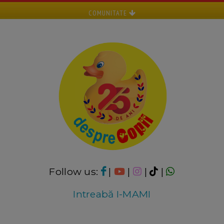
COMUNITATE
Follow us:
|
|
|
|
Intreabă I-MAMI