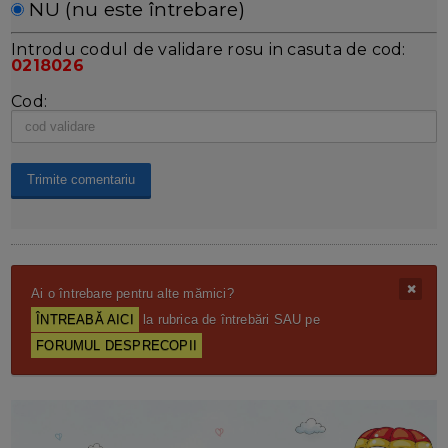
NU (nu este întrebare)
Introdu codul de validare rosu in casuta de cod:
0218026
Cod:
Ai o întrebare pentru alte mămici?
ÎNTREABĂ AICI
la rubrica de întrebări SAU pe
FORUMUL DESPRECOPII