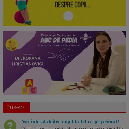
ÎNTREBARI
Voi iubi al doilea copil la fel ca pe primul?
Pentru mine primul copil a fost foarte dorit, după ani de așteptări