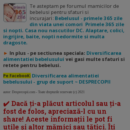
Te asteptam pe forumul mamicilor de
bebelusi pentru sfaturi si
incurajari:
Bebelusul - primele 365 zile
din viata unei comori Primele 365 zile
si nopti. Casa nou nascutilor DC. Alaptare, colici,
ingrijire, baite, nopti nedormite si multa
dragoste.
►
In plus - pe sectiunea speciala:
Diversificarea
alimentatiei bebelusului
vei gasi multe sfaturi si
retete pentru bebelusi.
Diversificarea alimentatiei
Pe FacebooK:
bebelusului - grup de suport ~ DESPRECOPII
autor: Desprecopii.com - Toate drepturile rezervate (c) 2021
✔️ Dacă ți-a plăcut articolul sau ți-a
fost de folos, apreciază-l cu un
share! Aceste informații le pot fi
utile și altor mămici sau tătici. Îți