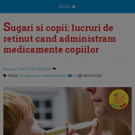
MENIU
S
ugari si copii: lucruri de
retinut cand administram
medicamente copiilor
Acasa
>
VIATA DE FAMILIE
TEMA:
Dulapul cu medicamente
|
0
|
16/10/2023