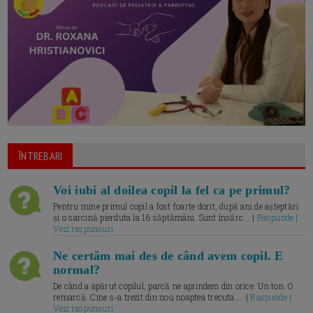
ÎNTREBARI
Voi iubi al doilea copil la fel ca pe primul?
Pentru mine primul copil a fost foarte dorit, după ani de așteptări
și o sarcină pierduta la 16 săptămâni. Sunt însărc... |
Raspunde |
Vezi raspunsuri
Ne certăm mai des de când avem copil. E
normal?
De când a apărut copilul, parcă ne aprindem din orice. Un ton. O
remarcă. Cine s-a trezit din nou noaptea trecuta.... |
Raspunde |
Vezi raspunsuri