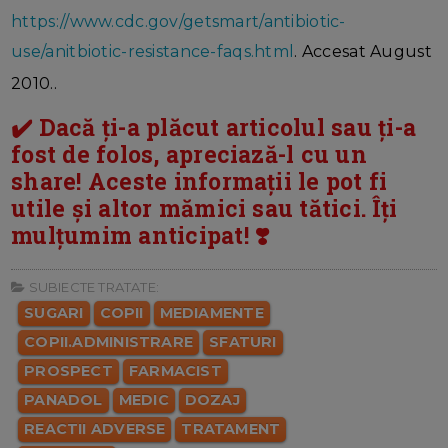
https://www.cdc.gov/getsmart/antibiotic-
use/anitbiotic-resistance-faqs.html
. Accesat August
2010..
✔️ Dacă ți-a plăcut articolul sau ți-a
fost de folos, apreciază-l cu un
share! Aceste informații le pot fi
utile și altor mămici sau tătici. Îți
mulțumim anticipat! ❣️
SUBIECTE TRATATE:
SUGARI
COPII
MEDIAMENTE
COPII.ADMINISTRARE
SFATURI
PROSPECT
FARMACIST
PANADOL
MEDIC
DOZAJ
REACTII ADVERSE
TRATAMENT