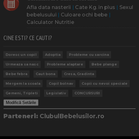
Afla data nasterii
|
Cate Kg. in plus
|
Sexul
bebelusului
|
Culoare ochi bebe
|
Calculator Nutritie
CINE ESTI? CE CAUTI?
Doresc un copil
Adoptia
Probleme cu sarcina
Urmeaza sa nasc
Probleme alaptare
Bebe plange
Bebe febra
Caut bona
Cresa, Gradinta
Mergem la scoala
Copil bolnav
Copii cu nevoi speciale
Gemeni, Tripleti
Legislativ
CONCURSURI
Modifică Setările
Parteneri:
ClubulBebelusilor.ro