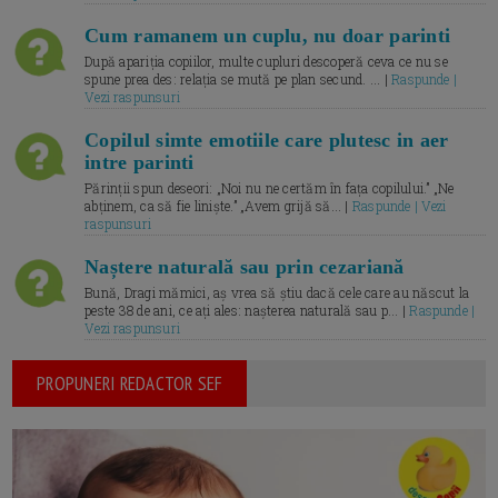
Cum ramanem un cuplu, nu doar parinti
După apariția copiilor, multe cupluri descoperă ceva ce nu se
spune prea des: relația se mută pe plan secund. ... |
Raspunde |
Vezi raspunsuri
Copilul simte emotiile care plutesc in aer
intre parinti
Părinții spun deseori: „Noi nu ne certăm în fața copilului.” „Ne
abținem, ca să fie liniște.” „Avem grijă să... |
Raspunde | Vezi
raspunsuri
Naștere naturală sau prin cezariană
Bună, Dragi mămici, aș vrea să știu dacă cele care au născut la
peste 38 de ani, ce ați ales: nașterea naturală sau p... |
Raspunde |
Vezi raspunsuri
PROPUNERI REDACTOR SEF