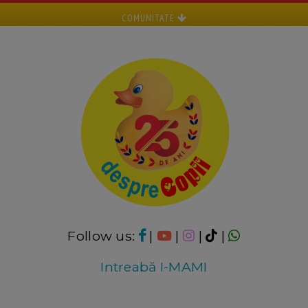
COMUNITATE
Follow us:
|
|
|
|
Intreabă I-MAMI