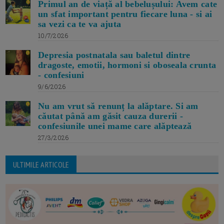
Primul an de viață al bebelușului: Avem cate
un sfat important pentru fiecare luna - si ai
sa vezi ca te va ajuta
10/7/2026
Depresia postnatala sau baletul dintre
dragoste, emotii, hormoni si oboseala crunta
- confesiuni
9/6/2026
Nu am vrut să renunț la alăptare. Si am
căutat până am găsit cauza durerii -
confesiunile unei mame care alăptează
27/3/2026
ULTIMILE ARTICOLE