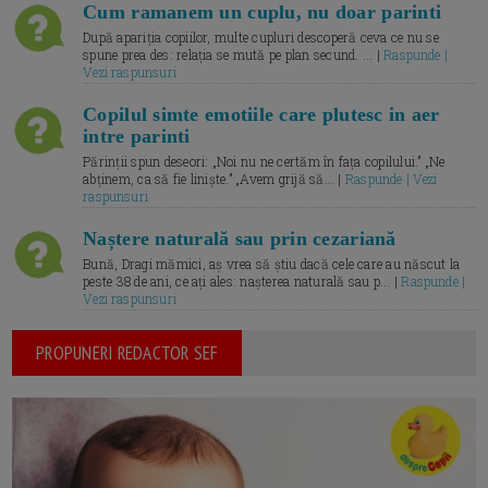
Cum ramanem un cuplu, nu doar parinti
După apariția copiilor, multe cupluri descoperă ceva ce nu se
spune prea des: relația se mută pe plan secund. ... |
Raspunde |
Vezi raspunsuri
Copilul simte emotiile care plutesc in aer
intre parinti
Părinții spun deseori: „Noi nu ne certăm în fața copilului.” „Ne
abținem, ca să fie liniște.” „Avem grijă să... |
Raspunde | Vezi
raspunsuri
Naștere naturală sau prin cezariană
Bună, Dragi mămici, aș vrea să știu dacă cele care au născut la
peste 38 de ani, ce ați ales: nașterea naturală sau p... |
Raspunde |
Vezi raspunsuri
PROPUNERI REDACTOR SEF