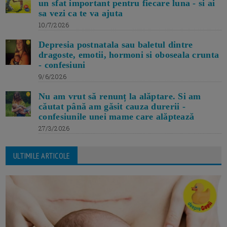
un sfat important pentru fiecare luna - si ai
sa vezi ca te va ajuta
10/7/2026
Depresia postnatala sau baletul dintre
dragoste, emotii, hormoni si oboseala crunta
- confesiuni
9/6/2026
Nu am vrut să renunț la alăptare. Si am
căutat până am găsit cauza durerii -
confesiunile unei mame care alăptează
27/3/2026
ULTIMILE ARTICOLE