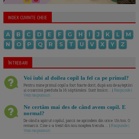
INDEX CUVINTE CHEIE
A
B
C
D
E
F
G
H
I
J
K
L
M
N
O
P
Q
R
S
T
U
V
X
Y
Z
ÎNTREBARI
Voi iubi al doilea copil la fel ca pe primul?
Pentru mine primul copil a fost foarte dorit, după ani de așteptări
și o sarcină pierduta la 16 săptămâni. Sunt însărc... |
Raspunde |
Vezi raspunsuri
Ne certăm mai des de când avem copil. E
normal?
De când a apărut copilul, parcă ne aprindem din orice. Un ton. O
remarcă. Cine s-a trezit din nou noaptea trecuta.... |
Raspunde |
Vezi raspunsuri