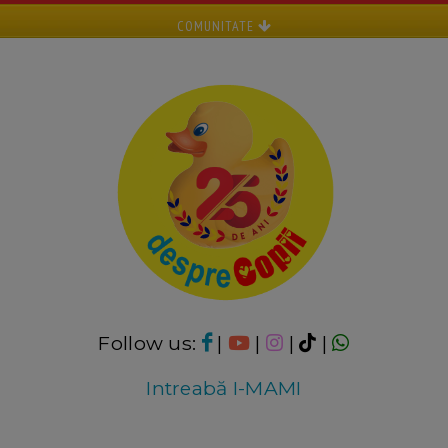
COMUNITATE
Follow us:
|
|
|
|
Intreabă I-MAMI