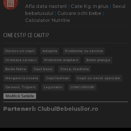
Afla data nasterii
|
Cate Kg. in plus
|
Sexul
bebelusului
|
Culoare ochi bebe
|
Calculator Nutritie
CINE ESTI? CE CAUTI?
Doresc un copil
Adoptia
Probleme cu sarcina
Urmeaza sa nasc
Probleme alaptare
Bebe plange
Bebe febra
Caut bona
Cresa, Gradinta
Mergem la scoala
Copil bolnav
Copii cu nevoi speciale
Gemeni, Tripleti
Legislativ
CONCURSURI
Modifică Setările
Parteneri:
ClubulBebelusilor.ro