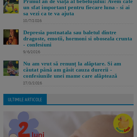
Primul an de viață al bebelușului: Avem cate
un sfat important pentru fiecare luna - si ai
sa vezi ca te va ajuta
10/7/2026
Depresia postnatala sau baletul dintre
dragoste, emotii, hormoni si oboseala crunta
- confesiuni
9/6/2026
Nu am vrut să renunț la alăptare. Si am
căutat până am găsit cauza durerii -
confesiunile unei mame care alăptează
27/3/2026
ULTIMILE ARTICOLE