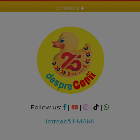
COMUNITATE
Follow us:
|
|
|
|
Intreabă I-MAMI