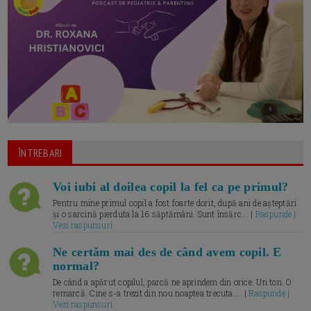
ÎNTREBARI
Voi iubi al doilea copil la fel ca pe primul?
Pentru mine primul copil a fost foarte dorit, după ani de așteptări
și o sarcină pierduta la 16 săptămâni. Sunt însărc... |
Raspunde |
Vezi raspunsuri
Ne certăm mai des de când avem copil. E
normal?
De când a apărut copilul, parcă ne aprindem din orice. Un ton. O
remarcă. Cine s-a trezit din nou noaptea trecuta.... |
Raspunde |
Vezi raspunsuri