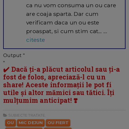
ca nu vom consuma un ou care
are coaja sparta. Dar cum
verificam daca un ou este
proaspat, si cum stim cat… ...
citeste
Output "
"
✔️ Dacă ți-a plăcut articolul sau ți-a
fost de folos, apreciază-l cu un
share! Aceste informații le pot fi
utile și altor mămici sau tătici. Îți
mulțumim anticipat! ❣️
SUBIECTE TRATATE:
OU
MIC DEJUN
OU FIERT