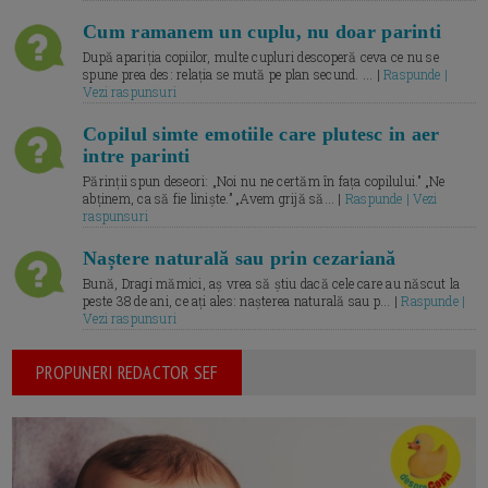
Cum ramanem un cuplu, nu doar parinti
După apariția copiilor, multe cupluri descoperă ceva ce nu se
spune prea des: relația se mută pe plan secund. ... |
Raspunde |
Vezi raspunsuri
Copilul simte emotiile care plutesc in aer
intre parinti
Părinții spun deseori: „Noi nu ne certăm în fața copilului.” „Ne
abținem, ca să fie liniște.” „Avem grijă să... |
Raspunde | Vezi
raspunsuri
Naștere naturală sau prin cezariană
Bună, Dragi mămici, aș vrea să știu dacă cele care au născut la
peste 38 de ani, ce ați ales: nașterea naturală sau p... |
Raspunde |
Vezi raspunsuri
PROPUNERI REDACTOR SEF