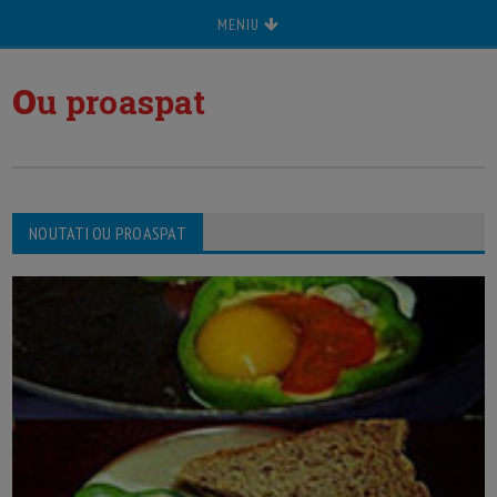
MENIU
o
u proaspat
NOUTATI OU PROASPAT