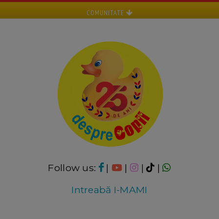
COMUNITATE
Follow us:
|
|
|
|
Intreabă I-MAMI