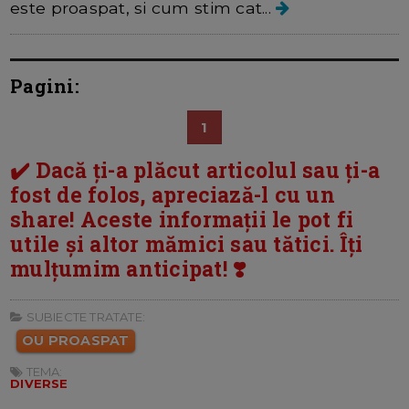
este proaspat, si cum stim cat...
Pagini:
1
✔️ Dacă ți-a plăcut articolul sau ți-a
fost de folos, apreciază-l cu un
share! Aceste informații le pot fi
utile și altor mămici sau tătici. Îți
mulțumim anticipat! ❣️
SUBIECTE TRATATE:
OU PROASPAT
TEMA:
DIVERSE