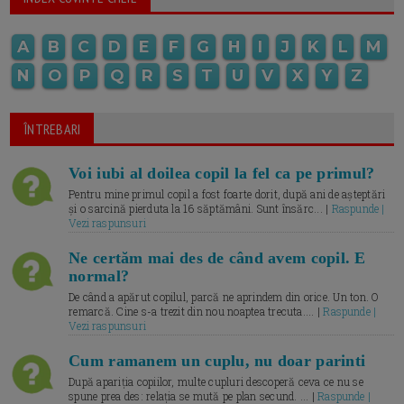
A
B
C
D
E
F
G
H
I
J
K
L
M
N
O
P
Q
R
S
T
U
V
X
Y
Z
ÎNTREBARI
Voi iubi al doilea copil la fel ca pe primul?
Pentru mine primul copil a fost foarte dorit, după ani de așteptări
și o sarcină pierduta la 16 săptămâni. Sunt însărc... |
Raspunde |
Vezi raspunsuri
Ne certăm mai des de când avem copil. E
normal?
De când a apărut copilul, parcă ne aprindem din orice. Un ton. O
remarcă. Cine s-a trezit din nou noaptea trecuta.... |
Raspunde |
Vezi raspunsuri
Cum ramanem un cuplu, nu doar parinti
După apariția copiilor, multe cupluri descoperă ceva ce nu se
spune prea des: relația se mută pe plan secund. ... |
Raspunde |