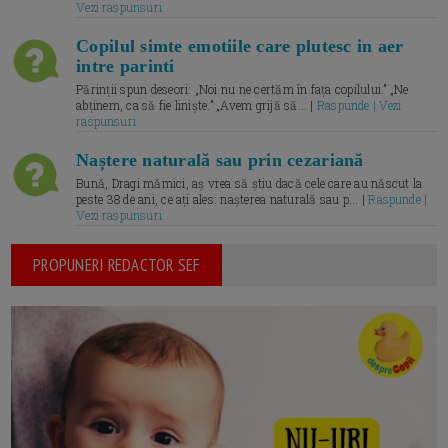
Vezi raspunsuri
Copilul simte emotiile care plutesc in aer
intre parinti
Părinții spun deseori: „Noi nu ne certăm în fața copilului.” „Ne
abținem, ca să fie liniște.” „Avem grijă să... |
Raspunde | Vezi
raspunsuri
Naștere naturală sau prin cezariană
Bună, Dragi mămici, aș vrea să știu dacă cele care au născut la
peste 38 de ani, ce ați ales: nașterea naturală sau p... |
Raspunde |
Vezi raspunsuri
PROPUNERI REDACTOR SEF