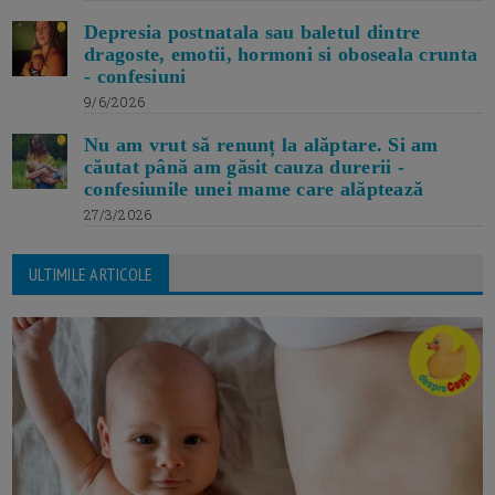
Depresia postnatala sau baletul dintre
dragoste, emotii, hormoni si oboseala crunta
- confesiuni
9/6/2026
Nu am vrut să renunț la alăptare. Si am
căutat până am găsit cauza durerii -
confesiunile unei mame care alăptează
27/3/2026
ULTIMILE ARTICOLE