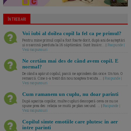
ÎNTREBARI
Voi iubi al doilea copil la fel ca pe primul?
Pentru mine primul copil a fost foarte dorit, după ani de așteptări
și o sarcină pierduta la 16 săptămâni. Sunt însărc... |
Raspunde |
Vezi raspunsuri
Ne certăm mai des de când avem copil. E
normal?
De când a apărut copilul, parcă ne aprindem din orice. Un ton. O
remarcă. Cine s-a trezit din nou noaptea trecuta.... |
Raspunde |
Vezi raspunsuri
Cum ramanem un cuplu, nu doar parinti
După apariția copiilor, multe cupluri descoperă ceva ce nu se
spune prea des: relația se mută pe plan secund. ... |
Raspunde |
Vezi raspunsuri
Copilul simte emotiile care plutesc in aer
intre parinti