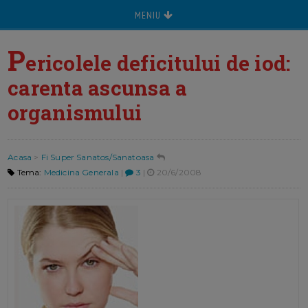
MENIU
P
ericolele deficitului de iod:
carenta ascunsa a
organismului
Acasa
>
Fi Super Sanatos/Sanatoasa
Tema:
Medicina Generala
|
3
|
20/6/2008