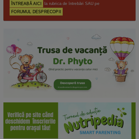
ÎNTREABĂ AICI
la rubrica de întrebări SAU pe
FORUMUL DESPRECOPII