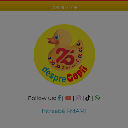
COMUNITATE
Follow us:
|
|
|
|
Intreabă I-MAMI