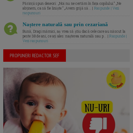
Părinții spun deseori: „Noi nu ne certăm în fața copilului.” „Ne
abținem, ca să fie liniște.” „Avem grijă să... |
Raspunde | Vezi
raspunsuri
Naștere naturală sau prin cezariană
Bună, Dragi mămici, aș vrea să știu dacă cele care au născut la
peste 38 de ani, ce ați ales: nașterea naturală sau p... |
Raspunde |
Vezi raspunsuri
PROPUNERI REDACTOR SEF