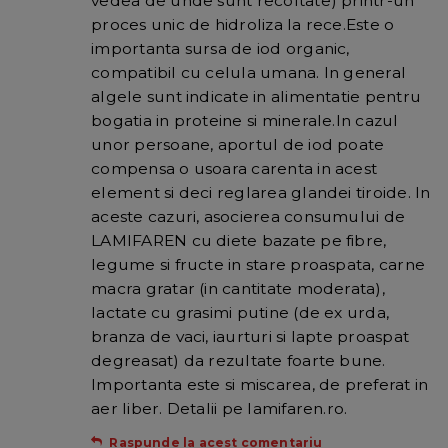
vedea de unde sunt recoltate) printr-un
proces unic de hidroliza la rece.Este o
importanta sursa de iod organic,
compatibil cu celula umana. In general
algele sunt indicate in alimentatie pentru
bogatia in proteine si minerale.In cazul
unor persoane, aportul de iod poate
compensa o usoara carenta in acest
element si deci reglarea glandei tiroide. In
aceste cazuri, asocierea consumului de
LAMIFAREN cu diete bazate pe fibre,
legume si fructe in stare proaspata, carne
macra gratar (in cantitate moderata),
lactate cu grasimi putine (de ex urda,
branza de vaci, iaurturi si lapte proaspat
degreasat) da rezultate foarte bune.
Importanta este si miscarea, de preferat in
aer liber. Detalii pe lamifaren.ro.
Raspunde la acest comentariu