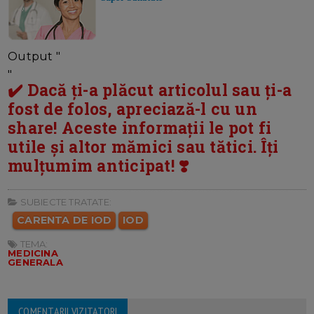
Output "
"
✔️ Dacă ți-a plăcut articolul sau ți-a
fost de folos, apreciază-l cu un
share! Aceste informații le pot fi
utile și altor mămici sau tătici. Îți
mulțumim anticipat! ❣️
SUBIECTE TRATATE:
CARENTA DE IOD
IOD
TEMA:
MEDICINA
GENERALA
COMENTARII VIZITATORI