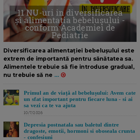
11 NU-uri in diversificarea
și alimentația bebelușului -
conform Academiei de
Pediatrie
16/7/2026
AUTOR: EDITOR DC.
Diversificarea alimentației bebelușului este
extrem de importantă pentru sănătatea sa.
Alimentele trebuie să fie introduse gradual,
nu trebuie să ne
...
Primul an de viață al bebelușului: Avem cate
un sfat important pentru fiecare luna - si ai
sa vezi ca te va ajuta
10/7/2026
Depresia postnatala sau baletul dintre
dragoste, emotii, hormoni si oboseala crunta
- confesiuni