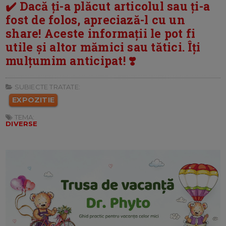
✔️ Dacă ți-a plăcut articolul sau ți-a
fost de folos, apreciază-l cu un
share! Aceste informații le pot fi
utile și altor mămici sau tătici. Îți
mulțumim anticipat! ❣️
SUBIECTE TRATATE:
EXPOZITIE
TEMA:
DIVERSE