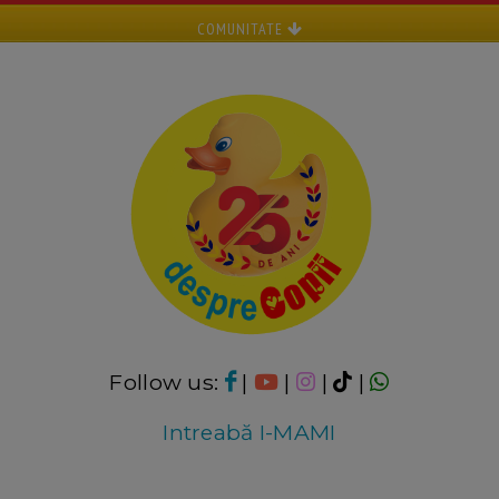
COMUNITATE
Follow us:
|
|
|
|
Intreabă I-MAMI