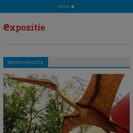
MENIU
e
xpozitie
NOUTATI EXPOZITIE