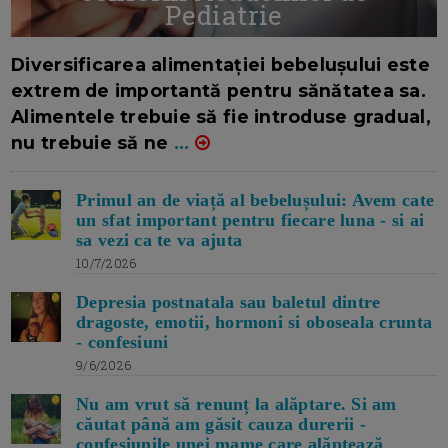
Pediatrie
16/7/2026
AUTOR: EDITOR DC.
Diversificarea alimentației bebelușului este
extrem de importantă pentru sănătatea sa.
Alimentele trebuie să fie introduse gradual,
nu trebuie să ne
...
Primul an de viață al bebelușului: Avem cate
un sfat important pentru fiecare luna - si ai
sa vezi ca te va ajuta
10/7/2026
Depresia postnatala sau baletul dintre
dragoste, emotii, hormoni si oboseala crunta
- confesiuni
9/6/2026
Nu am vrut să renunț la alăptare. Si am
căutat până am găsit cauza durerii -
confesiunile unei mame care alăptează