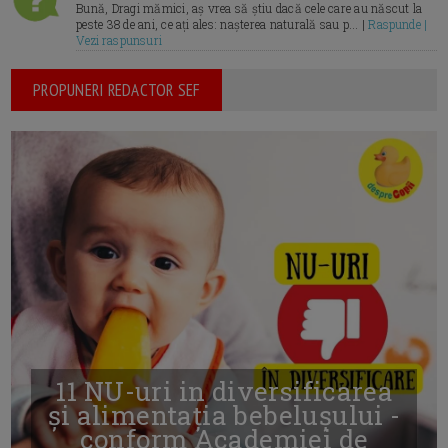
Bună, Dragi mămici, aș vrea să știu dacă cele care au născut la
peste 38 de ani, ce ați ales: nașterea naturală sau p... |
Raspunde |
Vezi raspunsuri
PROPUNERI REDACTOR SEF
11 NU-uri in diversificarea
și alimentația bebelușului -
conform Academiei de