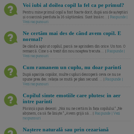
Voi iubi al doilea copil la fel ca pe primul?
Pentru mine primul copil a fost foarte dorit, după ani de așteptări
și o sarcină pierduta la 16 săptămâni. Sunt însărc... |
Raspunde |
Vezi raspunsuri
Ne certăm mai des de când avem copil. E
normal?
De când a apărut copilul, parcă ne aprindem din orice. Un ton. O
remarcă. Cine s-a trezit din nou noaptea trecuta.... |
Raspunde |
Vezi raspunsuri
Cum ramanem un cuplu, nu doar parinti
După apariția copiilor, multe cupluri descoperă ceva ce nu se
spune prea des: relația se mută pe plan secund. ... |
Raspunde |
Vezi raspunsuri
Copilul simte emotiile care plutesc in aer
intre parinti
Părinții spun deseori: „Noi nu ne certăm în fața copilului.” „Ne
abținem, ca să fie liniște.” „Avem grijă să... |
Raspunde | Vezi
raspunsuri
Naștere naturală sau prin cezariană