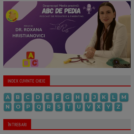
INDEX CUVINTE CHEIE
A
B
C
D
E
F
G
H
I
J
K
L
M
N
O
P
Q
R
S
T
U
V
X
Y
Z
ÎNTREBARI