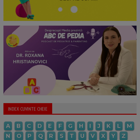
INDEX CUVINTE CHEIE
A
B
C
D
E
F
G
H
I
J
K
L
M
N
O
P
Q
R
S
T
U
V
X
Y
Z