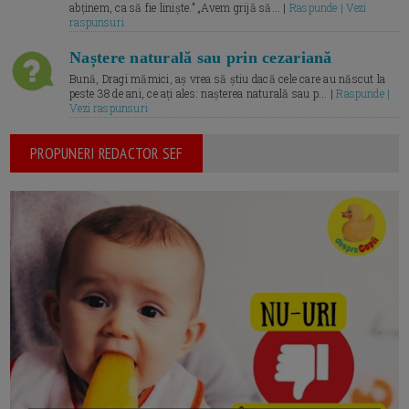
abținem, ca să fie liniște.” „Avem grijă să... |
Raspunde | Vezi
raspunsuri
Naștere naturală sau prin cezariană
Bună, Dragi mămici, aș vrea să știu dacă cele care au născut la
peste 38 de ani, ce ați ales: nașterea naturală sau p... |
Raspunde |
Vezi raspunsuri
PROPUNERI REDACTOR SEF