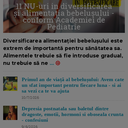
11 NU-uri in diversificarea
și alimentația bebelușului -
conform Academiei de
Pediatrie
16/7/2026
AUTOR: EDITOR DC.
Diversificarea alimentației bebelușului este
extrem de importantă pentru sănătatea sa.
Alimentele trebuie să fie introduse gradual,
nu trebuie să ne
...
Primul an de viață al bebelușului: Avem cate
un sfat important pentru fiecare luna - si ai
sa vezi ca te va ajuta
10/7/2026
Depresia postnatala sau baletul dintre
dragoste, emotii, hormoni si oboseala crunta
- confesiuni
9/6/2026