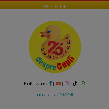
COMUNITATE
Follow us:
|
|
|
|
Intreabă I-MAMI