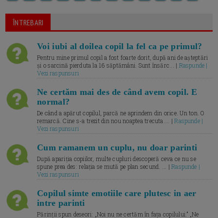
ÎNTREBARI
Voi iubi al doilea copil la fel ca pe primul?
Pentru mine primul copil a fost foarte dorit, după ani de așteptări
și o sarcină pierduta la 16 săptămâni. Sunt însărc... |
Raspunde |
Vezi raspunsuri
Ne certăm mai des de când avem copil. E
normal?
De când a apărut copilul, parcă ne aprindem din orice. Un ton. O
remarcă. Cine s-a trezit din nou noaptea trecuta.... |
Raspunde |
Vezi raspunsuri
Cum ramanem un cuplu, nu doar parinti
După apariția copiilor, multe cupluri descoperă ceva ce nu se
spune prea des: relația se mută pe plan secund. ... |
Raspunde |
Vezi raspunsuri
Copilul simte emotiile care plutesc in aer
intre parinti
Părinții spun deseori: „Noi nu ne certăm în fața copilului.” „Ne