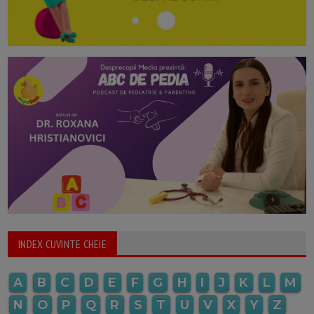
INDEX CUVINTE CHEIE
A
B
C
D
E
F
G
H
I
J
K
L
M
N
O
P
Q
R
S
T
U
V
X
Y
Z