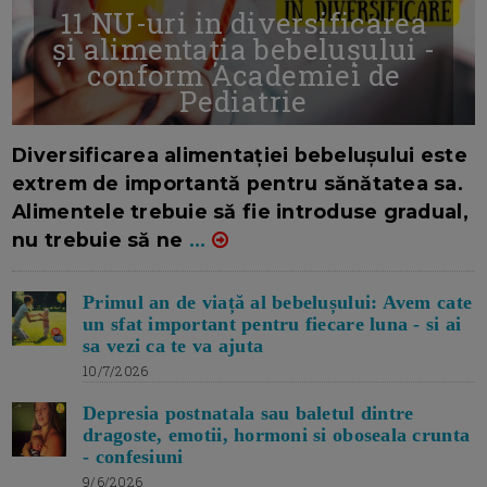
11 NU-uri in diversificarea
și alimentația bebelușului -
conform Academiei de
Pediatrie
16/7/2026
AUTOR: EDITOR DC.
Diversificarea alimentației bebelușului este
extrem de importantă pentru sănătatea sa.
Alimentele trebuie să fie introduse gradual,
nu trebuie să ne
...
Primul an de viață al bebelușului: Avem cate
un sfat important pentru fiecare luna - si ai
sa vezi ca te va ajuta
10/7/2026
Depresia postnatala sau baletul dintre
dragoste, emotii, hormoni si oboseala crunta
- confesiuni
9/6/2026