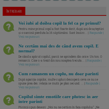
ÎNTREBARI
Voi iubi al doilea copil la fel ca pe primul?
Pentru mine primul copil a fost foarte dorit, după ani de așteptări
și o sarcină pierduta la 16 săptămâni. Sunt însărc... |
Raspunde |
Vezi raspunsuri
Ne certăm mai des de când avem copil. E
normal?
De când a apărut copilul, parcă ne aprindem din orice. Un ton. O
remarcă. Cine s-a trezit din nou noaptea trecuta.... |
Raspunde |
Vezi raspunsuri
Cum ramanem un cuplu, nu doar parinti
După apariția copiilor, multe cupluri descoperă ceva ce nu se
spune prea des: relația se mută pe plan secund. ... |
Raspunde |
Vezi raspunsuri
Copilul simte emotiile care plutesc in aer
intre parinti
Părinții spun deseori: „Noi nu ne certăm în fața copilului.” „Ne