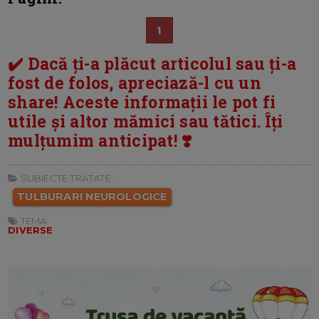
1
✔️ Dacă ți-a plăcut articolul sau ți-a
fost de folos, apreciază-l cu un
share! Aceste informații le pot fi
utile și altor mămici sau tătici. Îți
mulțumim anticipat! ❣️
SUBIECTE TRATATE:
TULBURARI NEUROLOGICE
TEMA:
DIVERSE