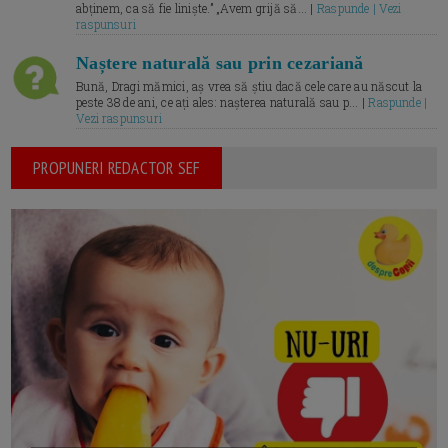
abținem, ca să fie liniște.” „Avem grijă să... |
Raspunde | Vezi
raspunsuri
Naștere naturală sau prin cezariană
Bună, Dragi mămici, aș vrea să știu dacă cele care au născut la
peste 38 de ani, ce ați ales: nașterea naturală sau p... |
Raspunde |
Vezi raspunsuri
PROPUNERI REDACTOR SEF