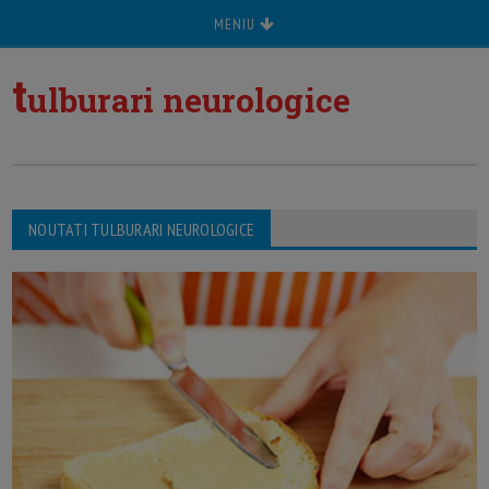
MENIU
t
ulburari neurologice
NOUTATI TULBURARI NEUROLOGICE