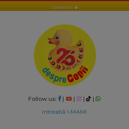
COMUNITATE
Follow us:
|
|
|
|
Intreabă I-MAMI