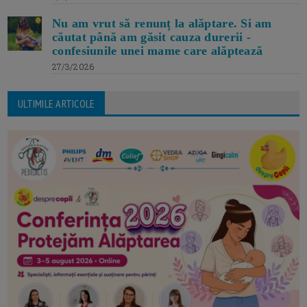
Nu am vrut să renunț la alăptare. Si am
căutat până am găsit cauza durerii -
confesiunile unei mame care alăptează
27/3/2026
ULTIMILE ARTICOLE