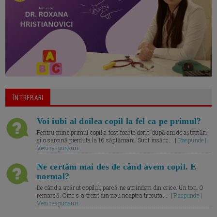
ÎNTREBARI
Voi iubi al doilea copil la fel ca pe primul?
Pentru mine primul copil a fost foarte dorit, după ani de așteptări
și o sarcină pierduta la 16 săptămâni. Sunt însărc... |
Raspunde |
Vezi raspunsuri
Ne certăm mai des de când avem copil. E
normal?
De când a apărut copilul, parcă ne aprindem din orice. Un ton. O
remarcă. Cine s-a trezit din nou noaptea trecuta.... |
Raspunde |
Vezi raspunsuri