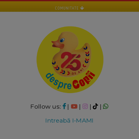
COMUNITATE
Follow us:
|
|
|
|
Intreabă I-MAMI