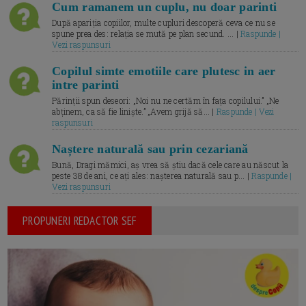
Cum ramanem un cuplu, nu doar parinti
După apariția copiilor, multe cupluri descoperă ceva ce nu se
spune prea des: relația se mută pe plan secund. ... |
Raspunde |
Vezi raspunsuri
Copilul simte emotiile care plutesc in aer
intre parinti
Părinții spun deseori: „Noi nu ne certăm în fața copilului.” „Ne
abținem, ca să fie liniște.” „Avem grijă să... |
Raspunde | Vezi
raspunsuri
Naștere naturală sau prin cezariană
Bună, Dragi mămici, aș vrea să știu dacă cele care au născut la
peste 38 de ani, ce ați ales: nașterea naturală sau p... |
Raspunde |
Vezi raspunsuri
PROPUNERI REDACTOR SEF