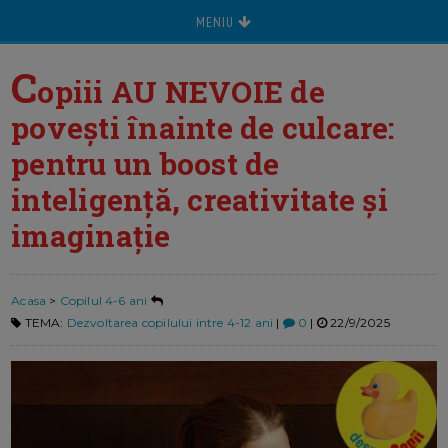
MENIU
C
opiii AU NEVOIE de
povești înainte de culcare:
pentru un boost de
inteligență, creativitate și
imaginație
Acasa
>
Copilul 4-6 ani
TEMA:
Dezvoltarea copilului intre 4-12 ani
|
0
|
22/9/2025