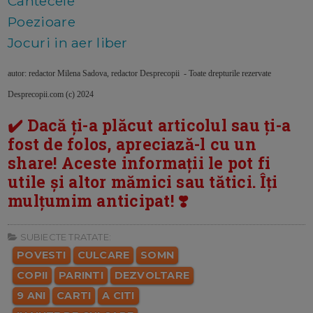
Cantecele
Poezioare
Jocuri in aer liber
autor: redactor Milena Sadova, redactor Desprecopii - Toate drepturile rezervate
Desprecopii.com (c) 2024
✔️ Dacă ți-a plăcut articolul sau ți-a
fost de folos, apreciază-l cu un
share! Aceste informații le pot fi
utile și altor mămici sau tătici. Îți
mulțumim anticipat! ❣️
SUBIECTE TRATATE:
POVESTI
CULCARE
SOMN
COPII
PARINTI
DEZVOLTARE
9 ANI
CARTI
A CITI