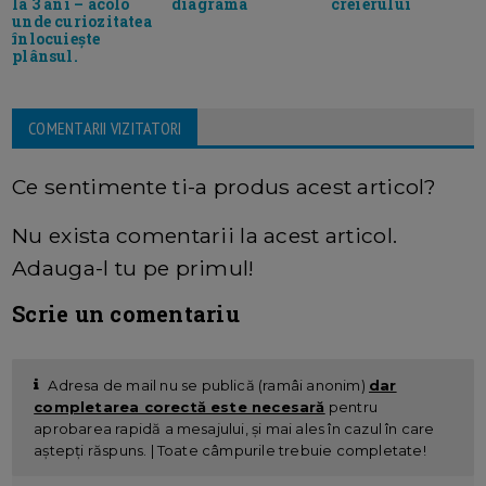
la 3 ani – acolo
diagrama
creierului
unde curiozitatea
înlocuiește
plânsul.
COMENTARII VIZITATORI
Ce sentimente ti-a produs acest articol?
Nu exista comentarii la acest articol.
Adauga-l tu pe primul!
Scrie un comentariu
Adresa de mail nu se publică (ramâi anonim)
dar
completarea corectă este necesară
pentru
aprobarea rapidă a mesajului, și mai ales în cazul în care
aștepți răspuns. | Toate câmpurile trebuie completate!