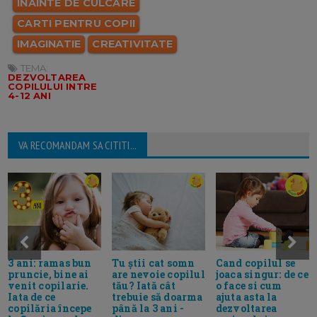
INAINTE DE CULCARE
CARTI PENTRU COPII
IMAGINATIE
CREATIVITATE
TEMA:
DEZVOLTAREA
COPILULUI INTRE
4-12 ANI
VA RECOMANDAM SA CITITI...
3 ani: ramas bun
Tu știi cat somn
Cand copilul se
pruncie, bine ai
are nevoie copilul
joaca singur: de ce
venit copilarie.
tău? Iată cât
o face si cum
Iata de ce
trebuie să doarma
ajuta asta la
copilăria începe
până la 3 ani -
dezvoltarea