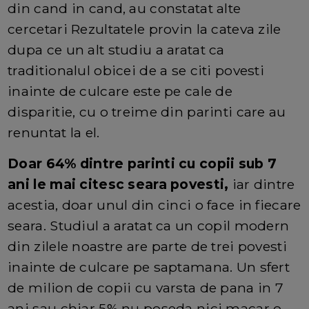
din cand in cand, au constatat alte
cercetari Rezultatele provin la cateva zile
dupa ce un alt studiu a aratat ca
traditionalul obicei de a se citi povesti
inainte de culcare este pe cale de
disparitie, cu o treime din parinti care au
renuntat la el.
Doar 64% dintre parinti cu copii sub 7
ani le mai citesc seara povesti,
iar dintre
acestia, doar unul din cinci o face in fiecare
seara. Studiul a aratat ca un copil modern
din zilele noastre are parte de trei povesti
inainte de culcare pe saptamana. Un sfert
de milion de copii cu varsta de pana in 7
ani sau chiar 5% nu poseda nici macar o