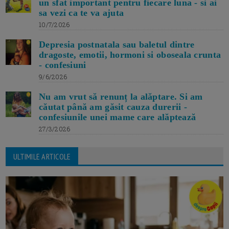
un sfat important pentru fiecare luna - si ai
sa vezi ca te va ajuta
10/7/2026
Depresia postnatala sau baletul dintre
dragoste, emotii, hormoni si oboseala crunta
- confesiuni
9/6/2026
Nu am vrut să renunț la alăptare. Si am
căutat până am găsit cauza durerii -
confesiunile unei mame care alăptează
27/3/2026
ULTIMILE ARTICOLE