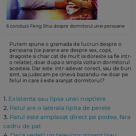
6 concluzii Feng Shui despre dormitorul unei persoane
Putem spune o gramada de lucruri despre o
persoana (ce parere are despre sex, copii,
dragoste si chiar cat de mult isi doreste sa fie intr-
o relatie), doar dupa o simpla vizita in dormitorul
acesteia. Dar este intr-adevar corect, sau de bun
simt, sa judecam pe cineva bazandu-ne doar pe
felul in care ii este aranjat dormitorul?
1.
Existenta sau lipsa unei noptiere
2.
Patul are o laterala lipita de perete
3.
Patul este amplasat direct pe podea, fara
cadru de pat
4.
Daca vedeti un televizor gigant (sau