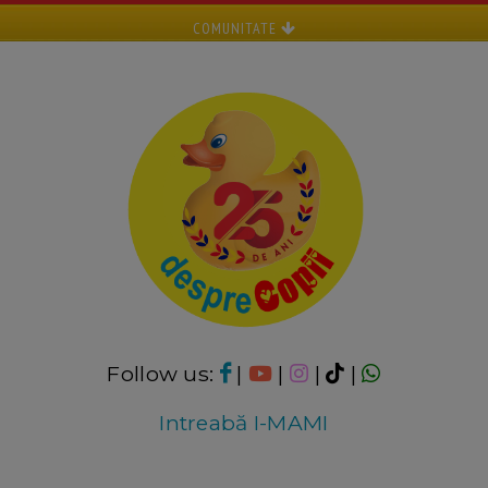
COMUNITATE
Follow us:
|
|
|
|
Intreabă I-MAMI