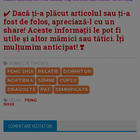
✔️ Dacă ți-a plăcut articolul sau ți-a
fost de folos, apreciază-l cu un
share! Aceste informații le pot fi
utile și altor mămici sau tătici. Îți
mulțumim anticipat! ❣️
SUBIECTE TRATATE:
FENG SHUI
RELATIE
DORMITOR
NOPTIERA
SEMNE
CUPLU
DRAGOSTE
PAT
SEMNIFICATII
TEMA:
FENG
SHUI
COMENTARII VIZITATORI