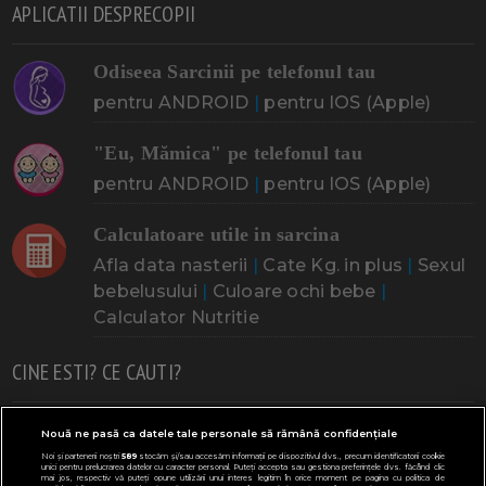
APLICATII DESPRECOPII
Odiseea Sarcinii pe telefonul tau
pentru ANDROID
|
pentru IOS (Apple)
"Eu, Mămica" pe telefonul tau
pentru ANDROID
|
pentru IOS (Apple)
Calculatoare utile in sarcina
Afla data nasterii
|
Cate Kg. in plus
|
Sexul
bebelusului
|
Culoare ochi bebe
|
Calculator Nutritie
CINE ESTI? CE CAUTI?
Doresc un copil
Adoptia
Probleme cu sarcina
Nouă ne pasă ca datele tale personale să rămână confidențiale
Noi și partenerii noștri
589
stocăm și/sau accesăm informații pe dispozitivul dvs., precum identificatorii cookie
Urmeaza sa nasc
Probleme alaptare
Bebe plange
unici pentru prelucrarea datelor cu caracter personal. Puteți accepta sau gestiona preferințele dvs. făcând clic
mai jos, respectiv vă puteți opune utilizării unui interes legitim în orice moment pe pagina cu politica de