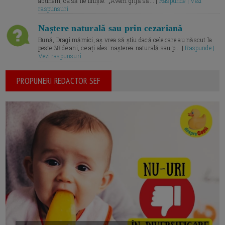
abținem, ca să fie liniște.” „Avem grijă să... |
Raspunde | Vezi
raspunsuri
Naștere naturală sau prin cezariană
Bună, Dragi mămici, aș vrea să știu dacă cele care au născut la
peste 38 de ani, ce ați ales: nașterea naturală sau p... |
Raspunde |
Vezi raspunsuri
PROPUNERI REDACTOR SEF