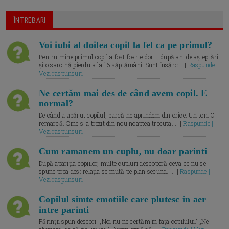
ÎNTREBARI
Voi iubi al doilea copil la fel ca pe primul?
Pentru mine primul copil a fost foarte dorit, după ani de așteptări
și o sarcină pierduta la 16 săptămâni. Sunt însărc... |
Raspunde |
Vezi raspunsuri
Ne certăm mai des de când avem copil. E
normal?
De când a apărut copilul, parcă ne aprindem din orice. Un ton. O
remarcă. Cine s-a trezit din nou noaptea trecuta.... |
Raspunde |
Vezi raspunsuri
Cum ramanem un cuplu, nu doar parinti
După apariția copiilor, multe cupluri descoperă ceva ce nu se
spune prea des: relația se mută pe plan secund. ... |
Raspunde |
Vezi raspunsuri
Copilul simte emotiile care plutesc in aer
intre parinti
Părinții spun deseori: „Noi nu ne certăm în fața copilului.” „Ne