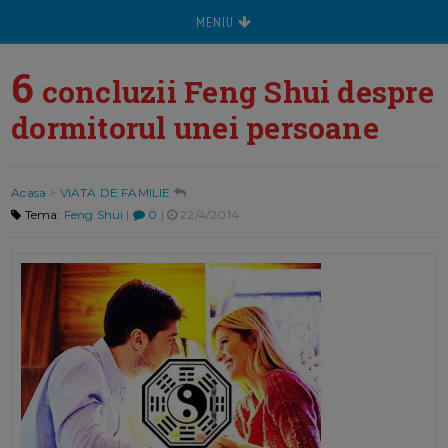
MENIU
6
concluzii Feng Shui despre
dormitorul unei persoane
Acasa
>
VIATA DE FAMILIE
Tema:
Feng Shui
|
0
|
22/4/2014