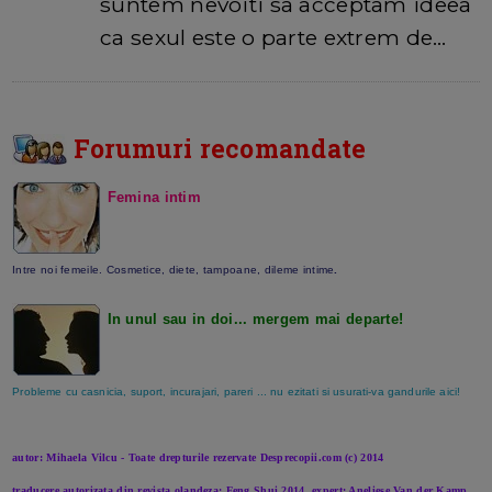
suntem nevoiti sa acceptam ideea
ca sexul este o parte extrem de…
Forumuri recomandate
Femina intim
Intre noi femeile. Cosmetice, diete, tampoane, dileme intime
.
In unul sau in doi... mergem mai departe!
Probleme cu casnicia, suport, incurajari, pareri ... nu ezitati si usurati-va gandurile aici!
autor: Mihaela Vilcu - Toate drepturile rezervate Desprecopii.com (c) 2014
traducere autorizata din revista olandeza: Feng Shui 2014, expert: Aneliese Van der Kamp