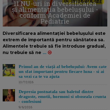
11 NU-uri in diversificarea
și alimentația bebelușului -
conform Academiei de
Pediatrie
16/7/2026
AUTOR: EDITOR DC.
Diversificarea alimentației bebelușului este
extrem de importantă pentru sănătatea sa.
Alimentele trebuie să fie introduse gradual,
nu trebuie să ne
...
Primul an de viață al bebelușului: Avem cate
un sfat important pentru fiecare luna - si ai
sa vezi ca te va ajuta
10/7/2026
Depresia postnatala sau baletul dintre
dragoste, emotii, hormoni si oboseala crunta
- confesiuni
9/6/2026