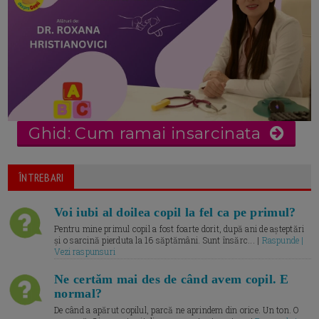
Ghid: Cum ramai insarcinata
ÎNTREBARI
Voi iubi al doilea copil la fel ca pe primul?
Pentru mine primul copil a fost foarte dorit, după ani de așteptări
și o sarcină pierduta la 16 săptămâni. Sunt însărc... |
Raspunde |
Vezi raspunsuri
Ne certăm mai des de când avem copil. E
normal?
De când a apărut copilul, parcă ne aprindem din orice. Un ton. O