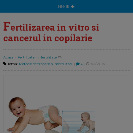
MENIU
F
ertilizarea in vitro si
cancerul in copilarie
Acasa
>
Fertilitate | Infertilitate
Tema:
Metode de tratare a infertilitatii
|
0
|
7/3/2014