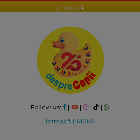
COMUNITATE
Follow us:
|
|
|
|
Intreabă I-MAMI