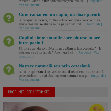
remarcă. Cine s-a trezit din nou noaptea trecuta.... |
Raspunde |
Vezi raspunsuri
Cum ramanem un cuplu, nu doar parinti
După apariția copiilor, multe cupluri descoperă ceva ce nu se
spune prea des: relația se mută pe plan secund. ... |
Raspunde |
Vezi raspunsuri
Copilul simte emotiile care plutesc in aer
intre parinti
Părinții spun deseori: „Noi nu ne certăm în fața copilului.” „Ne
abținem, ca să fie liniște.” „Avem grijă să... |
Raspunde | Vezi
raspunsuri
Naștere naturală sau prin cezariană
Bună, Dragi mămici, aș vrea să știu dacă cele care au născut la
peste 38 de ani, ce ați ales: nașterea naturală sau p... |
Raspunde |
Vezi raspunsuri
PROPUNERI REDACTOR SEF