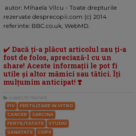
autor: Mihaela Vilcu - Toate drepturile
rezervate desprecopii.com (c) 2014
referinte: BBC.co.uk, WebMD.
✔️ Dacă ți-a plăcut articolul sau ți-a
fost de folos, apreciază-l cu un
share! Aceste informații le pot fi
utile și altor mămici sau tătici. Îți
mulțumim anticipat! ❣️
SUBIECTE TRATATE:
FIV
FERTILIZARE IN VITRO
CANCER
SARCINA
FERTILITATATE
STUDIU
SANATATE
COPII