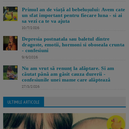
Primul an de viață al bebelușului: Avem cate
un sfat important pentru fiecare luna - si ai
sa vezi ca te va ajuta
10/7/2026
Depresia postnatala sau baletul dintre
dragoste, emotii, hormoni si oboseala crunta
- confesiuni
9/6/2026
Nu am vrut să renunț la alăptare. Si am
căutat până am găsit cauza durerii -
confesiunile unei mame care alăptează
27/3/2026
ULTIMILE ARTICOLE