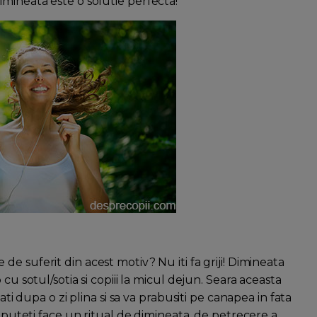
imineata este o solutie perfecta!
re de suferit din acest motiv? Nu iti fa griji! Dimineata
cu sotul/sotia si copiii la micul dejun. Seara aceasta
ati dupa o zi plina si sa va prabusiti pe canapea in fata
l puteti face un ritual de dimineata, de petrecere a