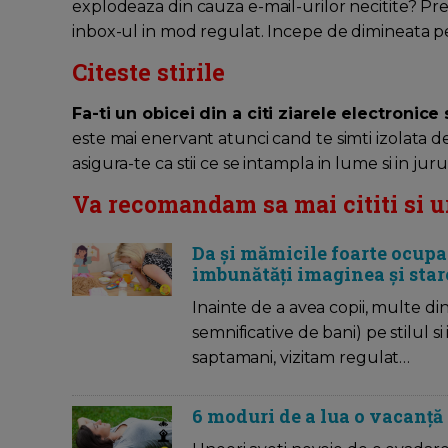
explodeaza din cauza e-mail-urilor necitite? Preve
inbox-ul in mod regulat. Incepe de dimineata pe
Citeste
stirile
Fa-ti un obicei din a citi ziarele electronice
este mai enervant atunci cand te simti izolata de r
asigura-te ca stii ce se intampla in lume si in jurul
Va recomandam sa mai cititi si u
Da și mămicile foarte ocupate
imbunătăți imaginea și stare
Inainte de a avea copii, multe di
semnificative de bani) pe stilul 
saptamani, vizitam regulat…
6 moduri de a lua o vacanț