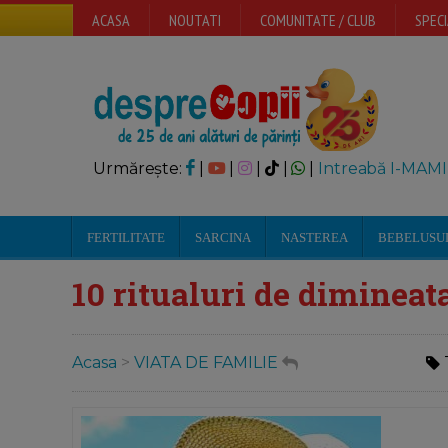
ACASA
NOUTATI
COMUNITATE / CLUB
SPECI
Urmărește:
|
|
|
|
|
Intreabă I-MAMI
FERTILITATE
SARCINA
NASTEREA
BEBELUSU
10 ritualuri de dimineat
Acasa
>
VIATA DE FAMILIE