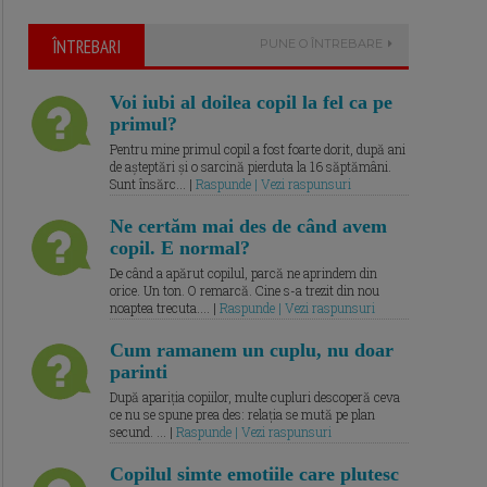
ÎNTREBARI
PUNE O ÎNTREBARE
Voi iubi al doilea copil la fel ca pe
primul?
Pentru mine primul copil a fost foarte dorit, după ani
de așteptări și o sarcină pierduta la 16 săptămâni.
Sunt însărc... |
Raspunde | Vezi raspunsuri
Ne certăm mai des de când avem
copil. E normal?
De când a apărut copilul, parcă ne aprindem din
orice. Un ton. O remarcă. Cine s-a trezit din nou
noaptea trecuta.... |
Raspunde | Vezi raspunsuri
Cum ramanem un cuplu, nu doar
parinti
După apariția copiilor, multe cupluri descoperă ceva
ce nu se spune prea des: relația se mută pe plan
secund. ... |
Raspunde | Vezi raspunsuri
Copilul simte emotiile care plutesc