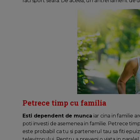
faci sport seara. De aceea, un antrenament de d
Petrece timp cu familia
Esti dependent de munca
iar cina in familie a
poti investi de asemenea in familie. Petrece timp 
este probabil ca tu si partenerul tau sa fiti epuiz
televizorului. Pentru a preveni o viata in parale