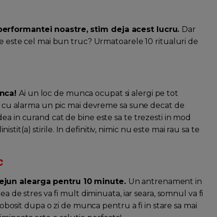
performantei noastre, stim deja acest lucru.
Dar
re este cel mai bun truc? Urmatoarele 10 ritualuri de
unca!
Ai un loc de munca ocupat si alergi pe tot
sul cu alarma un pic mai devreme sa sune decat de
ea in curand cat de bine este sa te trezesti in mod
inistit(a) stirile. In definitiv, nimic nu este mai rau sa te
c
dejun alearga pentru 10 minute.
Un antrenament in
ea de stres va fi mult diminuata, iar seara, somnul va fi
a obosit dupa o zi de munca pentru a fi in stare sa mai