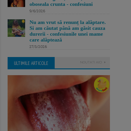
oboseala crunta - confesiuni
9/6/2026
Nu am vrut să renunț la alăptare.
Si am căutat până am găsit cauza
durerii - confesiunile unei mame
care alăptează
27/3/2026
ULTIMILE ARTICOLE
NOUTATI AICI