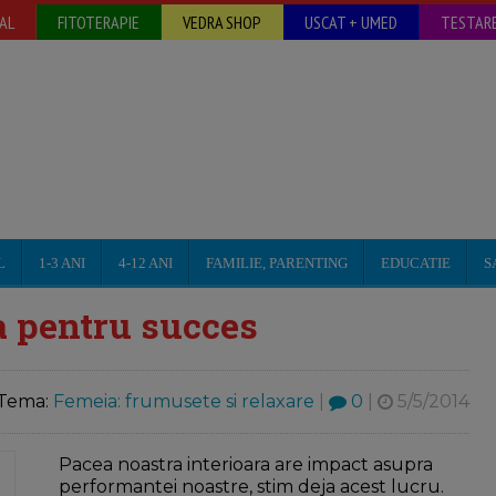
AL
FITOTERAPIE
VEDRA SHOP
USCAT + UMED
TESTARE
L
1-3 ANI
4-12 ANI
FAMILIE, PARENTING
EDUCATIE
S
a pentru succes
Tema:
Femeia: frumusete si relaxare
|
0
|
5/5/2014
Pacea noastra interioara are impact asupra
performantei noastre, stim deja acest lucru.