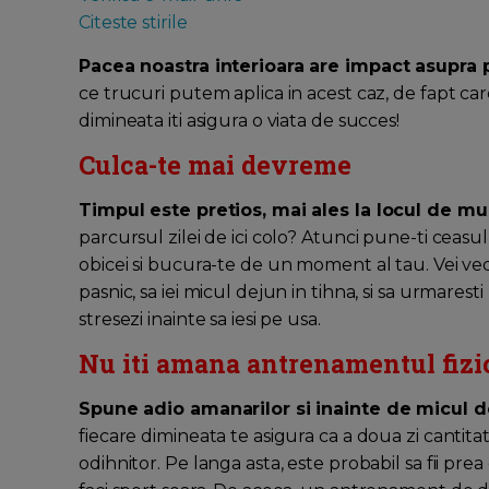
Citeste stirile
Pacea noastra interioara are impact asupra 
ce trucuri putem aplica in acest caz, de fapt ca
dimineata iti asigura o viata de succes!
Culca-te mai devreme
Timpul este pretios, mai ales la locul de m
parcursul zilei de ici colo? Atunci pune-ti cea
obicei si bucura-te de un moment al tau. Vei ved
pasnic, sa iei micul dejun in tihna, si sa urmaresti l
stresezi inainte sa iesi pe usa.
Nu iti amana antrenamentul fizi
Spune adio amanarilor si inainte de micul 
fiecare dimineata te asigura ca a doua zi cantitat
odihnitor. Pe langa asta, este probabil sa fii pre