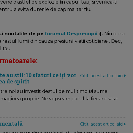
ne o astfel de explozie (in capul tau) si verifica-ti
ntru a evita durerile de cap mai tarziu.
 si noutatile de pe
forumul Desprecopii
:).
Nimic nu
estul lumii din cauza presiunii vietii cotidiene . Deci,
 tau..
rmatoarele:
 au stil: 10 sfaturi ce iți vor
Cititi acest articol aici
a de spirit
ntre noi au investit destul de mul timp (si sume
si imaginea proprie. Ne vopseam parul la fiecare sase
ă mentală
Cititi acest articol aici