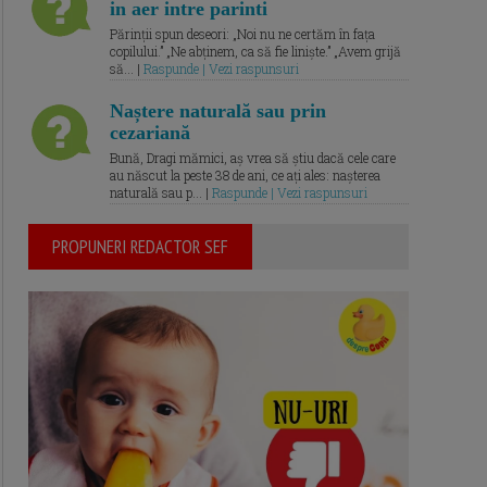
in aer intre parinti
Părinții spun deseori: „Noi nu ne certăm în fața
copilului.” „Ne abținem, ca să fie liniște.” „Avem grijă
să... |
Raspunde | Vezi raspunsuri
Naștere naturală sau prin
cezariană
Bună, Dragi mămici, aș vrea să știu dacă cele care
au născut la peste 38 de ani, ce ați ales: nașterea
naturală sau p... |
Raspunde | Vezi raspunsuri
PROPUNERI REDACTOR SEF