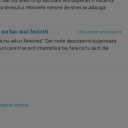
 dar nu aveti timp sau bani. Nu disperati: o vacanta
a stresului. Motivele minore de stres se adauga
 ne fac mai fericiti
Cititi acest articol aici
i nu aduc fericirea". Dar noile descoperiri sugereaza
uri care ti se pot intampla si tie, fara ca tu sa iti dai
dileme intime.