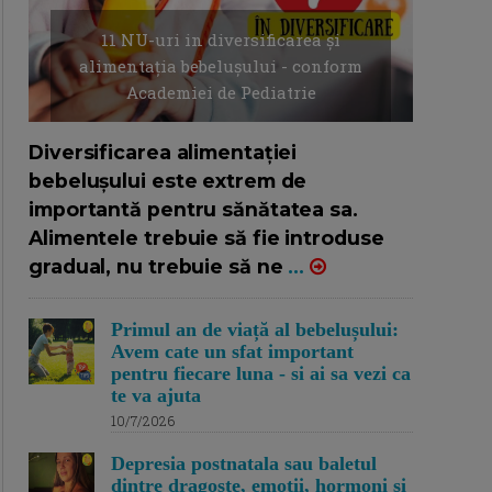
11 NU-uri in diversificarea și
alimentația bebelușului - conform
Academiei de Pediatrie
16/7/2026
AUTOR: EDITOR DC.
Diversificarea alimentației
bebelușului este extrem de
importantă pentru sănătatea sa.
Alimentele trebuie să fie introduse
gradual, nu trebuie să ne
...
Primul an de viață al bebelușului:
Avem cate un sfat important
pentru fiecare luna - si ai sa vezi ca
te va ajuta
10/7/2026
Depresia postnatala sau baletul
dintre dragoste, emotii, hormoni si