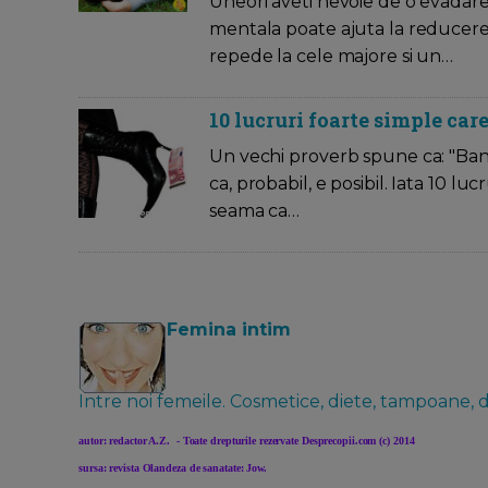
Uneori aveti nevoie de o evadare,
mentala poate ajuta la reducere
repede la cele majore si un…
10 lucruri foarte simple care
Un vechi proverb spune ca: "Bani
ca, probabil, e posibil. Iata 10 lucr
seama ca…
Femina intim
Intre noi femeile. Cosmetice, diete, tampoane, 
autor: redactor A.Z. - Toate drepturile rezervate Desprecopii.com (c) 2014
sursa: revista Olandeza de sanatate: Jow.