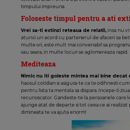
timpului impreuna.
Foloseste timpul pentru a ati ext
Vrei sa-ti extinzi reteaua de relatii,
insa nu vr
atunci un acord cu partenerul de afaceri sa bet
multe ori, este mult mai convenabil sa progra
sau seara, in multe locuri se aglomereaza rapid.
Mediteaza
Nimic nu iti goleste mintea mai bine decat
haosul cotidian si asigura-te ca te odihnesti cum
pentru lista ta mentala sa dispara. Incepe-ti ziua
recunoscator. Gandeste-te la persoanele care le-a
ajunge atat de departe si tot ceea ce ai realiza
dimineata te va ajuta enorm!