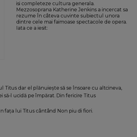
isi completeze cultura generala.
Mezzosoprana Katherine Jenkins a incercat sa
rezume în câteva cuvinte subiectul unora
dintre cele mai faimoase spectacole de opera.
Iata ce a iesit:
ul Titus dar el plănuieşte să se însoare cu altcineva,
i să-l ucidă pe împărat. Din fericire Titus
în faţa lui Titus cântând Non piu di fiori.