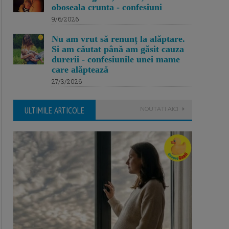
oboseala crunta - confesiuni
9/6/2026
Nu am vrut să renunț la alăptare.
Si am căutat până am găsit cauza
durerii - confesiunile unei mame
care alăptează
27/3/2026
ULTIMILE ARTICOLE
NOUTATI AICI