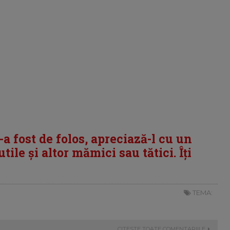
i-a fost de folos, apreciază-l cu un
tile și altor mămici sau tătici. Îți
TEMA:
CITESTE TOATE COMENTARIILE