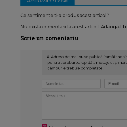
COMENTARII VIZITATORI
Ce sentimente ti-a produs acest articol?
Nu exista comentarii la acest articol. Adauga-l t
Scrie un comentariu
Adresa de mail nu se publică (ramâi anon
pentru aprobarea rapidă a mesajului, și mai al
câmpurile trebuie completate!