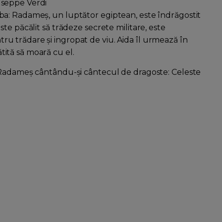
useppe Verdi
ba: Radameş, un luptător egiptean, este îndrăgostit
Este păcălit să trădeze secrete militare, este
u trădare şi ingropat de viu. Aida îl urmează în
ită să moară cu el.
: Radameş cântându-şi cântecul de dragoste: Celeste