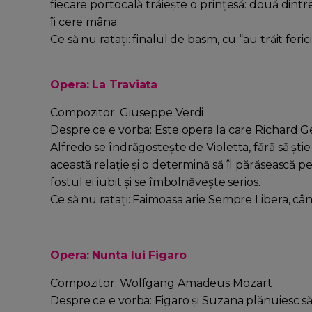
fiecare portocală trăieşte o prinţesă: două dintr
îi cere mâna.
Ce să nu rataţi: finalul de basm, cu “au trăit feri
Opera: La Traviata
Compozitor: Giuseppe Verdi
Despre ce e vorba: Este opera la care Richard G
Alfredo se îndrăgosteşte de Violetta, fără să şti
această relaţie şi o determină să îl părăsească pe
fostul ei iubit şi se îmbolnăveşte serios.
Ce să nu rataţi: Faimoasa arie Sempre Libera, cân
Opera: Nunta lui Figaro
Compozitor: Wolfgang Amadeus Mozart
Despre ce e vorba: Figaro şi Suzana plănuiesc să