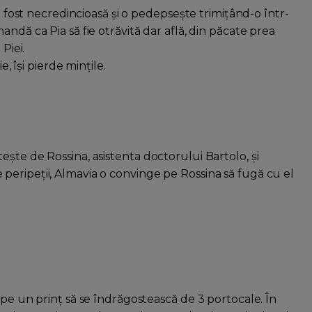
-a fost necredincioasă şi o pedepseşte trimiţând-o într-
ndă ca Pia să fie otrăvită dar află, din păcate prea
Piei.
e, îşi pierde minţile.
şte de Rossina, asistenta doctorului Bartolo, şi
eripeţii, Almavia o convinge pe Rossina să fugă cu el
 pe un prinţ să se îndrăgostească de 3 portocale. În