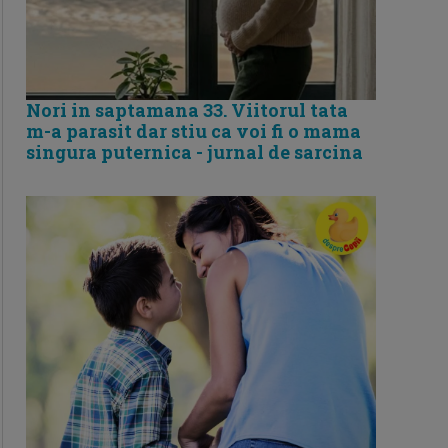
Nori in saptamana 33. Viitorul tata
m-a parasit dar stiu ca voi fi o mama
singura puternica - jurnal de sarcina