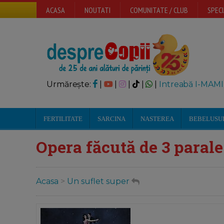
ACASA
NOUTATI
COMUNITATE / CLUB
SPECI
Urmărește:
|
|
|
|
|
Intreabă I-MAMI
FERTILITATE
SARCINA
NASTEREA
BEBELUSU
Opera făcută de 3 parale
Acasa
>
Un suflet super