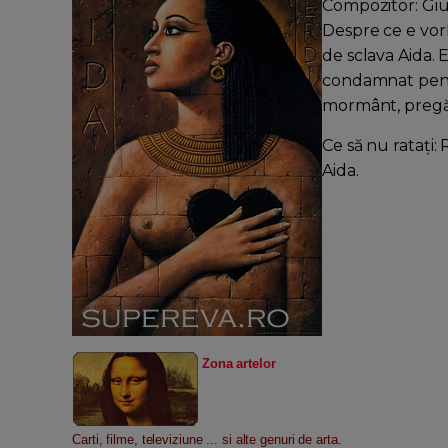
Compozitor: Gi
Despre ce e vor
de sclava Aida. 
condamnat pentr
mormânt, pregăt
Ce să nu rataţi
Aida.
Zona artelor
Carti, filme, televiziune ... si alte genuri de arta.