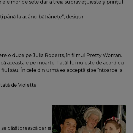
e ele mor de sete dar a treia supravieţuieşte şi prinţul
ciţi până la adânci bătrâneţe”, desigur.
ere o duce pe Julia Roberts, în filmul Pretty Woman.
e că aceasta e pe moarte. Tatăl lui nu este de acord cu
 fiul său. În cele din urmă ea acceptă şi se întoarce la
tată de Violetta
 se căsătorească dar şi