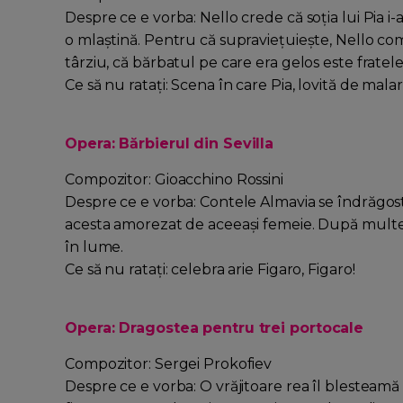
Despre ce e vorba: Nello crede că soţia lui Pia i
o mlaştină. Pentru că supravieţuieşte, Nello coma
târziu, că bărbatul pe care era gelos este fratele 
Ce să nu rataţi: Scena în care Pia, lovită de malari
Opera: Bărbierul din Sevilla
Compozitor: Gioacchino Rossini
Despre ce e vorba: Contele Almavia se îndrăgoste
acesta amorezat de aceeaşi femeie. După multe p
în lume.
Ce să nu rataţi: celebra arie Figaro, Figaro!
Opera: Dragostea pentru trei portocale
Compozitor: Sergei Prokofiev
Despre ce e vorba: O vrăjitoare rea îl blesteamă