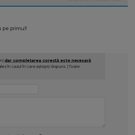
u pe primul!
im)
dar completarea corectă este necesară
es în cazul în care aștepți răspuns. | Toate