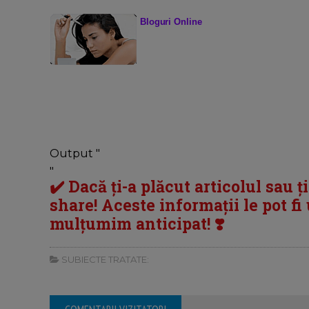
Bloguri Online
Output "
"
✔️ Dacă ți-a plăcut articolul sau ț
share! Aceste informații le pot fi u
mulțumim anticipat! ❣️
SUBIECTE TRATATE: