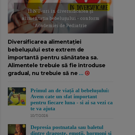
11 NU-uri in diversificarea și
alimentația bebelușului - conform
Academiei de Pediatrie
16/7/2026
AUTOR: EDITOR DC.
Diversificarea alimentației
bebelușului este extrem de
importantă pentru sănătatea sa.
Alimentele trebuie să fie introduse
gradual, nu trebuie să ne
...
Primul an de viață al bebelușului:
Avem cate un sfat important
pentru fiecare luna - si ai sa vezi ca
te va ajuta
10/7/2026
Depresia postnatala sau baletul
dintre dragoste, emotii, hormoni si