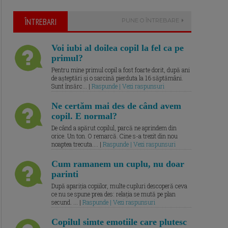
ÎNTREBARI
PUNE O ÎNTREBARE
Voi iubi al doilea copil la fel ca pe
primul?
Pentru mine primul copil a fost foarte dorit, după ani
de așteptări și o sarcină pierduta la 16 săptămâni.
Sunt însărc... |
Raspunde | Vezi raspunsuri
Ne certăm mai des de când avem
copil. E normal?
De când a apărut copilul, parcă ne aprindem din
orice. Un ton. O remarcă. Cine s-a trezit din nou
noaptea trecuta.... |
Raspunde | Vezi raspunsuri
Cum ramanem un cuplu, nu doar
parinti
După apariția copiilor, multe cupluri descoperă ceva
ce nu se spune prea des: relația se mută pe plan
secund. ... |
Raspunde | Vezi raspunsuri
Copilul simte emotiile care plutesc