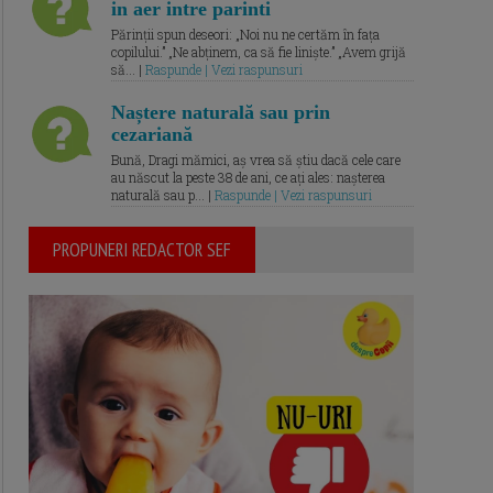
in aer intre parinti
Părinții spun deseori: „Noi nu ne certăm în fața
copilului.” „Ne abținem, ca să fie liniște.” „Avem grijă
să... |
Raspunde | Vezi raspunsuri
Naștere naturală sau prin
cezariană
Bună, Dragi mămici, aș vrea să știu dacă cele care
au născut la peste 38 de ani, ce ați ales: nașterea
naturală sau p... |
Raspunde | Vezi raspunsuri
PROPUNERI REDACTOR SEF