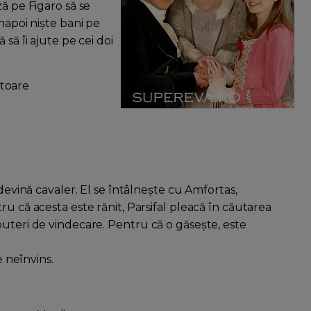
ă pe Figaro să se
napoi nişte bani pe
să îi ajute pe cei doi
ătoare
 devină cavaler. El se întâlneşte cu Amfortas,
u că acesta este rănit, Parsifal pleacă în căutarea
puteri de vindecare. Pentru că o găseşte, este
e neînvins.