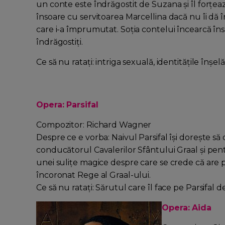
un conte este îndrăgostit de Suzana şi îl forţeaz
însoare cu servitoarea Marcellina dacă nu îi dă î
care i-a împrumutat. Soţia contelui încearcă însă 
îndrăgostiţi.
Ce să nu rataţi: intriga sexuală, identităţile înşel
Opera: Parsifal
Compozitor: Richard Wagner
Despre ce e vorba: Naivul Parsifal îşi doreşte să
conducătorul Cavalerilor Sfântului Graal şi pentr
unei suliţe magice despre care se crede că are 
încoronat Rege al Graal-ului.
Ce să nu rataţi: Sărutul care îl face pe Parsifal d
Opera: Aida