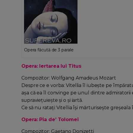
Opera făcută de 3 parale
Opera: Iertarea lui Titus
Compozitor: Wolfgang Amadeus Mozart
Despre ce e vorba: Vitellia îl iubeşte pe împărat
aşa că ea îl convinge pe unul dintre admiratorii e
supravieţuieşte şi o şi iartă.
Ce să nu rataţi: Vitellia îşi mărturiseşte greşeala 
Opera: Pia de’ Tolomei
Compozitor: Gaetano Donizetti