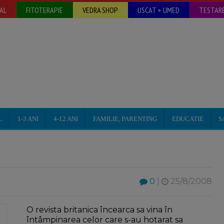
AL
FITOTERAPIE
VEDRA SHOP
USCAT + UMED
TESTARE
L
1-3 ANI
4-12 ANI
FAMILIE, PARENTING
EDUCATIE
S
0
|
25/8/2008
O revista britanica încearca sa vina în
întâmpinarea celor care s-au hotarat sa