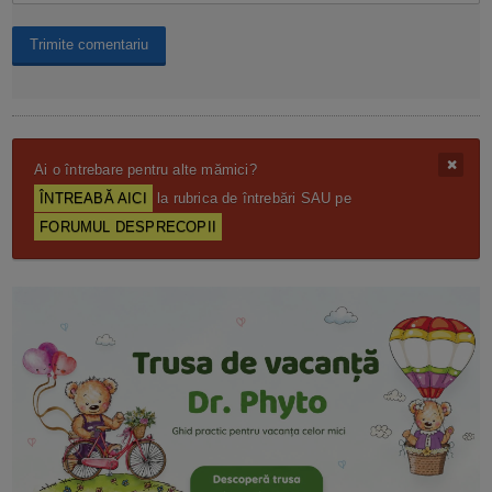
Ai o întrebare pentru alte mămici?
ÎNTREABĂ AICI
la rubrica de întrebări SAU pe
FORUMUL DESPRECOPII