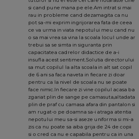
tuturor si nu el este cel care hotaraste cine
si cand pune mana pe ele.Am intrat si mai
rau in probleme cand dezamagita ca nu
pot sa-mi exprim ingrijorarea fata de ceea
ce va urma in viata nepotului meu cand nu
o sa mai vrea sa vina la scoala locul unde ar
trebui sa se simta in siguranta prin
capacitatea cadrelor didactice de a-i
insufla acest sentiment.Solutia directorului
sa mut copilul la alta scoala in alt sat copil
de 6 ani sa faca naveta in fiecare zi doar
pentru ca la nivel de scoala nu se poate
face nimic.In fiecare zi vine copilul acasa ba
zgariat plin de sange pe camasuta,altadata
plin de praf cu camasa afara din pantalon si
am rugat-o pe doamna sa-i atraga atentia
nepotului meu sa-si aseze uniforma si mi-a
zis ca nu poate sa aiba grija de 24 de copii
si o cred ca nu e capabila pentru ca in una