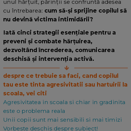
unul hărțuit, părinții se confruntă adesea
cu întrebarea:
cum să-și sprijine copilul să
nu devină victima intimidării?
Iată cinci strategii esențiale pentru a
preveni și combate hărțuirea,
dezvoltând încrederea, comunicarea
deschisă și intervenția activă.
despre ce trebuie sa faci, cand copilul
tau este tinta agresivitatii sau hartuirii la
scoala, vei citi
Agresivitatea in scoala si chiar in gradinita
este o problema reala
Unii copii sunt mai sensibili si mai timizi
Vorbeste deschis despre subiect!