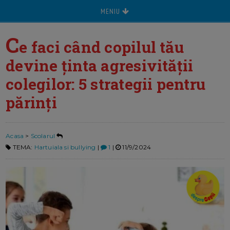
MENIU
C
e faci când copilul tău
devine ținta agresivității
colegilor: 5 strategii pentru
părinți
Acasa
>
Scolarul
TEMA:
Hartuiala si bullying
|
1
|
11/9/2024