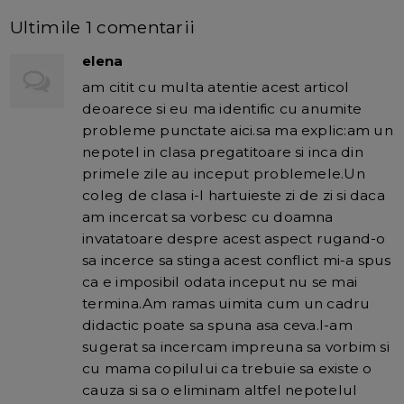
Ultimile 1 comentarii
elena
am citit cu multa atentie acest articol
deoarece si eu ma identific cu anumite
probleme punctate aici.sa ma explic:am un
nepotel in clasa pregatitoare si inca din
primele zile au inceput problemele.Un
coleg de clasa i-l hartuieste zi de zi si daca
am incercat sa vorbesc cu doamna
invatatoare despre acest aspect rugand-o
sa incerce sa stinga acest conflict mi-a spus
ca e imposibil odata inceput nu se mai
termina.Am ramas uimita cum un cadru
didactic poate sa spuna asa ceva.I-am
sugerat sa incercam impreuna sa vorbim si
cu mama copilului ca trebuie sa existe o
cauza si sa o eliminam altfel nepotelul