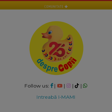
COMUNITATE
Follow us:
|
|
|
|
Intreabă I-MAMI