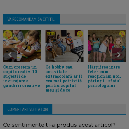
VA RECOMANDAM SA CITITI...
Ce hobby sau
Hărțuirea intre
Cum crestem un
activitate
fete - cum
copil creativ: 10
extrașcolară ar fi
reacționăm noi,
sugestii de
cea mai potrivită
părinții - sfatul
incurajare a
pentru copilul
psihologului
gandirii creative
meu și de ce
COMENTARII VIZITATORI
Ce sentimente ti-a produs acest articol?