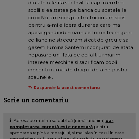
din zile o fetita s-a lovit la cap in curtea
scolii si ea statea pe banca cu spatele la
copii.Nu am scris pentru tricou am scris
pentru a-mi elibera durerea care ma
apasa gandindu-ma in ce lume traim ,prin
ce liane ne strecuram si cat de greu e sa
gasesti lumina.Santem inconjurati de atata
nepasare unii fata de ceilalti,urmarim
interese meschine si sacrificam copii
inocenti numai de dragul de a ne pastra
scaunele .
Raspunde la acest comentariu
Scrie un comentariu
Adresa de mail nu se publică (ramâi anonim)
dar
completarea corectă este necesară
pentru
aprobarea rapidă a mesajului, și mai ales în cazul în care
aștepți răspuns. | Toate câmpurile trebuie completate!