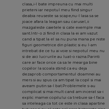
clasa,.i-l bate impreuna cu mai multi
prieteni iar nepotul meu fiind singur
deabia reuseste sa scape,nu-l lasa sa se
joace afara la leagan sau carusel, ii
mazgaleste caietele si cate exemple mai
sant.Intr-o zi fiind in clasa la ei am vazut
cand a tipat la el sa nu puna mana pe niste
figuri geometrice din plastic si eu l-am
intrebat de ce tu ai voie si nepotul meu nu
si de aici lucrurile au luat-o razna.Parinti
care ar face orice ca sa le mearga bine
copiilor la scoala stiind ca eu deja
dezaprob comportamentul doamnei au
mers si au spus ca am tipat la copil si mai
aveam putin sa-l bat.Problemele s-au
complicat si mai mult cand am incerat sa-i
explic mamei copilului ca trebuie sa-l faca
sa inteleaga ca tot ce este in clasa apartine