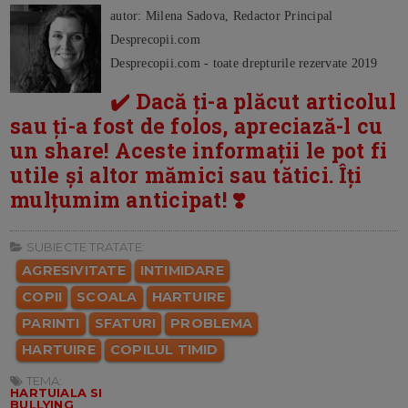
autor: Milena Sadova, Redactor Principal
Desprecopii.com
Desprecopii.com - toate drepturile rezervate 2019
✔️ Dacă ți-a plăcut articolul
sau ți-a fost de folos, apreciază-l cu
un share! Aceste informații le pot fi
utile și altor mămici sau tătici. Îți
mulțumim anticipat! ❣️
SUBIECTE TRATATE:
AGRESIVITATE
INTIMIDARE
COPII
SCOALA
HARTUIRE
PARINTI
SFATURI
PROBLEMA
HARTUIRE
COPILUL TIMID
TEMA:
HARTUIALA SI
BULLYING