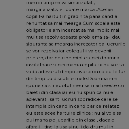
meu in timp se va simtii izolat ,
marginalizat,si i-l poate marca .Acelasi
copil l-a hartuit in gradinita pana cand a
renuntat sa mai mearga.Cum scoala este
obligatorie am incercat sa ma implic mai
mult sa rezolv aceasta problema sa-i dau
siguranta sa mearga increzator ca lucrurile
se vor rezolva iar colegul ii va devenii
prieten, dar pe cine mint eu nici doamna
invatatoare si nici mama copilului nu vor sa
vada adevarul dimpotriva spun ca eu le fur
din timp cu discutiile mele.Doamna i-mi
spune ca si nepotul meu se mai loveste cu
baietii din clasa iar eu nu spun ca nu e
adevarat , sant lucruri sporadice care se
intampla din cand in cand dar ce relatez
eu este acea hartuire zilnica : nu ai voie sa
pui mana pe jucariile din clasa , daca e
afara i-l tine la usa si nu-i da drumul in