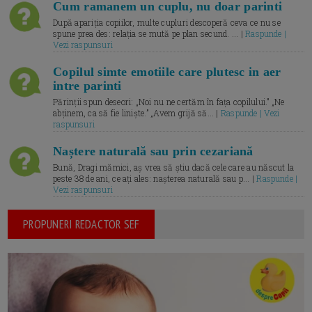
Cum ramanem un cuplu, nu doar parinti
După apariția copiilor, multe cupluri descoperă ceva ce nu se
spune prea des: relația se mută pe plan secund. ... |
Raspunde |
Vezi raspunsuri
Copilul simte emotiile care plutesc in aer
intre parinti
Părinții spun deseori: „Noi nu ne certăm în fața copilului.” „Ne
abținem, ca să fie liniște.” „Avem grijă să... |
Raspunde | Vezi
raspunsuri
Naștere naturală sau prin cezariană
Bună, Dragi mămici, aș vrea să știu dacă cele care au născut la
peste 38 de ani, ce ați ales: nașterea naturală sau p... |
Raspunde |
Vezi raspunsuri
PROPUNERI REDACTOR SEF