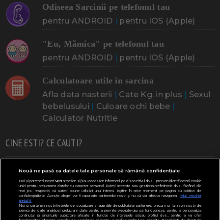
Odiseea Sarcinii pe telefonul tau
pentru ANDROID
|
pentru IOS (Apple)
"Eu, Mămica" pe telefonul tau
pentru ANDROID
|
pentru IOS (Apple)
Calculatoare utile in sarcina
Afla data nasterii
|
Cate Kg. in plus
|
Sexul
bebelusului
|
Culoare ochi bebe
|
Calculator Nutritie
CINE ESTI? CE CAUTI?
Doresc un copil
Adoptia
Probleme cu sarcina
Nouă ne pasă ca datele tale personale să rămână confidențiale
Noi și partenerii noștri
589
stocăm și/sau accesăm informații pe dispozitivul dvs., precum identificatorii cookie
Urmeaza sa nasc
Probleme alaptare
Bebe plange
unici pentru prelucrarea datelor cu caracter personal. Puteți accepta sau gestiona preferințele dvs. făcând clic
mai jos, respectiv vă puteți opune utilizării unui interes legitim în orice moment pe pagina cu politica de
confidențialitate. Aceste alegeri vor fi raportate partenerilor noștri și nu vă vor afecta navigarea.
Mai multe
Bebe febra
Caut bona
Cresa, Gradinta
detalii
Noi si partenerii nostri (retelele de socializare si agentiile de publicitate partenere, precum si furnizorii nostri de
servicii de date analitice) prelucram date pentru a permite website-ului sa functioneze, pentru a personaliza
Mergem la scoala
Copil bolnav
Copii cu nevoi speciale
continutul si anunturile publicitare afisate in functie de interesele si/sau profilul dvs., pentru a va oferi