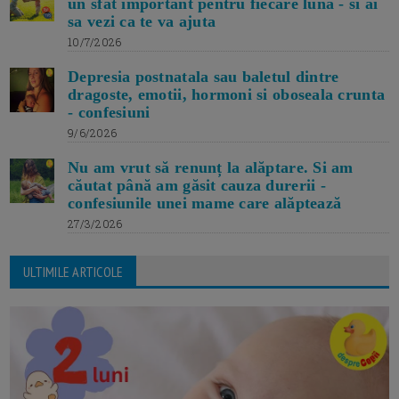
un sfat important pentru fiecare luna - si ai
sa vezi ca te va ajuta
10/7/2026
Depresia postnatala sau baletul dintre
dragoste, emotii, hormoni si oboseala crunta
- confesiuni
9/6/2026
Nu am vrut să renunț la alăptare. Si am
căutat până am găsit cauza durerii -
confesiunile unei mame care alăptează
27/3/2026
ULTIMILE ARTICOLE