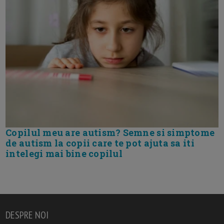
Copilul meu are autism? Semne si simptome
de autism la copii care te pot ajuta sa iti
intelegi mai bine copilul
DESPRE NOI