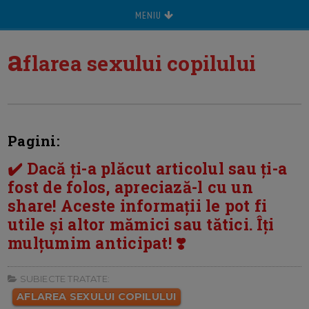
MENIU
a
flarea sexului copilului
Pagini:
✔️ Dacă ți-a plăcut articolul sau ți-a
fost de folos, apreciază-l cu un
share! Aceste informații le pot fi
utile și altor mămici sau tătici. Îți
mulțumim anticipat! ❣️
SUBIECTE TRATATE:
AFLAREA SEXULUI COPILULUI