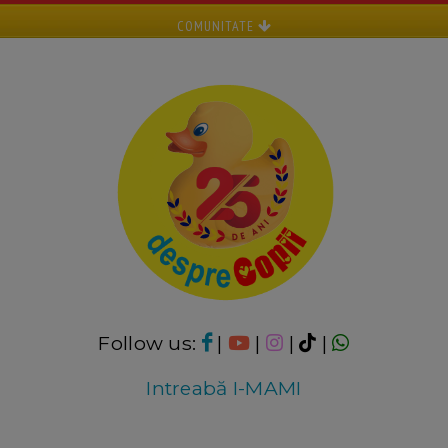
COMUNITATE
Follow us:
|
|
|
|
Intreabă I-MAMI