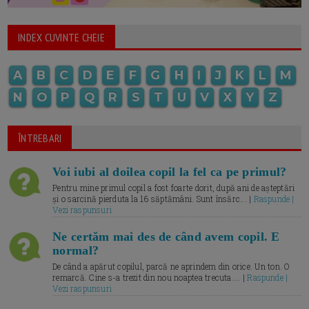
INDEX CUVINTE CHEIE
A
B
C
D
E
F
G
H
I
J
K
L
M
N
O
P
Q
R
S
T
U
V
X
Y
Z
ÎNTREBARI
Voi iubi al doilea copil la fel ca pe primul?
Pentru mine primul copil a fost foarte dorit, după ani de așteptări
și o sarcină pierduta la 16 săptămâni. Sunt însărc... |
Raspunde |
Vezi raspunsuri
Ne certăm mai des de când avem copil. E
normal?
De când a apărut copilul, parcă ne aprindem din orice. Un ton. O
remarcă. Cine s-a trezit din nou noaptea trecuta.... |
Raspunde |
Vezi raspunsuri