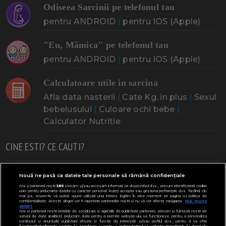
Odiseea Sarcinii pe telefonul tau
pentru ANDROID
|
pentru IOS (Apple)
"Eu, Mămica" pe telefonul tau
pentru ANDROID
|
pentru IOS (Apple)
Calculatoare utile in sarcina
Afla data nasterii
|
Cate Kg. in plus
|
Sexul
bebelusului
|
Culoare ochi bebe
|
Calculator Nutritie
CINE ESTI? CE CAUTI?
Doresc un copil
Adoptia
Probleme cu sarcina
Nouă ne pasă ca datele tale personale să rămână confidențiale
Noi și partenerii noștri
589
stocăm și/sau accesăm informații pe dispozitivul dvs., precum identificatorii cookie
Urmeaza sa nasc
Probleme alaptare
Bebe plange
unici pentru prelucrarea datelor cu caracter personal. Puteți accepta sau gestiona preferințele dvs. făcând clic
mai jos, respectiv vă puteți opune utilizării unui interes legitim în orice moment pe pagina cu politica de
confidențialitate. Aceste alegeri vor fi raportate partenerilor noștri și nu vă vor afecta navigarea.
Mai multe
Bebe febra
Caut bona
Cresa, Gradinta
detalii
Noi si partenerii nostri (retelele de socializare si agentiile de publicitate partenere, precum si furnizorii nostri de
servicii de date analitice) prelucram date pentru a permite website-ului sa functioneze, pentru a personaliza
Mergem la scoala
Copil bolnav
Copii cu nevoi speciale
continutul si anunturile publicitare afisate in functie de interesele si/sau profilul dvs., pentru a va oferi