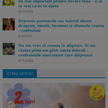
un sfat important pentru fiecare luna - si ai
sa vezi ca te va ajuta
10/7/2026
Depresia postnatala sau baletul dintre
dragoste, emotii, hormoni si oboseala crunta
- confesiuni
9/6/2026
Nu am vrut să renunț la alăptare. Si am
căutat până am găsit cauza durerii -
confesiunile unei mame care alăptează
27/3/2026
ULTIMILE ARTICOLE