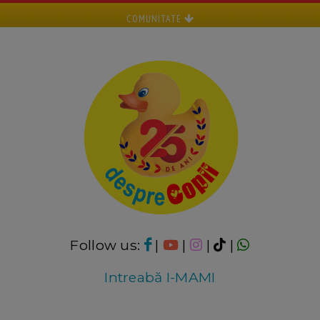
COMUNITATE
Follow us:
|
|
|
|
Intreabă I-MAMI