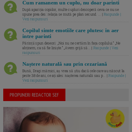
Cum ramanem un cuplu, nu doar parinti
După apariția copiilor, multe cupluri descoperă ceva ce nu se
spune prea des: relația se mută pe plan secund. ... |
Raspunde |
Vezi raspunsuri
Copilul simte emotiile care plutesc in aer
intre parinti
Părinții spun deseori: „Noi nu ne certăm în fața copilului.” „Ne
abținem, ca să fie liniște.” „Avem grijă să... |
Raspunde | Vezi
raspunsuri
Naștere naturală sau prin cezariană
Bună, Dragi mămici, aș vrea să știu dacă cele care au născut la
peste 38 de ani, ce ați ales: nașterea naturală sau p... |
Raspunde |
Vezi raspunsuri
PROPUNERI REDACTOR SEF