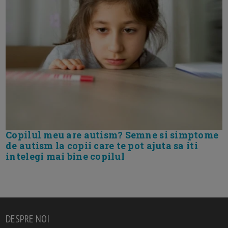
Copilul meu are autism? Semne si simptome
de autism la copii care te pot ajuta sa iti
intelegi mai bine copilul
DESPRE NOI