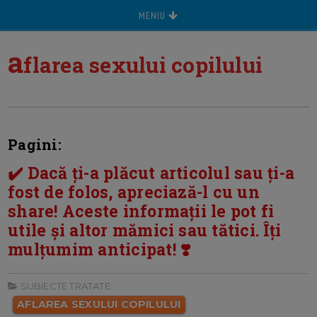
MENIU
a
flarea sexului copilului
Pagini:
✔️ Dacă ți-a plăcut articolul sau ți-a
fost de folos, apreciază-l cu un
share! Aceste informații le pot fi
utile și altor mămici sau tătici. Îți
mulțumim anticipat! ❣️
SUBIECTE TRATATE:
AFLAREA SEXULUI COPILULUI