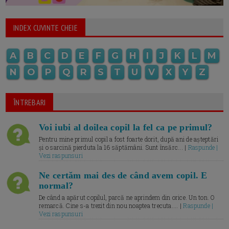
INDEX CUVINTE CHEIE
A
B
C
D
E
F
G
H
I
J
K
L
M
N
O
P
Q
R
S
T
U
V
X
Y
Z
ÎNTREBARI
Voi iubi al doilea copil la fel ca pe primul?
Pentru mine primul copil a fost foarte dorit, după ani de așteptări
și o sarcină pierduta la 16 săptămâni. Sunt însărc... |
Raspunde |
Vezi raspunsuri
Ne certăm mai des de când avem copil. E
normal?
De când a apărut copilul, parcă ne aprindem din orice. Un ton. O
remarcă. Cine s-a trezit din nou noaptea trecuta.... |
Raspunde |
Vezi raspunsuri