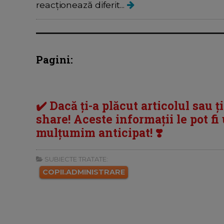
reacționează diferit...
Pagini:
✔️ Dacă ți-a plăcut articolul sau ț
share! Aceste informații le pot fi u
mulțumim anticipat! ❣️
SUBIECTE TRATATE:
COPII.ADMINISTRARE