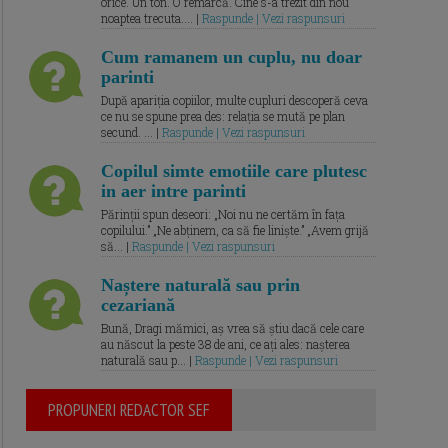
orice. Un ton. O remarcă. Cine s-a trezit din nou
noaptea trecuta.... |
Raspunde | Vezi raspunsuri
Cum ramanem un cuplu, nu doar
parinti
După apariția copiilor, multe cupluri descoperă ceva
ce nu se spune prea des: relația se mută pe plan
secund. ... |
Raspunde | Vezi raspunsuri
Copilul simte emotiile care plutesc
in aer intre parinti
Părinții spun deseori: „Noi nu ne certăm în fața
copilului.” „Ne abținem, ca să fie liniște.” „Avem grijă
să... |
Raspunde | Vezi raspunsuri
Naștere naturală sau prin
cezariană
Bună, Dragi mămici, aș vrea să știu dacă cele care
au născut la peste 38 de ani, ce ați ales: nașterea
naturală sau p... |
Raspunde | Vezi raspunsuri
PROPUNERI REDACTOR SEF