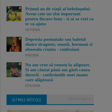
Primul an de viață al bebelușului:
Avem cate un sfat important
pentru fiecare luna - si ai sa vezi ca
te va ajuta
10/7/2026
Depresia postnatala sau baletul
dintre dragoste, emotii, hormoni si
oboseala crunta - confesiuni
9/6/2026
Nu am vrut să renunț la alăptare.
Si am căutat până am găsit cauza
durerii - confesiunile unei mame
care alăptează
27/3/2026
ULTIMILE ARTICOLE
NOUTATI AICI