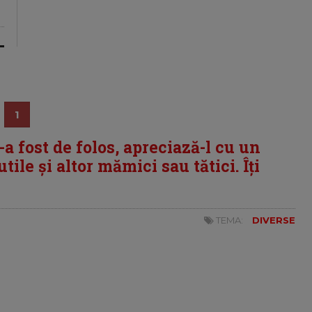
1
i-a fost de folos, apreciază-l cu un
tile și altor mămici sau tătici. Îți
TEMA:
DIVERSE