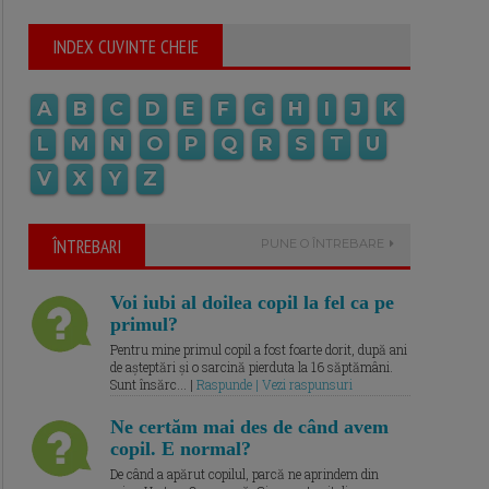
INDEX CUVINTE CHEIE
A
B
C
D
E
F
G
H
I
J
K
L
M
N
O
P
Q
R
S
T
U
V
X
Y
Z
ÎNTREBARI
PUNE O ÎNTREBARE
Voi iubi al doilea copil la fel ca pe
primul?
Pentru mine primul copil a fost foarte dorit, după ani
de așteptări și o sarcină pierduta la 16 săptămâni.
Sunt însărc... |
Raspunde | Vezi raspunsuri
Ne certăm mai des de când avem
copil. E normal?
De când a apărut copilul, parcă ne aprindem din