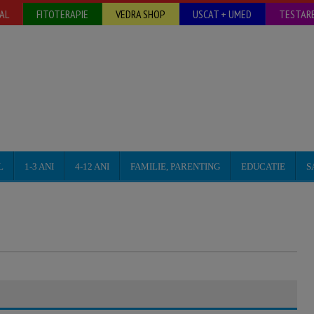
AL
FITOTERAPIE
VEDRA SHOP
USCAT + UMED
TESTARE
L
1-3 ANI
4-12 ANI
FAMILIE, PARENTING
EDUCATIE
S