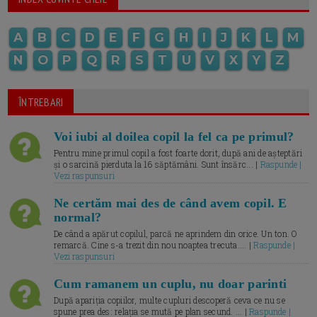
A
B
C
D
E
F
G
H
I
J
K
L
M
N
O
P
Q
R
S
T
U
V
X
Y
Z
ÎNTREBARI
Voi iubi al doilea copil la fel ca pe primul?
Pentru mine primul copil a fost foarte dorit, după ani de așteptări
și o sarcină pierduta la 16 săptămâni. Sunt însărc... |
Raspunde |
Vezi raspunsuri
Ne certăm mai des de când avem copil. E
normal?
De când a apărut copilul, parcă ne aprindem din orice. Un ton. O
remarcă. Cine s-a trezit din nou noaptea trecuta.... |
Raspunde |
Vezi raspunsuri
Cum ramanem un cuplu, nu doar parinti
După apariția copiilor, multe cupluri descoperă ceva ce nu se
spune prea des: relația se mută pe plan secund. ... |
Raspunde |