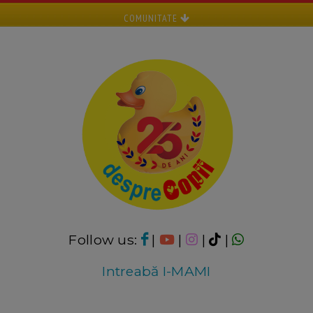
COMUNITATE
Follow us:
|
|
|
|
Intreabă I-MAMI