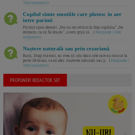
Vezi raspunsuri
Copilul simte emotiile care plutesc in aer
intre parinti
Părinții spun deseori: „Noi nu ne certăm în fața copilului.” „Ne
abținem, ca să fie liniște.” „Avem grijă să... |
Raspunde | Vezi
raspunsuri
Naștere naturală sau prin cezariană
Bună, Dragi mămici, aș vrea să știu dacă cele care au născut la
peste 38 de ani, ce ați ales: nașterea naturală sau p... |
Raspunde |
Vezi raspunsuri
PROPUNERI REDACTOR SEF