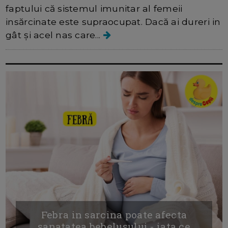
faptului că sistemul imunitar al femeii
insărcinate este supraocupat. Dacă ai dureri in
gât și acel nas care...
Febra in sarcina poate afecta
sanatatea bebelusului - iata ce