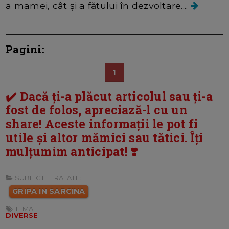
a mamei, cât și a fătului în dezvoltare....
Pagini:
1
✔️ Dacă ți-a plăcut articolul sau ți-a
fost de folos, apreciază-l cu un
share! Aceste informații le pot fi
utile și altor mămici sau tătici. Îți
mulțumim anticipat! ❣️
SUBIECTE TRATATE:
GRIPA IN SARCINA
TEMA:
DIVERSE