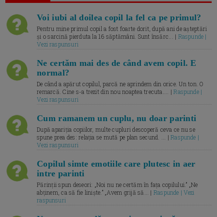
Voi iubi al doilea copil la fel ca pe primul?
Pentru mine primul copil a fost foarte dorit, după ani de așteptări
și o sarcină pierduta la 16 săptămâni. Sunt însărc... |
Raspunde |
Vezi raspunsuri
Ne certăm mai des de când avem copil. E
normal?
De când a apărut copilul, parcă ne aprindem din orice. Un ton. O
remarcă. Cine s-a trezit din nou noaptea trecuta.... |
Raspunde |
Vezi raspunsuri
Cum ramanem un cuplu, nu doar parinti
După apariția copiilor, multe cupluri descoperă ceva ce nu se
spune prea des: relația se mută pe plan secund. ... |
Raspunde |
Vezi raspunsuri
Copilul simte emotiile care plutesc in aer
intre parinti
Părinții spun deseori: „Noi nu ne certăm în fața copilului.” „Ne
abținem, ca să fie liniște.” „Avem grijă să... |
Raspunde | Vezi
raspunsuri