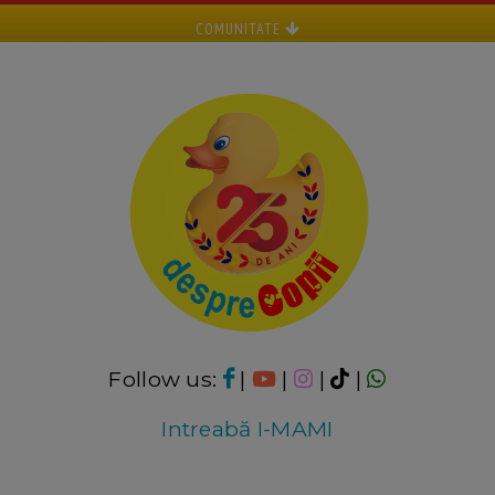
COMUNITATE
Follow us:
|
|
|
|
Intreabă I-MAMI