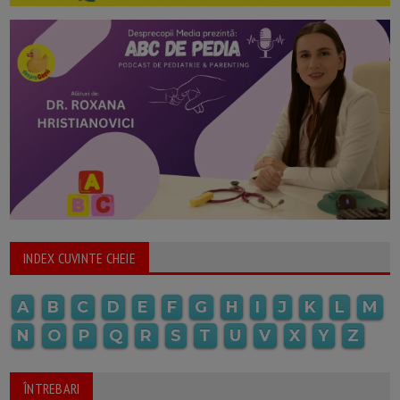
INDEX CUVINTE CHEIE
A
B
C
D
E
F
G
H
I
J
K
L
M
N
O
P
Q
R
S
T
U
V
X
Y
Z
ÎNTREBARI