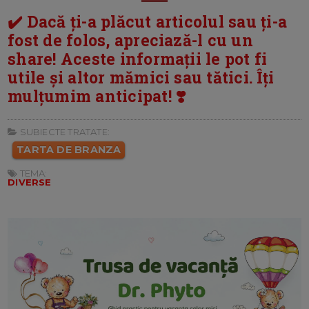
✔️ Dacă ți-a plăcut articolul sau ți-a
fost de folos, apreciază-l cu un
share! Aceste informații le pot fi
utile și altor mămici sau tătici. Îți
mulțumim anticipat! ❣️
SUBIECTE TRATATE:
TARTA DE BRANZA
TEMA:
DIVERSE