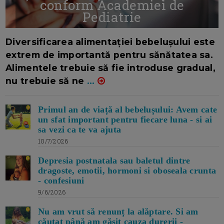
conform Academiei de
Pediatrie
16/7/2026
AUTOR: EDITOR DC.
Diversificarea alimentației bebelușului este
extrem de importantă pentru sănătatea sa.
Alimentele trebuie să fie introduse gradual,
nu trebuie să ne
...
Primul an de viață al bebelușului: Avem cate
un sfat important pentru fiecare luna - si ai
sa vezi ca te va ajuta
10/7/2026
Depresia postnatala sau baletul dintre
dragoste, emotii, hormoni si oboseala crunta
- confesiuni
9/6/2026
Nu am vrut să renunț la alăptare. Si am
căutat până am găsit cauza durerii -