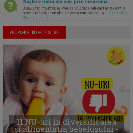
Naștere naturală sau prin cezariană
Bună, Dragi mămici, aș vrea să știu dacă cele care au născut la
peste 38 de ani, ce ați ales: nașterea naturală sau p... |
Raspunde |
Vezi raspunsuri
PROPUNERI REDACTOR SEF
11 NU-uri in diversificarea
și alimentația bebelușului -