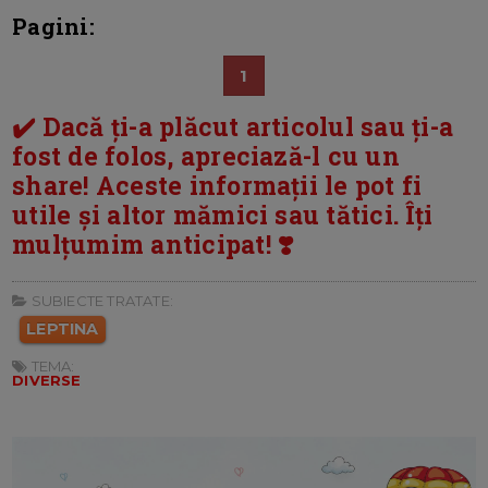
Pagini:
1
✔️ Dacă ți-a plăcut articolul sau ți-a
fost de folos, apreciază-l cu un
share! Aceste informații le pot fi
utile și altor mămici sau tătici. Îți
mulțumim anticipat! ❣️
SUBIECTE TRATATE:
LEPTINA
TEMA:
DIVERSE