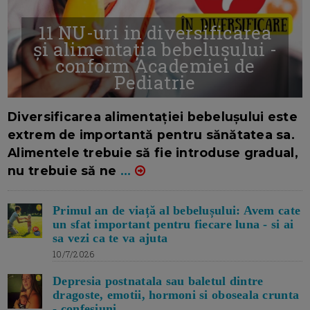
11 NU-uri in diversificarea
și alimentația bebelușului -
conform Academiei de
Pediatrie
16/7/2026
AUTOR: EDITOR DC.
Diversificarea alimentației bebelușului este
extrem de importantă pentru sănătatea sa.
Alimentele trebuie să fie introduse gradual,
nu trebuie să ne
...
Primul an de viață al bebelușului: Avem cate
un sfat important pentru fiecare luna - si ai
sa vezi ca te va ajuta
10/7/2026
Depresia postnatala sau baletul dintre
dragoste, emotii, hormoni si oboseala crunta
- confesiuni