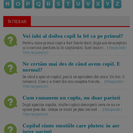
N
O
P
Q
R
S
T
U
V
X
Y
Z
ÎNTREBARI
Voi iubi al doilea copil la fel ca pe primul?
Pentru mine primul copil a fost foarte dorit, după ani de așteptări
și o sarcină pierduta la 16 săptămâni. Sunt însărc... |
Raspunde |
Vezi raspunsuri
Ne certăm mai des de când avem copil. E
normal?
De când a apărut copilul, parcă ne aprindem din orice. Un ton. O
remarcă. Cine s-a trezit din nou noaptea trecuta.... |
Raspunde |
Vezi raspunsuri
Cum ramanem un cuplu, nu doar parinti
După apariția copiilor, multe cupluri descoperă ceva ce nu se
spune prea des: relația se mută pe plan secund. ... |
Raspunde |
Vezi raspunsuri
Copilul simte emotiile care plutesc in aer
intre parinti