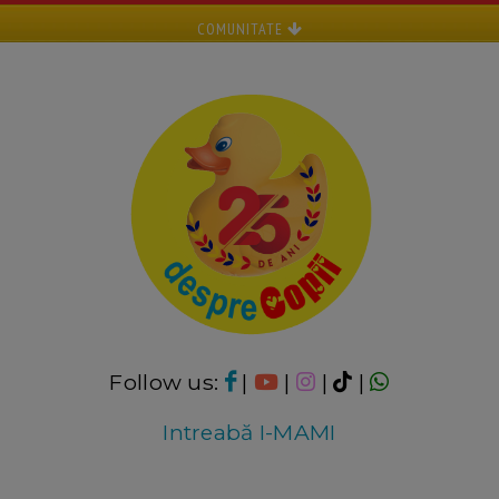
COMUNITATE
Follow us:
|
|
|
|
Intreabă I-MAMI