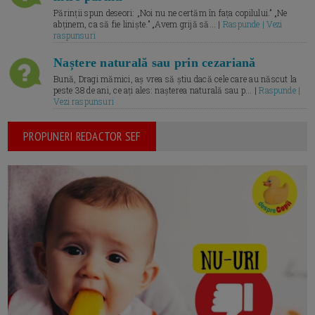
Părinții spun deseori: „Noi nu ne certăm în fața copilului.” „Ne
abținem, ca să fie liniște.” „Avem grijă să... |
Raspunde | Vezi
raspunsuri
Naștere naturală sau prin cezariană
Bună, Dragi mămici, aș vrea să știu dacă cele care au născut la
peste 38 de ani, ce ați ales: nașterea naturală sau p... |
Raspunde |
Vezi raspunsuri
PROPUNERI REDACTOR SEF