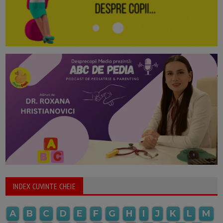
INDEX CUVINTE CHEIE
A
B
C
D
E
F
G
H
I
J
K
L
M