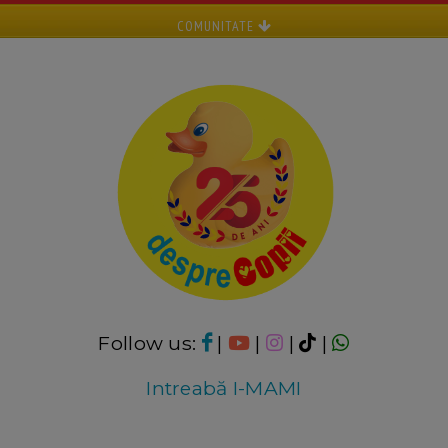
COMUNITATE
Follow us:
|
|
|
|
Intreabă I-MAMI