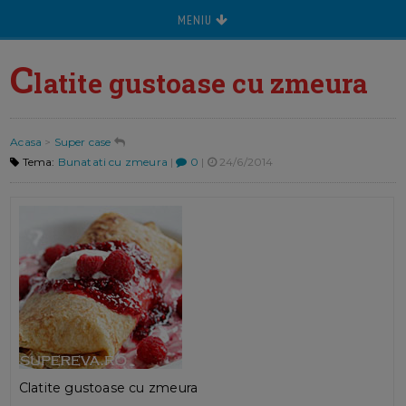
MENIU
C
latite gustoase cu zmeura
Acasa
>
Super case
Tema:
Bunatati cu zmeura
|
0
|
24/6/2014
Clatite gustoase cu zmeura