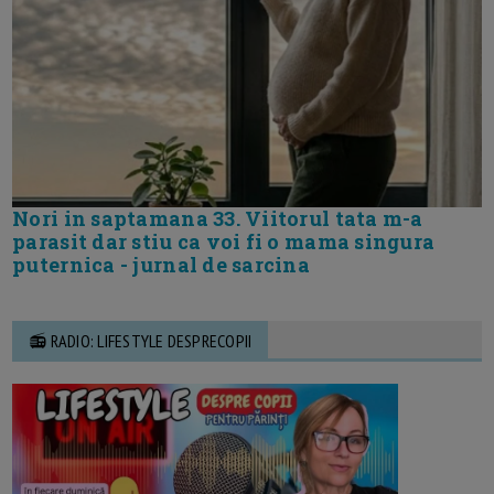
Nori in saptamana 33. Viitorul tata m-a
parasit dar stiu ca voi fi o mama singura
puternica - jurnal de sarcina
📻 RADIO: LIFESTYLE DESPRECOPII