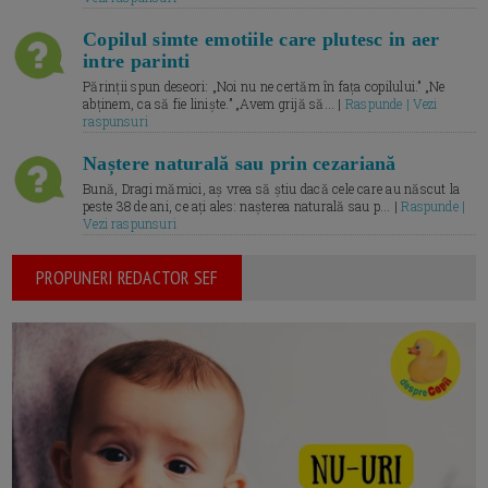
Copilul simte emotiile care plutesc in aer
intre parinti
Părinții spun deseori: „Noi nu ne certăm în fața copilului.” „Ne
abținem, ca să fie liniște.” „Avem grijă să... |
Raspunde | Vezi
raspunsuri
Naștere naturală sau prin cezariană
Bună, Dragi mămici, aș vrea să știu dacă cele care au născut la
peste 38 de ani, ce ați ales: nașterea naturală sau p... |
Raspunde |
Vezi raspunsuri
PROPUNERI REDACTOR SEF