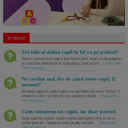
ÎNTREBARI
Voi iubi al doilea copil la fel ca pe primul?
Pentru mine primul copil a fost foarte dorit, după ani de așteptări
și o sarcină pierduta la 16 săptămâni. Sunt însărc... |
Raspunde |
Vezi raspunsuri
Ne certăm mai des de când avem copil. E
normal?
De când a apărut copilul, parcă ne aprindem din orice. Un ton. O
remarcă. Cine s-a trezit din nou noaptea trecuta.... |
Raspunde |
Vezi raspunsuri
Cum ramanem un cuplu, nu doar parinti
După apariția copiilor, multe cupluri descoperă ceva ce nu se
spune prea des: relația se mută pe plan secund. ... |
Raspunde |
Vezi raspunsuri