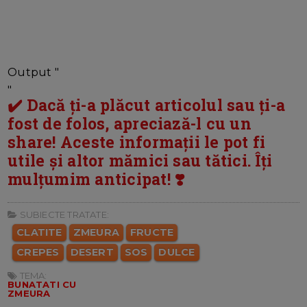
Output "
"
✔️ Dacă ți-a plăcut articolul sau ți-a
fost de folos, apreciază-l cu un
share! Aceste informații le pot fi
utile și altor mămici sau tătici. Îți
mulțumim anticipat! ❣️
SUBIECTE TRATATE:
CLATITE
ZMEURA
FRUCTE
CREPES
DESERT
SOS
DULCE
TEMA:
BUNATATI CU
ZMEURA