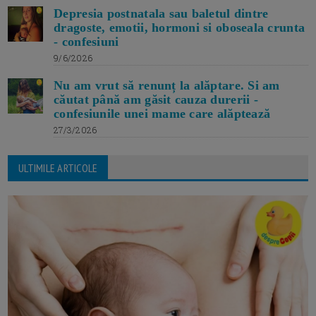
Depresia postnatala sau baletul dintre
dragoste, emotii, hormoni si oboseala crunta
- confesiuni
9/6/2026
Nu am vrut să renunț la alăptare. Si am
căutat până am găsit cauza durerii -
confesiunile unei mame care alăptează
27/3/2026
ULTIMILE ARTICOLE