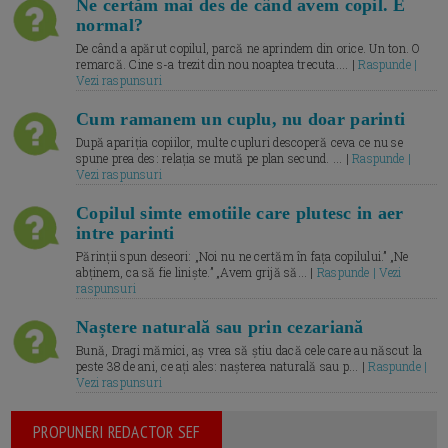
Ne certăm mai des de când avem copil. E
normal?
De când a apărut copilul, parcă ne aprindem din orice. Un ton. O
remarcă. Cine s-a trezit din nou noaptea trecuta.... |
Raspunde |
Vezi raspunsuri
Cum ramanem un cuplu, nu doar parinti
După apariția copiilor, multe cupluri descoperă ceva ce nu se
spune prea des: relația se mută pe plan secund. ... |
Raspunde |
Vezi raspunsuri
Copilul simte emotiile care plutesc in aer
intre parinti
Părinții spun deseori: „Noi nu ne certăm în fața copilului.” „Ne
abținem, ca să fie liniște.” „Avem grijă să... |
Raspunde | Vezi
raspunsuri
Naștere naturală sau prin cezariană
Bună, Dragi mămici, aș vrea să știu dacă cele care au născut la
peste 38 de ani, ce ați ales: nașterea naturală sau p... |
Raspunde |
Vezi raspunsuri
PROPUNERI REDACTOR SEF