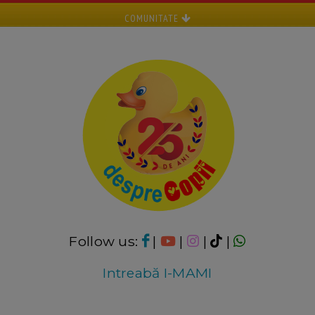
COMUNITATE
Follow us:
|
|
|
|
Intreabă I-MAMI