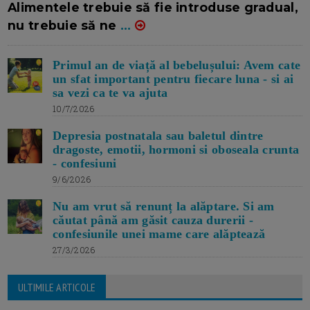
Alimentele trebuie să fie introduse gradual,
nu trebuie să ne
...
Primul an de viață al bebelușului: Avem cate
un sfat important pentru fiecare luna - si ai
sa vezi ca te va ajuta
10/7/2026
Depresia postnatala sau baletul dintre
dragoste, emotii, hormoni si oboseala crunta
- confesiuni
9/6/2026
Nu am vrut să renunț la alăptare. Si am
căutat până am găsit cauza durerii -
confesiunile unei mame care alăptează
27/3/2026
ULTIMILE ARTICOLE