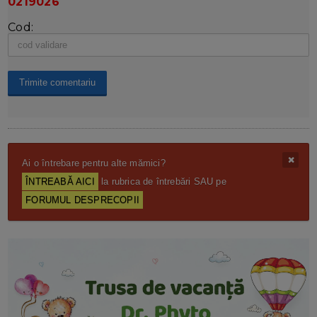
0219026
Cod:
Ai o întrebare pentru alte mămici?
ÎNTREABĂ AICI
la rubrica de întrebări SAU pe
FORUMUL DESPRECOPII