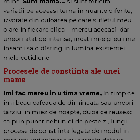
mine.
Sunt mama...
si sunt fericita. -
variatii pe aceeasi tema in nuante diferite,
izvorate din culoarea pe care sufletul meu
o are in fiecare clipa – mereu aceeasi, dar
uneori atat de intensa, incat mi-e greu mie
insami sa o disting in lumina existentei
mele cotidiene.
Procesele de constiinta ale unei
mame
Imi fac mereu in ultima vreme,
In timp ce
imi beau cafeaua de dimineata sau uneori
tarziu, in miez de noapte, dupa ce reusesc
sa pun punct nebuniei de peste zi, lungi
procese de constiinta legate de modul in
care imi indeplinesc eu aceasta datorie