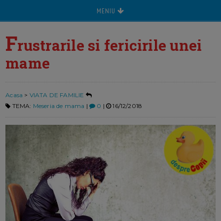
MENIU
F
rustrarile si fericirile unei
mame
Acasa
>
VIATA DE FAMILIE
TEMA:
Meseria de mama
|
0
|
16/12/2018