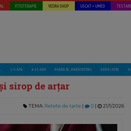
AL
FITOTERAPIE
VEDRA SHOP
USCAT + UMED
TESTARE
L
1-3 ANI
4-12 ANI
FAMILIE, PARENTING
EDUCATIE
S
i sirop de arțar
TEMA:
Retete de tarte
|
0
|
21/1/2026