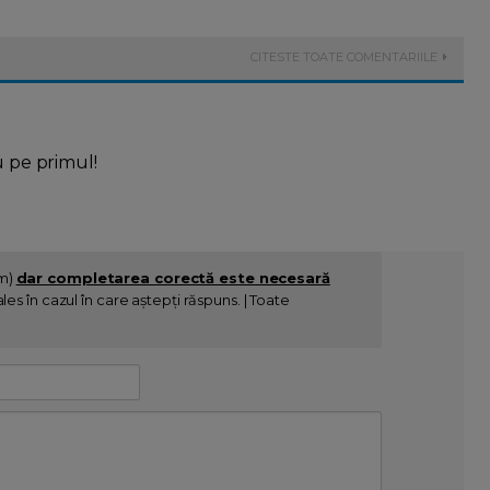
CITESTE TOATE COMENTARIILE
u pe primul!
im)
dar completarea corectă este necesară
es în cazul în care aștepți răspuns. | Toate