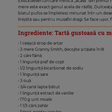
Există deserturi care miros a „acasă” din primul 
mere este exact genul acela de răsfăț. Dulceața 
blatul pufos se împletesc minunat într-un dese
liniștită sau pentru musafiri dragi. Se face ușor, 
Ingrediente: Tartă gustoasă cu me
• 1 ceașcă sirop de arțar
• 3 mere Granny Smith, decojite și tăiate în 8
• 2 căni făină
• 1 linguriță praf de copt
• 1/2 linguriță bicarbonat de sodiu
• 1 linguriță sare
• 3 ouă
• 3/4 cană lapte bătut
• 1 linguriță extract de vanilie
• 170 g unt moale
• 1 1/3 căni zahăr
• Frișcă, pentru servire