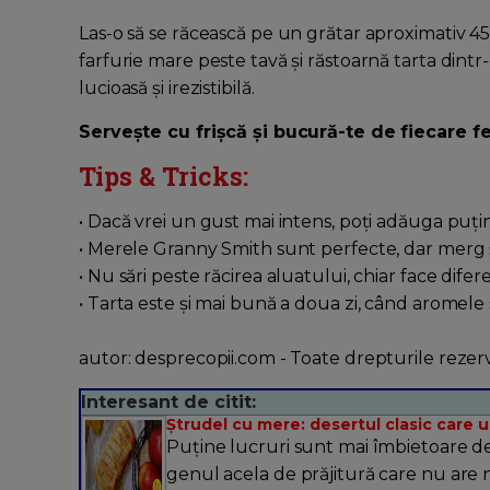
Las-o să se răcească pe un grătar aproximativ 
farfurie mare peste tavă și răstoarnă tarta dintr
lucioasă și irezistibilă.
Servește cu frișcă și bucură-te de fiecare fe
Tips & Tricks:
• Dacă vrei un gust mai intens, poți adăuga puți
• Merele Granny Smith sunt perfecte, dar merg ș
• Nu sări peste răcirea aluatului, chiar face difer
• Tarta este și mai bună a doua zi, când aromele
autor: desprecopii.com - Toate drepturile rezer
Interesant de citit:
Ștrudel cu mere: desertul clasic care 
Puține lucruri sunt mai îmbietoare d
genul acela de prăjitură care nu are ne