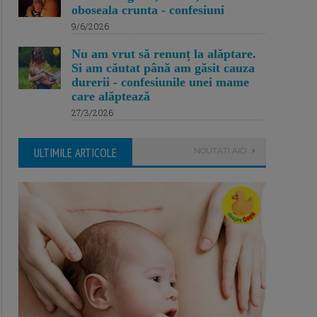
oboseala crunta - confesiuni
9/6/2026
Nu am vrut să renunț la alăptare.
Si am căutat până am găsit cauza
durerii - confesiunile unei mame
care alăptează
27/3/2026
ULTIMILE ARTICOLE
NOUTATI AICI