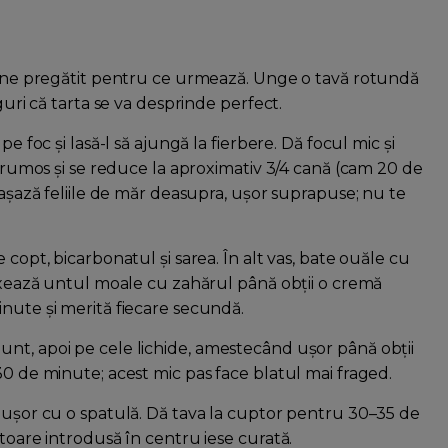
 bine pregătit pentru ce urmează. Unge o tavă rotundă
guri că tarta se va desprinde perfect.
e foc și lasă-l să ajungă la fierbere. Dă focul mic și
ă frumos și se reduce la aproximativ 3/4 cană (cam 20 de
 așază feliile de măr deasupra, ușor suprapuse; nu te
 copt, bicarbonatul și sarea. În alt vas, bate ouăle cu
mixează untul moale cu zahărul până obții o cremă
inute și merită fiecare secundă.
nt, apoi pe cele lichide, amestecând ușor până obții
30 de minute; acest mic pas face blatul mai fraged.
d ușor cu o spatulă. Dă tava la cuptor pentru 30–35 de
itoare introdusă în centru iese curată.