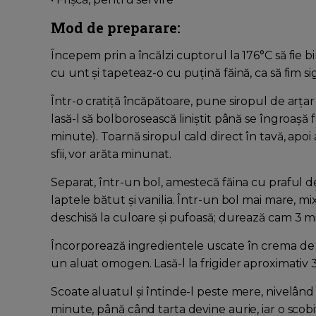
Mod de preparare:
Începem prin a încălzi cuptorul la 176°C să fie
cu unt și tapeteaz-o cu puțină făină, ca să fim si
Într-o cratiță încăpătoare, pune siropul de arțar p
lasă-l să bolborosească liniștit până se îngroaș
minute). Toarnă siropul cald direct în tavă, apoi
sfii, vor arăta minunat.
Separat, într-un bol, amestecă făina cu praful de
laptele bătut și vanilia. Într-un bol mai mare, 
deschisă la culoare și pufoasă; durează cam 3 m
Încorporează ingredientele uscate în crema de u
un aluat omogen. Lasă-l la frigider aproximativ 
Scoate aluatul și întinde-l peste mere, nivelân
minute, până când tarta devine aurie, iar o scob