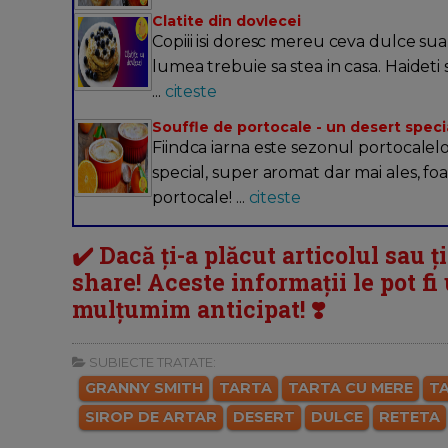
Clatite din dovlecei
Copiii isi doresc mereu ceva dulce su
lumea trebuie sa stea in casa. Haideti 
...
citeste
Souffle de portocale - un desert specia
Fiindca iarna este sezonul portocalelo
special, super aromat dar mai ales, fo
portocale! ...
citeste
✔️ Dacă ți-a plăcut articolul sau ț
share! Aceste informații le pot fi u
mulțumim anticipat! ❣️
SUBIECTE TRATATE:
GRANNY SMITH
TARTA
TARTA CU MERE
T
SIROP DE ARTAR
DESERT
DULCE
RETETA