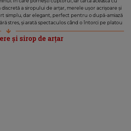
minut în care pornești cuptorul, iar tarta aceasta cu
discretă a siropului de arțar, merele ușor acrișoare și
rt simplu, dar elegant, perfect pentru o după-amiază
fără stres, și arată spectaculos când o întorci pe platou
re și sirop de arțar