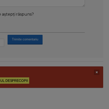
e aștepți răspuns?
UL DESPRECOPII