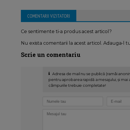
COMENTARII VIZITATORI
Ce sentimente ti-a produs acest articol?
Nu exista comentarii la acest articol. Adauga-l t
Scrie un comentariu
Adresa de mail nu se publică (ramâi anon
pentru aprobarea rapidă a mesajului, și mai al
câmpurile trebuie completate!