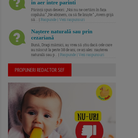
in aer intre parinti
Părinții spun deseori: „Noi nu ne certăm în fața
copilului.” „Ne abținem, ca să fie liniște.” „Avem grijă
să... |
Raspunde | Vezi raspunsuri
Naștere naturală sau prin
cezariană
Bună, Dragi mămici, aș vrea să știu dacă cele care
au născut la peste 38 de ani, ce ați ales: nașterea
naturală sau p... |
Raspunde | Vezi raspunsuri
PROPUNERI REDACTOR SEF