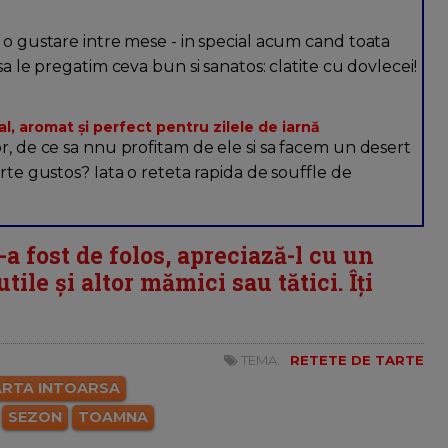
a o gustare intre mese - in special acum cand toata
sa le pregatim ceva bun si sanatos: clatite cu dovlecei!
l, aromat și perfect pentru zilele de iarnă
r, de ce sa nnu profitam de ele si sa facem un desert
arte gustos? Iata o reteta rapida de souffle de
i-a fost de folos, apreciază-l cu un
tile și altor mămici sau tătici. Îți
TEMA:
RETETE DE TARTE
ARTA INTOARSA
SEZON
TOAMNA