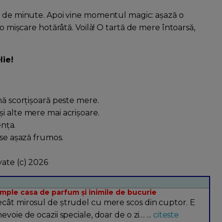
45 de minute. Apoi vine momentul magic: așază o
-o mișcare hotărâtă. Voilà! O tartă de mere întoarsă,
lie!
nă scorțișoară peste mere.
i alte mere mai acrișoare.
ența.
 se așază frumos.
vate (c) 2026
umple casa de parfum și inimile de bucurie
ecât mirosul de ștrudel cu mere scos din cuptor. E
voie de ocazii speciale, doar de o zi… ...
citeste