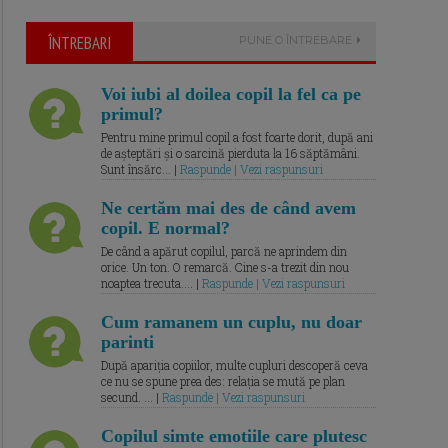
ÎNTREBARI
PUNE O ÎNTREBARE
Voi iubi al doilea copil la fel ca pe
primul?
Pentru mine primul copil a fost foarte dorit, după ani
de așteptări și o sarcină pierduta la 16 săptămâni.
Sunt însărc... |
Raspunde | Vezi raspunsuri
Ne certăm mai des de când avem
copil. E normal?
De când a apărut copilul, parcă ne aprindem din
orice. Un ton. O remarcă. Cine s-a trezit din nou
noaptea trecuta.... |
Raspunde | Vezi raspunsuri
Cum ramanem un cuplu, nu doar
parinti
După apariția copiilor, multe cupluri descoperă ceva
ce nu se spune prea des: relația se mută pe plan
secund. ... |
Raspunde | Vezi raspunsuri
Copilul simte emotiile care plutesc