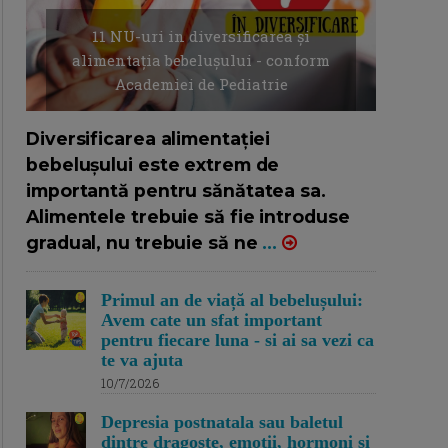
11 NU-uri in diversificarea și
alimentația bebelușului - conform
Academiei de Pediatrie
16/7/2026
AUTOR: EDITOR DC.
Diversificarea alimentației
bebelușului este extrem de
importantă pentru sănătatea sa.
Alimentele trebuie să fie introduse
gradual, nu trebuie să ne
...
Primul an de viață al bebelușului:
Avem cate un sfat important
pentru fiecare luna - si ai sa vezi ca
te va ajuta
10/7/2026
Depresia postnatala sau baletul
dintre dragoste, emotii, hormoni si