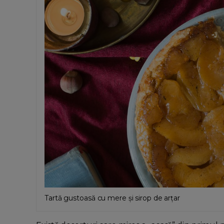
Tartă gustoasă cu mere și sirop de arțar