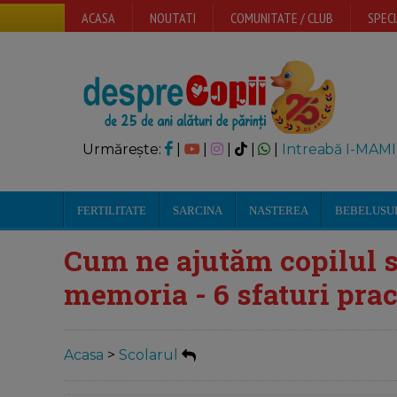
ACASA
NOUTATI
COMUNITATE / CLUB
SPECI
Urmărește:
|
|
|
|
|
Intreabă I-MAMI
FERTILITATE
SARCINA
NASTEREA
BEBELUSU
Cum ne ajutăm copilul s
memoria - 6 sfaturi prac
Acasa
>
Scolarul