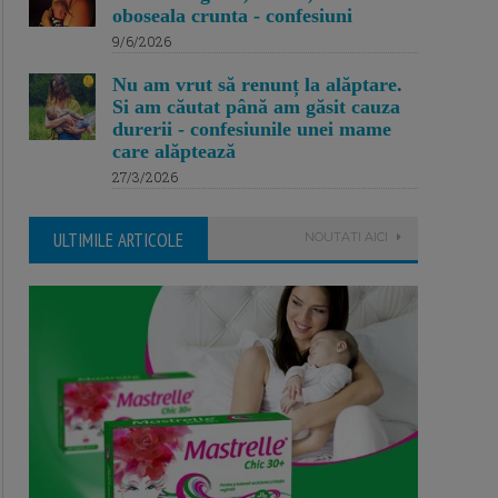
oboseala crunta - confesiuni
9/6/2026
Nu am vrut să renunț la alăptare.
Si am căutat până am găsit cauza
durerii - confesiunile unei mame
care alăptează
27/3/2026
ULTIMILE ARTICOLE
NOUTATI AICI