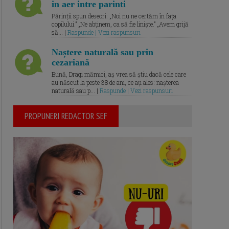
in aer intre parinti
Părinții spun deseori: „Noi nu ne certăm în fața
copilului.” „Ne abținem, ca să fie liniște.” „Avem grijă
să... |
Raspunde | Vezi raspunsuri
Naștere naturală sau prin
cezariană
Bună, Dragi mămici, aș vrea să știu dacă cele care
au născut la peste 38 de ani, ce ați ales: nașterea
naturală sau p... |
Raspunde | Vezi raspunsuri
PROPUNERI REDACTOR SEF