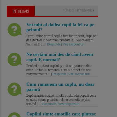
ÎNTREBARI
PUNE O ÎNTREBARE
Voi iubi al doilea copil la fel ca pe
primul?
Pentru mine primul copil a fost foarte dorit, după ani
de așteptări și o sarcină pierduta la 16 săptămâni.
Sunt însărc... |
Raspunde | Vezi raspunsuri
Ne certăm mai des de când avem
copil. E normal?
De când a apărut copilul, parcă ne aprindem din
orice. Un ton. O remarcă. Cine s-a trezit din nou
noaptea trecuta.... |
Raspunde | Vezi raspunsuri
Cum ramanem un cuplu, nu doar
parinti
După apariția copiilor, multe cupluri descoperă ceva
ce nu se spune prea des: relația se mută pe plan
secund. ... |
Raspunde | Vezi raspunsuri
Copilul simte emotiile care plutesc