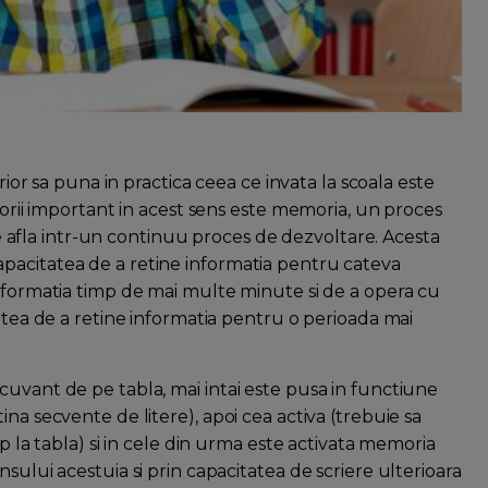
erior sa puna in practica ceea ce invata la scoala este
torii important in acest sens este memoria, un proces
 se afla intr-un continuu proces de dezvoltare. Acesta
pacitatea de a retine informatia pentru cateva
informatia timp de mai multe minute si de a opera cu
tatea de a retine informatia pentru o perioada mai
cuvant de pe tabla, mai intai este pusa in functiune
na secvente de litere), apoi cea activa (trebuie sa
mp la tabla) si in cele din urma este activata memoria
sului acestuia si prin capacitatea de scriere ulterioara