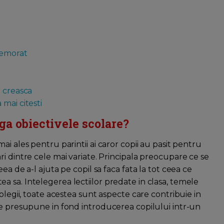
memorat
a creasca
mai citesti
ga obiectivele scolare?
i ales pentru parintii ai caror copii au pasit pentru
i dintre cele mai variate. Principala preocupare ce se
ea de a-l ajuta pe copil sa faca fata la tot ceea ce
 sa. Intelegerea lectiilor predate in clasa, temele
olegii, toate acestea sunt aspecte care contribuie in
le presupune in fond introducerea copilului intr-un