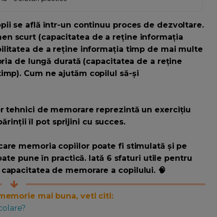
ii se află într-un continuu proces de dezvoltare.
n scurt (capacitatea de a reține informația
litatea de a reține informația timp de mai multe
oria de lungă durată (capacitatea de a reține
imp). Cum ne ajutăm copilul să-și
or tehnici de memorare reprezintă un exercițiu
ărinții îl pot sprijini cu succes.
are memoria copiilor poate fi stimulată și pe
ate pune în practică. Iată 6 sfaturi utile pentru
 capacitatea de memorare a copilului. 🧠
memorie mai buna, veti citi:
colare?