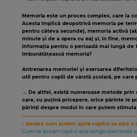
Memoria este un proces complex, care la cop
Acesta implică deopotrivă memoria pe terme
pentru câteva secunde), memoria activă (abi
minute și de a opera cu ea) și, în fine, mem
informația pentru o perioadă mai lungă de t
îmbunătățească memoria?
Antrenarea memoriei și exersarea diferitel
util pentru copiii de vârstă școlară, pe care p
→ De altfel, există numeroase metode prin c
care, cu puțină pricepere, orice părinte le po
părinți despre modul în care putem stimula
- despre cum putem ajuta copilul sa aiba o 
Cum ne ajutam copilul sa isi atinga obiectivele s