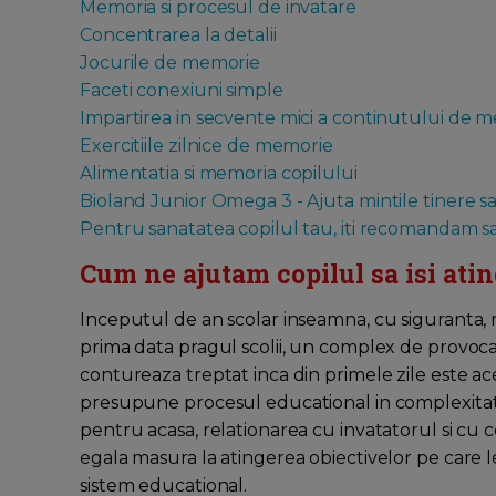
Memoria si procesul de invatare
Concentrarea la detalii
Jocurile de memorie
Faceti conexiuni simple
Impartirea in secvente mici a continutului de 
Exercitiile zilnice de memorie
Alimentatia si memoria copilului
Bioland Junior Omega 3 - Ajuta mintile tinere s
Pentru sanatatea copilul tau, iti recomandam sa 
Cum ne ajutam copilul sa isi atin
Inceputul de an scolar inseamna, cu siguranta, ma
prima data pragul scolii, un complex de provocar
contureaza treptat inca din primele zile este ace
presupune procesul educational in complexitatea
pentru acasa, relationarea cu invatatorul si cu c
egala masura la atingerea obiectivelor pe care 
sistem educational.