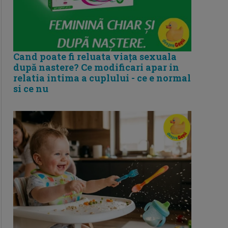
Cand poate fi reluata viața sexuala
după nastere? Ce modificari apar in
relatia intima a cuplului - ce e normal
si ce nu