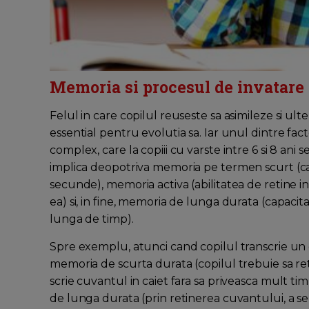
Memoria si procesul de invatare
Felul in care copilul reuseste sa asimileze si ult
essential pentru evolutia sa. Iar unul dintre fac
complex, care la copiii cu varste intre 6 si 8 ani
implica deopotriva memoria pe termen scurt (ca
secunde), memoria activa (abilitatea de retine 
ea) si, in fine, memoria de lunga durata (capaci
lunga de timp).
Spre exemplu, atunci cand copilul transcrie un 
memoria de scurta durata (copilul trebuie sa reti
scrie cuvantul in caiet fara sa priveasca mult ti
de lunga durata (prin retinerea cuvantului, a sen