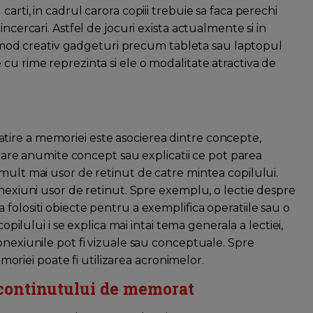
arti, in cadrul carora copiii trebuie sa faca perechi
ncercari. Astfel de jocuri exista actualmente si in
 in mod creativ gadgeturi precum tableta sau laptopul
cu rime reprezinta si ele o modalitate atractiva de
ire a memoriei este asocierea dintre concepte,
n care anumite concept sau explicatii ce pot parea
mult mai usor de retinut de catre mintea copilului.
onexiuni usor de retinut. Spre exemplu, o lectie despre
folositi obiecte pentru a exemplifica operatiile sau o
copilului i se explica mai intai tema generala a lectiei,
onexiunile pot fi vizuale sau conceptuale. Spre
iei poate fi utilizarea acronimelor.
 continutului de memorat