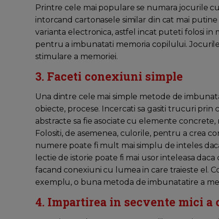
Printre cele mai populare se numara jocurile cu c
intorcand cartonasele similar din cat mai putine i
varianta electronica, astfel incat puteti folosi
pentru a imbunatati memoria copilului. Jocurile 
stimulare a memoriei.
3. Faceti conexiuni simple
Una dintre cele mai simple metode de imbunatat
obiecte, procese. Incercati sa gasiti trucuri pri
abstracte sa fie asociate cu elemente concrete, 
Folositi, de asemenea, culorile, pentru a crea c
numere poate fi mult mai simplu de inteles daca 
lectie de istorie poate fi mai usor inteleasa daca 
facand conexiuni cu lumea in care traieste el. C
exemplu, o buna metoda de imbunatatire a memor
4. Impartirea in secvente mici a