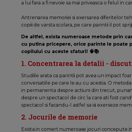
a lui fara a fi nevoie sa mai priveasca o felul in c
Antrenarea memoriei si exersarea diferitelor te
copiii de varsta scolara, pe care parintii il pot spri
De altfel, exista numeroase metode prin car
cu putina pricepere, orice parinte le poate
copilului cu aceste sfaturi! 🧠📚
1. Concentrarea la detalii - discut
Studiile arata ca parintii pot avea un impact foa
conversatiile pe care le au cu acestia. O metod
in permanenta despre actiuni din trecut, punan
despre un spectacol de circ la care ati fost cand
spectacol si facandu-l astfel sa isi exerseze mem
2. Jocurile de memorie
Exista in comert numeroase jocuri concepute in