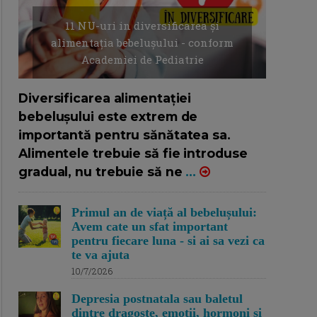
11 NU-uri in diversificarea și
alimentația bebelușului - conform
Academiei de Pediatrie
16/7/2026
AUTOR: EDITOR DC.
Diversificarea alimentației
bebelușului este extrem de
importantă pentru sănătatea sa.
Alimentele trebuie să fie introduse
gradual, nu trebuie să ne
...
Primul an de viață al bebelușului:
Avem cate un sfat important
pentru fiecare luna - si ai sa vezi ca
te va ajuta
10/7/2026
Depresia postnatala sau baletul
dintre dragoste, emotii, hormoni si