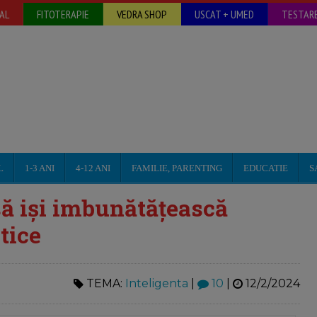
AL
FITOTERAPIE
VEDRA SHOP
USCAT + UMED
TESTARE
L
1-3 ANI
4-12 ANI
FAMILIE, PARENTING
EDUCATIE
S
ă iși imbunătățească
tice
TEMA:
Inteligenta
|
10
|
12/2/2024