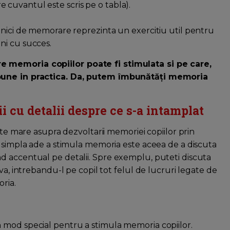
are cuvantul este scris pe o tabla).
hnici de memorare reprezinta un exercitiu util pentru
jini cu succes.
e memoria copiilor poate fi stimulata si pe care,
 pune in practica. Da, putem îmbunătăți memoria
ii cu detalii despre ce s-a intamplat
rte mare asupra dezvoltarii memoriei copiilor prin
a simpla ade a stimula memoria este aceea de a discuta
d accentual pe detalii. Spre exemplu, puteti discuta
va, intrebandu-l pe copil tot felul de lucruri legate de
oria.
 mod special pentru a stimula memoria copiilor.