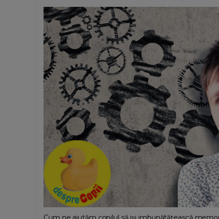
Cum ne ajutăm copilul să iși imbunătățească memoria