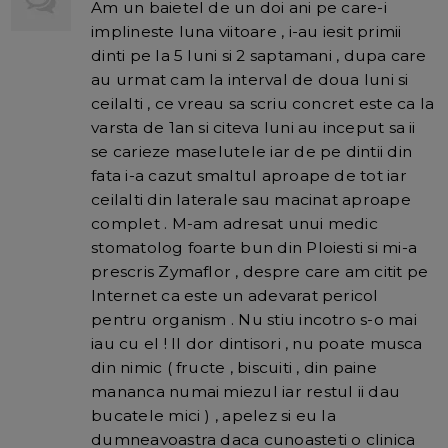
Am un baietel de un doi ani pe care-i
implineste luna viitoare , i-au iesit primii
dinti pe la 5 luni si 2 saptamani , dupa care
au urmat cam la interval de doua luni si
ceilalti , ce vreau sa scriu concret este ca la
varsta de 1an si citeva luni au inceput sa ii
se carieze maselutele iar de pe dintii din
fata i-a cazut smaltul aproape de tot iar
ceilalti din laterale sau macinat aproape
complet . M-am adresat unui medic
stomatolog foarte bun din Ploiesti si mi-a
prescris Zymaflor , despre care am citit pe
Internet ca este un adevarat pericol
pentru organism . Nu stiu incotro s-o mai
iau cu el ! Il dor dintisori , nu poate musca
din nimic ( fructe , biscuiti , din paine
mananca numai miezul iar restul ii dau
bucatele mici ) , apelez si eu la
dumneavoastra daca cunoasteti o clinica