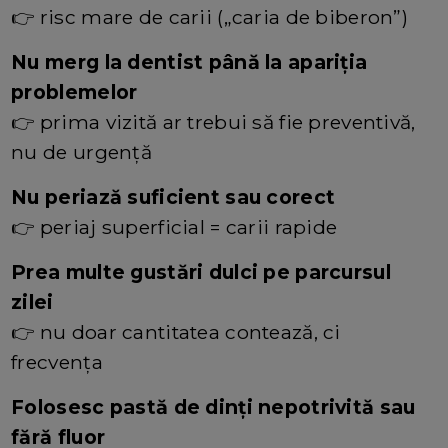
👉 risc mare de carii („caria de biberon”)
Nu merg la dentist până la apariția
problemelor
👉 prima vizită ar trebui să fie preventivă,
nu de urgență
Nu periază suficient sau corect
👉 periaj superficial = carii rapide
Prea multe gustări dulci pe parcursul
zilei
👉 nu doar cantitatea contează, ci
frecvența
Folosesc pastă de dinți nepotrivită sau
fără fluor