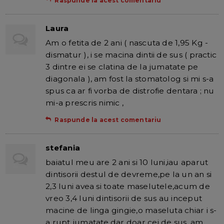
Raspunde la acest comentariu
Laura
Am o fetita de 2 ani ( nascuta de 1,95 Kg -
dismatur ), i se macina dintii de sus ( practic
3 dintre ei se clatina de la jumatate pe
diagonala ), am fost la stomatolog si mi s-a
spus ca ar fi vorba de distrofie dentara ; nu
mi-a prescris nimic ,
Raspunde la acest comentariu
stefania
baiatul meu are 2 ani si 10 luni,iau aparut
dintisorii destul de devreme,pe la un an si
2,3 luni avea si toate maselutele,acum de
vreo 3,4 luni dintisorii de sus au inceput
macine de linga gingie,o maseluta chiar i s-
a rupt jumatate,dar doar cei de sus, am