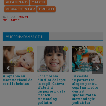
VITAMINA D
CALCIU
PERIAJ DENTAR
GRESELI
TEMA:
DINTI
DE LAPTE
VA RECOMANDAM SA CITITI...
Schimbarea
Alaptarea nu
De ce este
dintilor de lapte
mareste riscul de
important sa
la copii. Cateva
carii la bebelus
alegem pentru
sfaturi si
copil un medic
raspunsuri de la
dentist
medicul
specializat in
stomatolog
stomatologie
pediatru
pediatrica