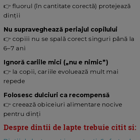
👉 fluorul (în cantitate corectă) protejează
dinții
Nu supraveghează periajul copilului
👉 copiii nu se spală corect singuri până la
6–7 ani
Ignoră cariile mici („nu e nimic”)
👉 la copii, cariile evoluează mult mai
repede
Folosesc dulciuri ca recompensă
👉 creează obiceiuri alimentare nocive
pentru dinți
Despre dintii de lapte trebuie citit si: