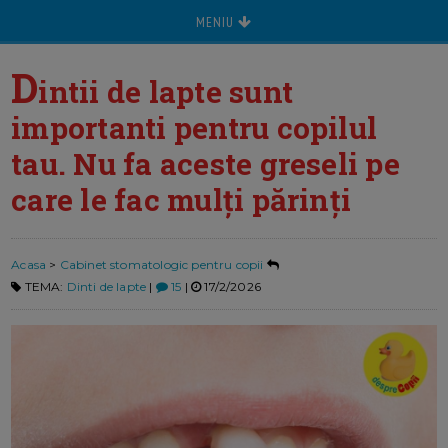
MENIU
D
intii de lapte sunt
importanti pentru copilul
tau. Nu fa aceste greseli pe
care le fac mulți părinți
Acasa
>
Cabinet stomatologic pentru copii
TEMA:
Dinti de lapte
|
15
|
17/2/2026