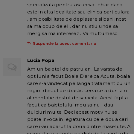
specializata pentru asa ceva , chiar daca
este in alta localitate sau clinica particulara
, am posibilitate de deplasare si bani incat
sa ma ocup de el , dar nu stiu unde sa
merg sa ma interesez . Va multumesc !
Raspunde la acest comentariu
Lucia Popa
Am un baietel de patru ani. La varsta de
opt luni a facut Boala Diareica Acuta, boala
care s-a vindecat pe langa tratament cu un
regim destul de drastic ceea ce a dus la o
alimentatie destul de saracita. Acest fapt a
facut ca baietelului meu sa nu-i dau
dulciuri multe. Deci acest motiv nu se
poate invoca in legatura cu cele doua carii
care i-au aparut la doua dintre maselute. A
inceput sa se spele pe dinti de la varsta de