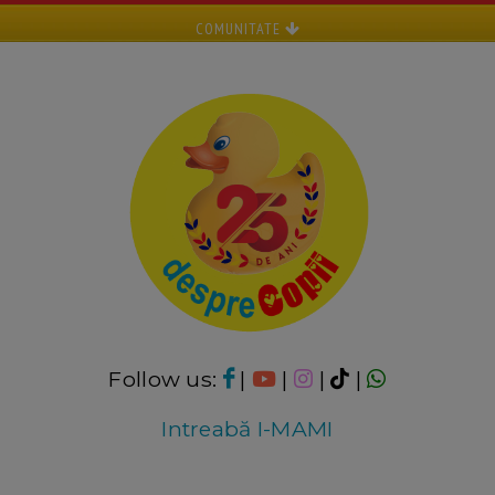
COMUNITATE
Follow us:
|
|
|
|
Intreabă I-MAMI