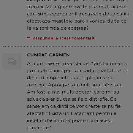
trei ani. Ma ingrijoreaza foarte mult aceste
carii si intrebarea ar fi daca cele doua carii ii
afecteaza maselele care ii vor iesi dupa ce
le va schimba pe acestea?
Raspunde la acest comentariu
CUMPAT CARMEN
Am un baietel in varsta de 2 ani. La un an si
jumatate a inceput sa-i cada smaltul de pe
dinti. In timp dintii s-au rupt sau s-au
macinat. Aproape toti dintii sunt afectati.
Am fost la mai multi doctori care mi-au
spus ca s-ar putea sa fie o distrofie. Ce
sanse am ca dintii ce vor creste sa nu fie
afectati? Exista un tratament pentru a
incetini daca nu se poate trata acest
fenomen?