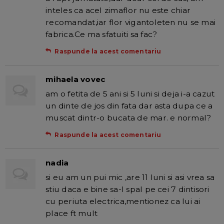
inteles ca acel zimaflor nu este chiar
recomandat,iar flor vigantoleten nu se mai
fabrica.Ce ma sfatuiti sa fac?
Raspunde la acest comentariu
mihaela vovec
am o fetita de 5 ani si 5 luni si deja i-a cazut
un dinte de jos din fata dar asta dupa ce a
muscat dintr-o bucata de mar. e normal?
Raspunde la acest comentariu
nadia
si eu am un pui mic ,are 11 luni si asi vrea sa
stiu daca e bine sa-l spal pe cei 7 dintisori
cu periuta electrica,mentionez ca lui ai
place ft mult