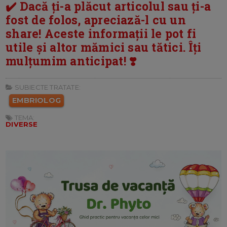
✔️ Dacă ți-a plăcut articolul sau ți-a
fost de folos, apreciază-l cu un
share! Aceste informații le pot fi
utile și altor mămici sau tătici. Îți
mulțumim anticipat! ❣️
SUBIECTE TRATATE:
EMBRIOLOG
TEMA:
DIVERSE