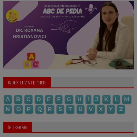
INDEX CUVINTE CHEIE
A
B
C
D
E
F
G
H
I
J
K
L
M
N
O
P
Q
R
S
T
U
V
X
Y
Z
ÎNTREBARI