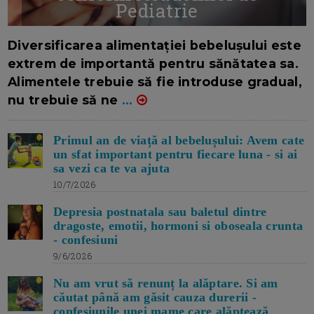
Pediatrie
16/7/2026
AUTOR: EDITOR DC.
Diversificarea alimentației bebelușului este
extrem de importantă pentru sănătatea sa.
Alimentele trebuie să fie introduse gradual,
nu trebuie să ne
...
Primul an de viață al bebelușului: Avem cate
un sfat important pentru fiecare luna - si ai
sa vezi ca te va ajuta
10/7/2026
Depresia postnatala sau baletul dintre
dragoste, emotii, hormoni si oboseala crunta
- confesiuni
9/6/2026
Nu am vrut să renunț la alăptare. Si am
căutat până am găsit cauza durerii -
confesiunile unei mame care alăptează