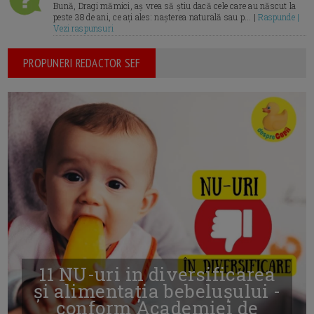
Bună, Dragi mămici, aș vrea să știu dacă cele care au născut la
peste 38 de ani, ce ați ales: nașterea naturală sau p... |
Raspunde |
Vezi raspunsuri
PROPUNERI REDACTOR SEF
11 NU-uri in diversificarea
și alimentația bebelușului -
conform Academiei de