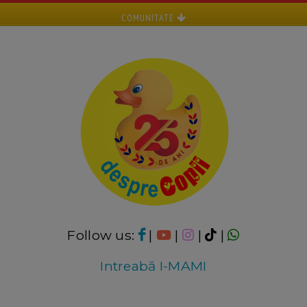
COMUNITATE
Follow us:
|
|
|
|
Intreabă I-MAMI