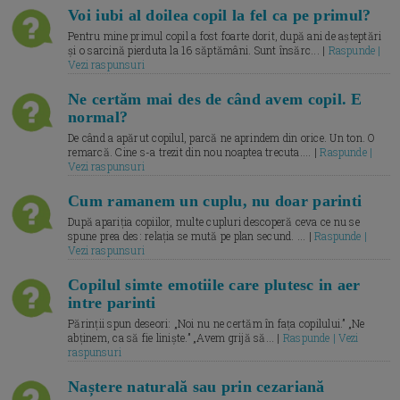
Voi iubi al doilea copil la fel ca pe primul?
Pentru mine primul copil a fost foarte dorit, după ani de așteptări
și o sarcină pierduta la 16 săptămâni. Sunt însărc... |
Raspunde |
Vezi raspunsuri
Ne certăm mai des de când avem copil. E
normal?
De când a apărut copilul, parcă ne aprindem din orice. Un ton. O
remarcă. Cine s-a trezit din nou noaptea trecuta.... |
Raspunde |
Vezi raspunsuri
Cum ramanem un cuplu, nu doar parinti
După apariția copiilor, multe cupluri descoperă ceva ce nu se
spune prea des: relația se mută pe plan secund. ... |
Raspunde |
Vezi raspunsuri
Copilul simte emotiile care plutesc in aer
intre parinti
Părinții spun deseori: „Noi nu ne certăm în fața copilului.” „Ne
abținem, ca să fie liniște.” „Avem grijă să... |
Raspunde | Vezi
raspunsuri
Naștere naturală sau prin cezariană