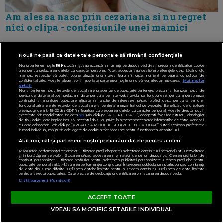
Am ales sa nasc prin cezariana si nu regret
nici o clipa - confesiunile unei mamici
Nouă ne pasă ca datele tale personale să rămână confidențiale
Noi și partenerii noștri
589
stocăm și/sau accesăm informații pe dispozitivul dvs., precum identificatorii cookie
unici pentru prelucrarea datelor cu caracter personal. Puteți accepta sau gestiona preferințele dvs. făcând clic
mai jos, respectiv vă puteți opune utilizării unui interes legitim în orice moment pe pagina cu politica de
confidențialitate. Aceste alegeri vor fi raportate partenerilor noștri și nu vă vor afecta navigarea.
Mai multe
detalii
Noi si partenerii nostri (retelele de socializare si agentiile de publicitate partenere, precum si furnizorii nostri de
servicii de date analitice) prelucram date pentru a permite website-ului sa functioneze, pentru a personaliza
continutul si anunturile publicitare afisate in functie de interesele si/sau profilul dvs., pentru a va oferi
functionalitati aferente retelelor de socializare si pentru a analiza traficul pe website. Beneficiati de drepturile
prevazute de art. 15-22 din GDPR in legatura cu prelucrarea datelor cu caracter personal. Aceste drepturi pot fi
exercitate prin modalitatea indicata
aici
. Prin click pe “ACCEPT TOATE”, acceptati folosirea tuturor Tehnologiilor
de tip Cookie, care implica inclusiv acceptul dvs. cu privire la stocarea/accesarea informatiilor de catre Vendor-ii
cu care colaboram. Prin click pe “VREAU SA MODIFIC SETARILE INDIVIDUAL” puteti schimba preferintele
in mod individual, mai putin cele legate de cookie strict necesare pentru functionarea website-ului.
Atât noi, cât și partenerii noștri prelucrăm datele pentru a oferi:
Măsurarea performanței reclamelor. Utilizarea profilurilor pentru selectarea conținutului personalizat. Dezvoltarea
și îmbunătățirea serviciilor. Stocarea și/sau accesarea informațiilor de pe un dispozitiv. Crearea profilurilor de
conținut personalizat. Utilizarea profilurilor pentru selectarea publicității personalizate. Crearea profilurilor pentru
publicitate personalizată. Măsurarea performanței conținutului. Înțelegerea publicului prin statistici sau combinații
de date din surse diferite. Utilizarea datelor limitate pentru a selecta conținutul. Utilizarea de date limitate
pentru a selecta publicitatea. Date precise de geolocație și identificarea prin scanarea dispozitivului.
Listă parteneri (furnizori)
ACCEPT TOATE
VREAU SA MODIFIC SETARILE INDIVIDUAL