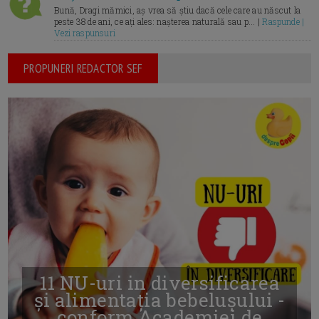
Bună, Dragi mămici, aș vrea să știu dacă cele care au născut la
peste 38 de ani, ce ați ales: nașterea naturală sau p... |
Raspunde |
Vezi raspunsuri
PROPUNERI REDACTOR SEF
11 NU-uri in diversificarea
și alimentația bebelușului -
conform Academiei de