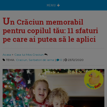
MENIU
U
n Crăciun memorabil
pentru copilul tău: 11 sfaturi
pe care ai putea să le aplici
Acasa
>
Casa lui Mos Craciun
TEMA:
Craciun, Sarbatori de iarna
|
0
|
23/12/2020