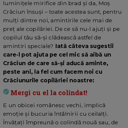
luminițele mirifice din brad și da, Moș
Crăciun însuși – toate acestea sunt, pentru
mulți dintre noi, amintirile cele mai de
preț ale copilăriei. De ce să nu-l ajuți și pe
copilul tău să-și clădească astfel de
amintiri speciale?
Iată câteva sugestii
care-l pot ajuta pe cel mic să aibă un
Crăciun de care să-și aducă aminte,
peste ani, la fel cum facem noi cu
Crăciunurile copilăriei noastre:
Mergi cu el la colindat!
E un obicei românesc vechi, implică
emoție și bucuria întâlnirii cu ceilalți.
Învățați împreună o colindă nouă sau, de