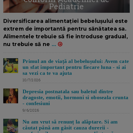
Pediatrie
16/7/2026
AUTOR: EDITOR DC.
Diversificarea alimentației bebelușului este
extrem de importantă pentru sănătatea sa.
Alimentele trebuie să fie introduse gradual,
nu trebuie să ne
...
Primul an de viață al bebelușului: Avem cate
un sfat important pentru fiecare luna - si ai
sa vezi ca te va ajuta
10/7/2026
Depresia postnatala sau baletul dintre
dragoste, emotii, hormoni si oboseala crunta
- confesiuni
9/6/2026
Nu am vrut să renunț la alăptare. Si am
căutat până am găsit cauza durerii -