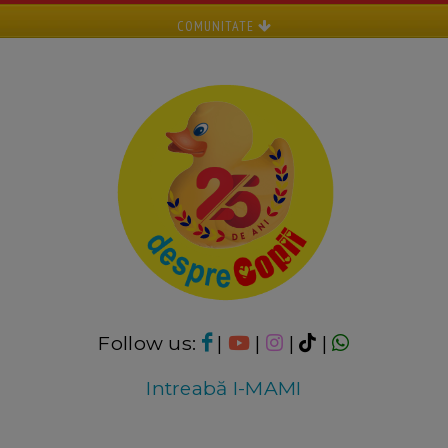
COMUNITATE
Follow us:
|
|
|
|
Intreabă I-MAMI