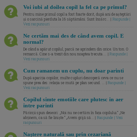
Voi iubi al doilea copil la fel ca pe primul?
Pentru mine primul copil a fost foarte dorit, după ani de așteptări
și o sarcină pierduta la 16 săptămâni. Sunt însărc... |
Raspunde |
Vezi raspunsuri
Ne certăm mai des de când avem copil. E
normal?
De când a apărut copilul, parcă ne aprindem din orice. Un ton. O
remarcă. Cine s-a trezit din nou noaptea trecuta.... |
Raspunde |
Vezi raspunsuri
Cum ramanem un cuplu, nu doar parinti
După apariția copiilor, multe cupluri descoperă ceva ce nu se
spune prea des: relația se mută pe plan secund. ... |
Raspunde |
Vezi raspunsuri
Copilul simte emotiile care plutesc in aer
intre parinti
Părinții spun deseori: „Noi nu ne certăm în fața copilului.” „Ne
abținem, ca să fie liniște.” „Avem grijă să... |
Raspunde | Vezi
raspunsuri
Naștere naturală sau prin cezariană