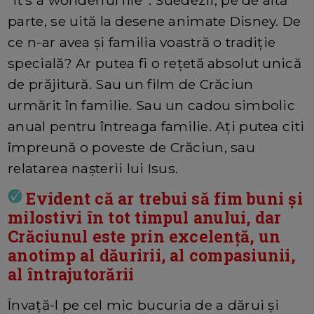
”It’s a wonderful life”. Suedezii, pe de altă
parte, se uită la desene animate Disney. De
ce n-ar avea și familia voastră o tradiție
specială? Ar putea fi o rețetă absolut unică
de prăjitură. Sau un film de Crăciun
urmărit în familie. Sau un cadou simbolic
anual pentru întreaga familie. Ați putea citi
împreună o poveste de Crăciun, sau
relatarea nașterii lui Isus.
Evident că ar trebui să fim buni și
milostivi în tot timpul anului, dar
Crăciunul este prin excelență, un
anotimp al dăuririi, al compasiunii,
al întrajutorării
Învață-l pe cel mic bucuria de a dărui și