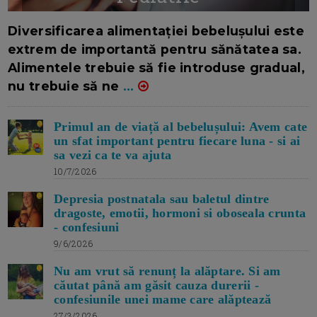
16/7/2026
AUTOR: EDITOR DC.
Diversificarea alimentației bebelușului este
extrem de importantă pentru sănătatea sa.
Alimentele trebuie să fie introduse gradual,
nu trebuie să ne
...
Primul an de viață al bebelușului: Avem cate
un sfat important pentru fiecare luna - si ai
sa vezi ca te va ajuta
10/7/2026
Depresia postnatala sau baletul dintre
dragoste, emotii, hormoni si oboseala crunta
- confesiuni
9/6/2026
Nu am vrut să renunț la alăptare. Si am
căutat până am găsit cauza durerii -
confesiunile unei mame care alăptează
27/3/2026