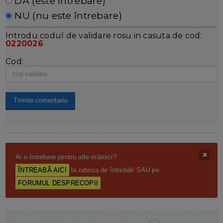
DA (este întrebare)
NU (nu este întrebare)
Introdu codul de validare rosu in casuta de cod:
0220026
Cod:
Ai o întrebare pentru alte mămici?
ÎNTREABĂ AICI
la rubrica de întrebări SAU pe
FORUMUL DESPRECOPII