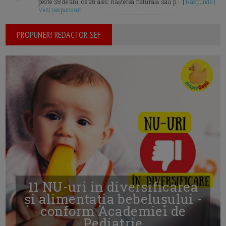
peste 38 de ani, ce ați ales: nașterea naturală sau p... |
Raspunde |
Vezi raspunsuri
PROPUNERI REDACTOR SEF
11 NU-uri in diversificarea
și alimentația bebelușului -
conform Academiei de
Pediatrie