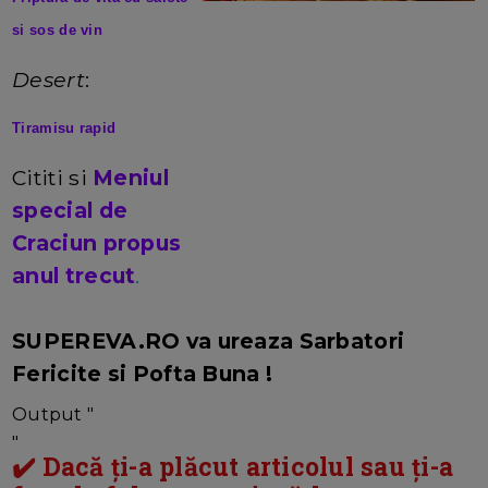
si sos de vin
Desert
:
Tiramisu rapid
Cititi si
Meniul
special de
Craciun propus
anul trecut
.
SUPEREVA.RO va ureaza Sarbatori
Fericite si Pofta Buna !
Output "
"
✔️ Dacă ți-a plăcut articolul sau ți-a