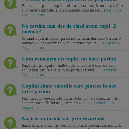
Pentru mine primul copil a fost foarte dorit, după ani de așteptări
și o sarcină pierduta la 16 săptămâni. Sunt însărc... |
Raspunde |
Vezi raspunsuri
Ne certăm mai des de când avem copil. E
normal?
De când a apărut copilul, parcă ne aprindem din orice. Un ton. O
remarcă. Cine s-a trezit din nou noaptea trecuta.... |
Raspunde |
Vezi raspunsuri
Cum ramanem un cuplu, nu doar parinti
După apariția copiilor, multe cupluri descoperă ceva ce nu se
spune prea des: relația se mută pe plan secund. ... |
Raspunde |
Vezi raspunsuri
Copilul simte emotiile care plutesc in aer
intre parinti
Părinții spun deseori: „Noi nu ne certăm în fața copilului.” „Ne
abținem, ca să fie liniște.” „Avem grijă să... |
Raspunde | Vezi
raspunsuri
Naștere naturală sau prin cezariană
Bună, Dragi mămici, aș vrea să știu dacă cele care au născut la