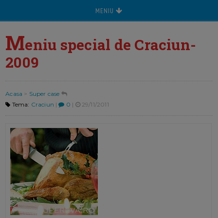
MENIU
M
eniu special de Craciun-
2009
Acasa
>
Super case
Tema:
Craciun
|
0
|
29/11/2011