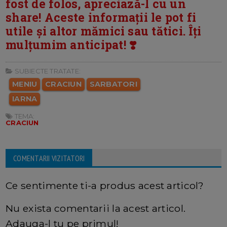
fost de folos, apreciază-l cu un
share! Aceste informații le pot fi
utile și altor mămici sau tătici. Îți
mulțumim anticipat! ❣️
SUBIECTE TRATATE:
MENIU
CRACIUN
SARBATORI
IARNA
TEMA:
CRACIUN
COMENTARII VIZITATORI
Ce sentimente ti-a produs acest articol?
Nu exista comentarii la acest articol.
Adauga-l tu pe primul!