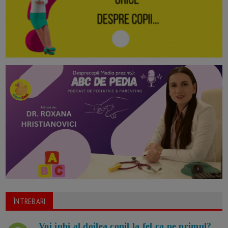
ÎNTREBARI
Voi iubi al doilea copil la fel ca pe primul?