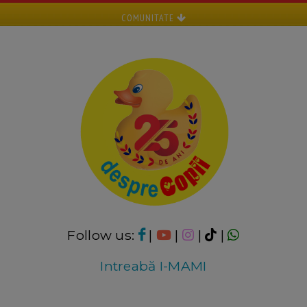
COMUNITATE
Follow us:
|
|
|
|
Intreabă I-MAMI