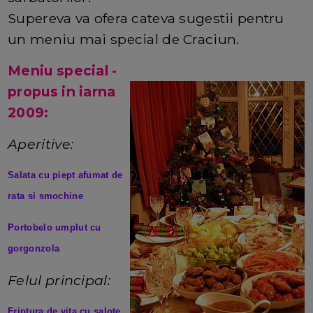
Supereva va ofera cateva sugestii pentru
un meniu mai special de Craciun.
Meniu special -
propus in iarna
2009:
Aperitive:
Salata cu piept afumat de
rata si smochine
Portobelo umplut cu
gorgonzola
Felul principal:
Friptura de vita cu salote