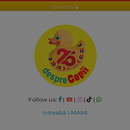
COMUNITATE
Follow us:
|
|
|
|
Intreabă I-MAMI