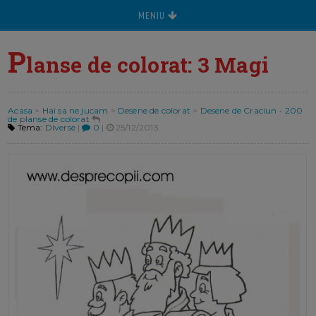
MENIU
P
lanse de colorat: 3 Magi
Acasa
>
Hai sa ne jucam
>
Desene de colorat
>
Desene de Craciun - 200
de planse de colorat
Tema:
Diverse
|
0
|
25/12/2013