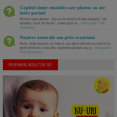
Copilul simte emotiile care plutesc in aer
intre parinti
Părinții spun deseori: „Noi nu ne certăm în fața copilului.” „Ne
abținem, ca să fie liniște.” „Avem grijă să... |
Raspunde | Vezi
raspunsuri
Naștere naturală sau prin cezariană
Bună, Dragi mămici, aș vrea să știu dacă cele care au născut la
peste 38 de ani, ce ați ales: nașterea naturală sau p... |
Raspunde |
Vezi raspunsuri
PROPUNERI REDACTOR SEF