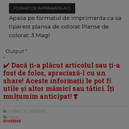
FORMAT DE IMPRIMANTA AICI
Apasa pe formatul de imprimanta ca sa
tiparest plansa de colorat Planse de
colorat: 3 Magi
Output "
"
✔️ Dacă ți-a plăcut articolul sau ți-a
fost de folos, apreciază-l cu un
share! Aceste informații le pot fi
utile și altor mămici sau tătici. Îți
mulțumim anticipat! ❣️
SUBIECTE TRATATE:
TEMA:
DIVERSE