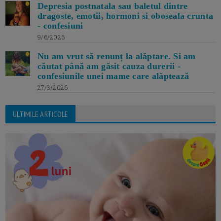
Depresia postnatala sau baletul dintre
dragoste, emotii, hormoni si oboseala crunta
- confesiuni
9/6/2026
Nu am vrut să renunț la alăptare. Si am
căutat până am găsit cauza durerii -
confesiunile unei mame care alăptează
27/3/2026
ULTIMILE ARTICOLE