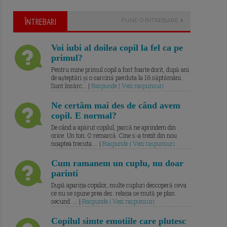
ÎNTREBARI
PUNE O ÎNTREBARE
Voi iubi al doilea copil la fel ca pe
primul?
Pentru mine primul copil a fost foarte dorit, după ani
de așteptări și o sarcină pierduta la 16 săptămâni.
Sunt însărc... |
Raspunde | Vezi raspunsuri
Ne certăm mai des de când avem
copil. E normal?
De când a apărut copilul, parcă ne aprindem din
orice. Un ton. O remarcă. Cine s-a trezit din nou
noaptea trecuta.... |
Raspunde | Vezi raspunsuri
Cum ramanem un cuplu, nu doar
parinti
După apariția copiilor, multe cupluri descoperă ceva
ce nu se spune prea des: relația se mută pe plan
secund. ... |
Raspunde | Vezi raspunsuri
Copilul simte emotiile care plutesc