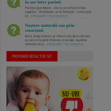
in aer intre parinti
Părinții spun deseori: „Noi nu ne certăm în fața
copilului.” „Ne abținem, ca să fie liniște.” „Avem grijă
să... |
Raspunde | Vezi raspunsuri
Naștere naturală sau prin
cezariană
Bună, Dragi mămici, aș vrea să știu dacă cele care
au născut la peste 38 de ani, ce ați ales: nașterea
naturală sau p... |
Raspunde | Vezi raspunsuri
PROPUNERI REDACTOR SEF