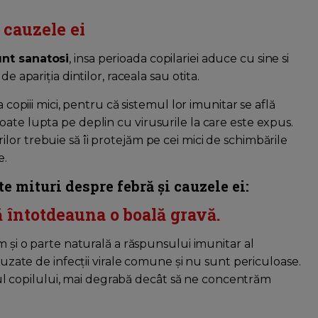
l
 cauzele ei
unt sanatosi
, insa perioada copilariei aduce cu sine si
de apariţia dintilor, raceala sau otita.
 copiii mici, pentru că sistemul lor imunitar se află
ate lupta pe deplin cu virusurile la care este expus.
or trebuie să îi protejăm pe cei mici de schimbările
e.
e mituri despre febră și cauzele ei:
că întotdeauna o boală gravă.
m și o parte naturală a răspunsului imunitar al
cauzate de infecții virale comune și nu sunt periculoase.
 copilului, mai degrabă decât să ne concentrăm