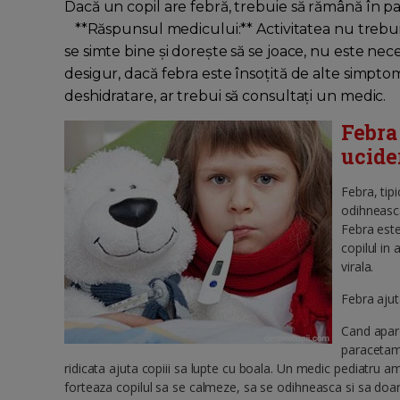
Dacă un copil are febră, trebuie să rămână în pa
**Răspunsul medicului:** Activitatea nu trebuie
se simte bine și dorește să se joace, nu este nece
desigur, dacă febra este însoțită de alte simptome
deshidratare, ar trebui să consultați un medic.
Febra
ucide
Febra, tip
odihneasca
Febra este
copilul in
virala.
Febra ajut
Cand apare
paracetamo
ridicata ajuta copiii sa lupte cu boala. Un medic pediatru ame
forteaza copilul sa se calmeze, sa se odihneasca si sa do