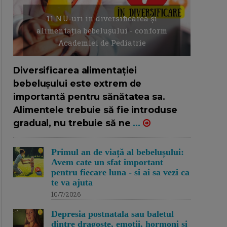
11 NU-uri in diversificarea și
alimentația bebelușului - conform
Academiei de Pediatrie
16/7/2026
AUTOR: EDITOR DC.
Diversificarea alimentației
bebelușului este extrem de
importantă pentru sănătatea sa.
Alimentele trebuie să fie introduse
gradual, nu trebuie să ne
...
Primul an de viață al bebelușului:
Avem cate un sfat important
pentru fiecare luna - si ai sa vezi ca
te va ajuta
10/7/2026
Depresia postnatala sau baletul
dintre dragoste, emotii, hormoni si