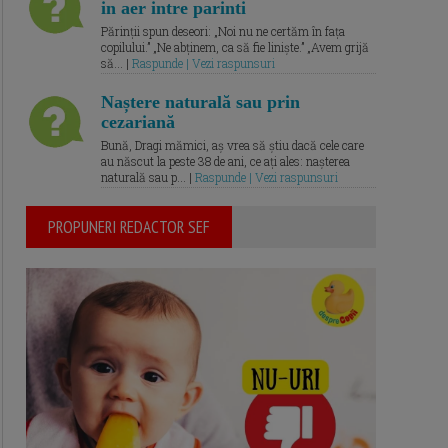
in aer intre parinti
Părinții spun deseori: „Noi nu ne certăm în fața
copilului.” „Ne abținem, ca să fie liniște.” „Avem grijă
să... |
Raspunde | Vezi raspunsuri
Naștere naturală sau prin
cezariană
Bună, Dragi mămici, aș vrea să știu dacă cele care
au născut la peste 38 de ani, ce ați ales: nașterea
naturală sau p... |
Raspunde | Vezi raspunsuri
PROPUNERI REDACTOR SEF