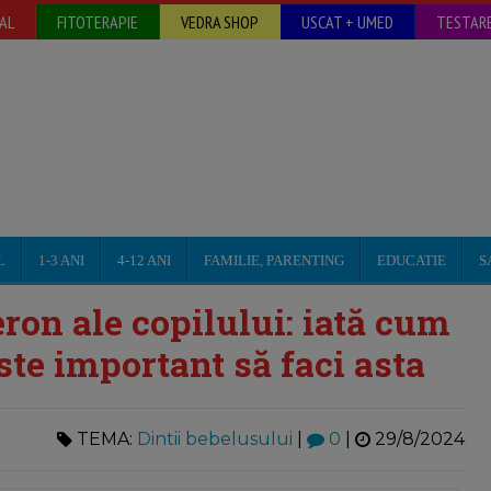
AL
FITOTERAPIE
VEDRA SHOP
USCAT + UMED
TESTARE
L
1-3 ANI
4-12 ANI
FAMILIE, PARENTING
EDUCATIE
S
eron ale copilului: iată cum
este important să faci asta
TEMA:
Dintii bebelusului
|
0
|
29/8/2024