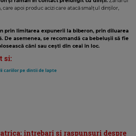
n și rămân în contact prelungit cu dinții.
Zahărul
, care apoi produc acizi care atacă smalțul dinților,
 prin limitarea expunerii la biberon, prin diluarea
ată. De asemenea, se recomandă ca bebelușii să fie
olosească căni sau cești din ceai în loc.
 si:
 cariilor pe dintii de lapte
trica: intrebari si raspunsuri despre