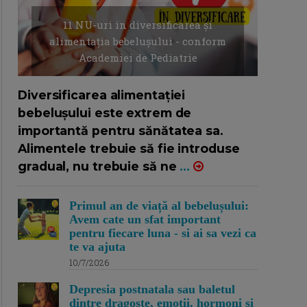
11 NU-uri in diversificarea și
alimentația bebelușului - conform
Academiei de Pediatrie
16/7/2026
AUTOR: EDITOR DC.
Diversificarea alimentației
bebelușului este extrem de
importantă pentru sănătatea sa.
Alimentele trebuie să fie introduse
gradual, nu trebuie să ne
...
Primul an de viață al bebelușului:
Avem cate un sfat important
pentru fiecare luna - si ai sa vezi ca
te va ajuta
10/7/2026
Depresia postnatala sau baletul
dintre dragoste, emotii, hormoni si