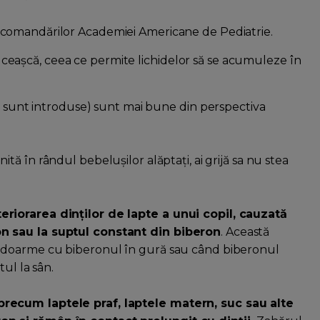
comandărilor Academiei Americane de Pediatrie.
 în ceașcă, ceea ce permite lichidelor să se acumuleze în
d sunt introduse) sunt mai bune din perspectiva
ită în rândul bebelușilor alăptați, ai grijă sa nu stea
riorarea dinților de lapte a unui copil, cauzată
n sau la suptul constant din biberon
. Această
adoarme cu biberonul în gură sau când biberonul
ul la sân.
recum laptele praf, laptele matern, suc sau alte