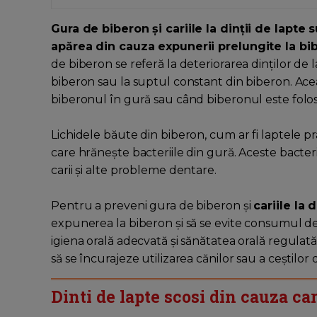
Gura de biberon și cariile la dinții de lapt
apărea din cauza expunerii prelungite la bi
de biberon se referă la deteriorarea dinților de
biberon sau la suptul constant din biberon. Ac
biberonul în gură sau când biberonul este folos
Lichidele băute din biberon, cum ar fi laptele pr
care hrănește bacteriile din gură. Aceste bacter
carii și alte probleme dentare.
Pentru a preveni gura de biberon și
cariile la 
expunerea la biberon și să se evite consumul d
igiena orală adecvată și sănătatea orală regulată
să se încurajeze utilizarea cănilor sau a ceștilor d
Dinti de lapte scosi din cauza carii