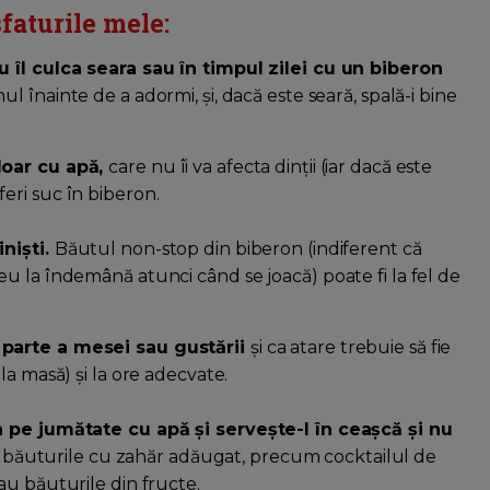
sfaturile mele:
u îl culca seara sau în timpul zilei cu un biberon
ul înainte de a adormi, și, dacă este seară, spală-i bine
doar cu apă,
care nu îi va afecta dinții (iar dacă este
oferi suc în biberon.
iniști.
Băutul non-stop din biberon (indiferent că
u la îndemână atunci când se joacă) poate fi la fel de
 parte a mesei sau gustării
și ca atare trebuie să fie
la masă) și la ore adecvate.
n pe jumătate cu apă și servește-l în ceașcă și nu
ită băuturile cu zahăr adăugat, precum cocktailul de
au băuturile din fructe.