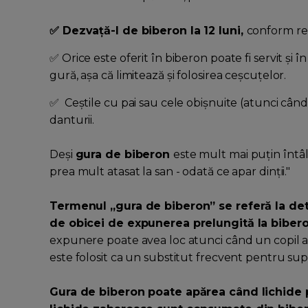
✅ Dezvață-l de biberon la 12 luni,
conform re
✅ Orice este oferit în biberon poate fi servit și
gură, așa că limitează și folosirea ceșcuțelor.
✅ Ceștile cu pai sau cele obișnuite (atunci cân
danturii.
Deși
gura de biberon
este mult mai puțin întâln
prea mult atasat la san - odată ce apar dinții."
Termenul „gura de biberon” se referă la dete
de obicei de expunerea prelungită la bibero
expunere poate avea loc atunci când un copil 
este folosit ca un substitut frecvent pentru supt
Gura de biberon poate apărea când lichide p