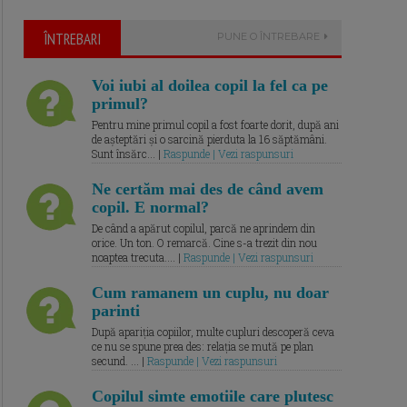
ÎNTREBARI
PUNE O ÎNTREBARE
Voi iubi al doilea copil la fel ca pe
primul?
Pentru mine primul copil a fost foarte dorit, după ani
de așteptări și o sarcină pierduta la 16 săptămâni.
Sunt însărc... |
Raspunde | Vezi raspunsuri
Ne certăm mai des de când avem
copil. E normal?
De când a apărut copilul, parcă ne aprindem din
orice. Un ton. O remarcă. Cine s-a trezit din nou
noaptea trecuta.... |
Raspunde | Vezi raspunsuri
Cum ramanem un cuplu, nu doar
parinti
După apariția copiilor, multe cupluri descoperă ceva
ce nu se spune prea des: relația se mută pe plan
secund. ... |
Raspunde | Vezi raspunsuri
Copilul simte emotiile care plutesc