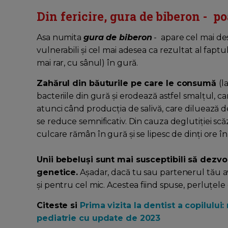
Din fericire, gura de biberon - po
Asa numita
gura de biberon
- apare cel mai des 
vulnerabili și cel mai adesea ca rezultat al fap
mai rar, cu sânul) în gură.
Zahărul din băuturile pe care le consumă
(l
bacteriile din gură și erodează astfel smalțul, c
atunci când producția de salivă, care diluează de
se reduce semnificativ. Din cauza deglutiției scă
culcare rămân în gură și se lipesc de dinți ore în 
Unii bebeluși sunt mai susceptibili să dezvo
genetice.
Așadar, dacă tu sau partenerul tău ave
și pentru cel mic. Acestea fiind spuse, perluțele 
Citeste si
Prima vizita la dentist a copilu
pediatrie cu update de 2023