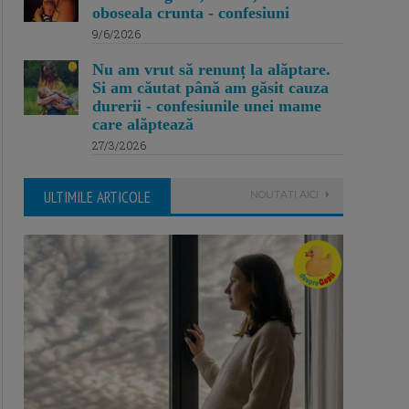
oboseala crunta - confesiuni
9/6/2026
Nu am vrut să renunț la alăptare.
Si am căutat până am găsit cauza
durerii - confesiunile unei mame
care alăptează
27/3/2026
ULTIMILE ARTICOLE
NOUTATI AICI