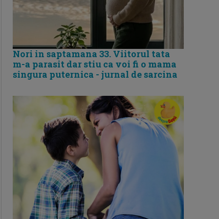
Nori in saptamana 33. Viitorul tata
m-a parasit dar stiu ca voi fi o mama
singura puternica - jurnal de sarcina