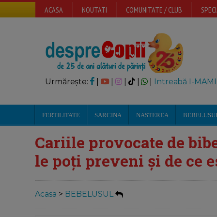
ACASA
NOUTATI
COMUNITATE / CLUB
SPECI
Urmărește:
|
|
|
|
|
Intreabă I-MAMI
FERTILITATE
SARCINA
NASTEREA
BEBELUSU
Cariile provocate de bib
le poți preveni și de ce 
Acasa
>
BEBELUSUL