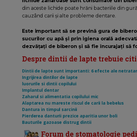
lichide zaharoase sunt consumate din bibero
din aceste lichide poate hrăni bacteriile din gură
cauzând carii și alte probleme dentare.
Este important să se prevină gura de biberon
sucurilor cu apă și prin igiena orală adecv
dezvățați de biberon și să fie încurajați să f
Despre dintii de lapte trebuie citit
Dintii de lapte sunt importanti: 6 efecte ale netratarii
Ingrijirea dintilor de lapte
luorurile si dintii copilului
Implantul dentar
Zaharul si alimentatia copilului mic
Alaptarea nu mareste riscul de carii la bebelus
Dantura in timpul sarcinii
Pierderea danturii prezice aparitia unor boli
Bauturile gazoase distrug dintii
Forum de stomatologie pedia