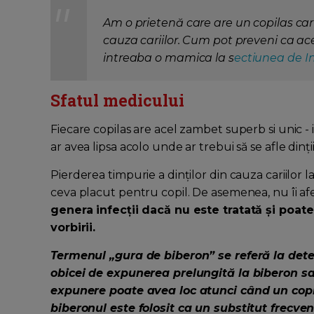
Am o prietenă care are un copilas carui
cauza cariilor. Cum pot preveni ca ace
intreaba o mamica la s
ectiunea de In
Sfatul medicului
Fiecare copilas are acel zambet superb si unic - i
ar avea lipsa acolo unde ar trebui să se afle dinții 
Pierderea timpurie a dinților din cauza cariilor la
ceva placut pentru copil. De asemenea, nu îi a
genera infecții dacă nu este tratată și poa
vorbirii.
Termenul „gura de biberon” se referă la deter
obicei de expunerea prelungită la biberon sa
expunere poate avea loc atunci când un cop
biberonul este folosit ca un substitut frecven