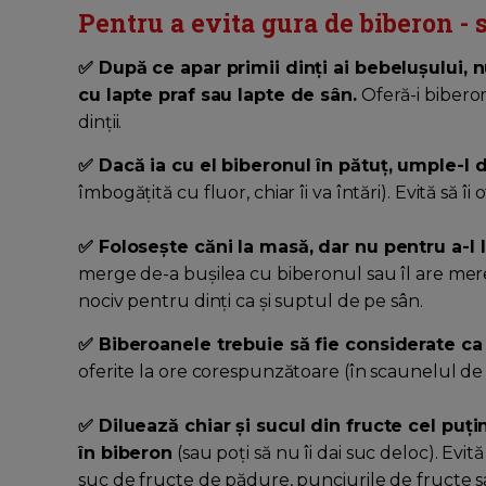
Pentru a evita gura de biberon - 
✅ După ce apar primii dinți ai bebelușului, n
cu lapte praf sau lapte de sân.
Oferă-i biberon
dinții.
✅ Dacă ia cu el biberonul în pătuț, umple-l 
îmbogățită cu fluor, chiar îi va întări). Evită să îi 
✅ Folosește căni la masă, dar nu pentru a-l l
merge de-a bușilea cu biberonul sau îl are mere
nociv pentru dinți ca și suptul de pe sân.
✅ Biberoanele trebuie să fie considerate ca
oferite la ore corespunzătoare (în scaunelul de 
✅ Diluează chiar și sucul din fructe cel puți
în biberon
(sau poți să nu îi dai suc deloc). Ev
suc de fructe de pădure, punciurile de fructe s