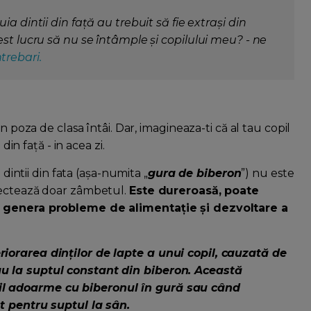
a dintii din față au trebuit să fie extrași din
st lucru să nu se întâmple și copilului meu? - ne
trebari.
n poza de clasa întâi. Dar, imagineaza-ti că al tau copil
din față - in acea zi.
 dintii din fata (așa-numita „
gura de biberon
”) nu este
fectează doar zâmbetul.
Este dureroasă, poate
te genera probleme de alimentație și dezvoltare a
iorarea dinților de lapte a unui copil, cauzată de
u la suptul constant din biberon. Această
il adoarme cu biberonul în gură sau când
t pentru suptul la sân.