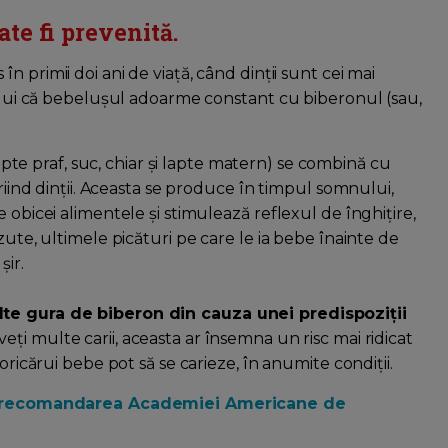
ate fi prevenită.
în primii doi ani de viață, când dinții sunt cei mai
tului că bebelușul adoarme constant cu biberonul (sau,
apte praf, suc, chiar și lapte matern) se combină cu
ariind dinții. Aceasta se produce în timpul somnului,
 obicei alimentele și stimulează reflexul de înghițire,
zute, ultimele picături pe care le ia bebe înainte de
șir.
lte gura de biberon din cauza unei predispoziții
ți multe carii, aceasta ar însemna un risc mai ridicat
oricărui bebe pot să se carieze, în anumite condiții.
lui: recomandarea Academiei Americane de