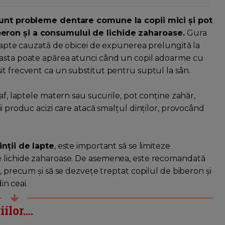
e sunt probleme dentare comune la copii mici și pot
beron și a consumului de lichide zaharoase.
Gura
 lapte cauzată de obicei de expunerea prelungită la
easta poate apărea atunci când un copil adoarme cu
it frecvent ca un substitut pentru suptul la sân.
af, laptele matern sau sucurile, pot conține zahăr,
ii produc acizi care atacă smalțul dinților, provocând
dinții de lapte
, este important să se limiteze
e lichide zaharoase. De asemenea, este recomandată
, precum și să se dezvețe treptat copilul de biberon și
in ceai.
lor....