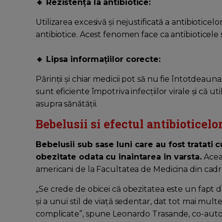
🔸 Rezistența la antibiotice:
Utilizarea excesivă și nejustificată a antibioticel
antibiotice. Acest fenomen face ca antibioticele s
🔸 Lipsa informațiilor corecte:
Părinții și chiar medicii pot să nu fie întotdeauna
sunt eficiente împotriva infecțiilor virale și că 
asupra sănătății.
Bebelusii si efectul antibioticelo
Bebelusii sub sase luni care au fost tratati 
obezitate odata cu inaintarea in varsta.
Aceas
americani de la Facultatea de Medicina din cadru
„Se crede de obicei că obezitatea este un fapt 
şi a unui stil de viaţă sedentar, dat tot mai mul
complicate”, spune Leonardo Trasande, co-autor 