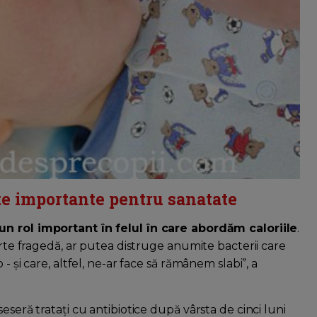
rte importante pentru sanatate
 un rol important în felul în care abordăm caloriile
.
arte fragedă, ar putea distruge anumite bacterii care
- şi care, altfel, ne-ar face să rămânem slabi”, a
eseră trataţi cu antibiotice după vârsta de cinci luni