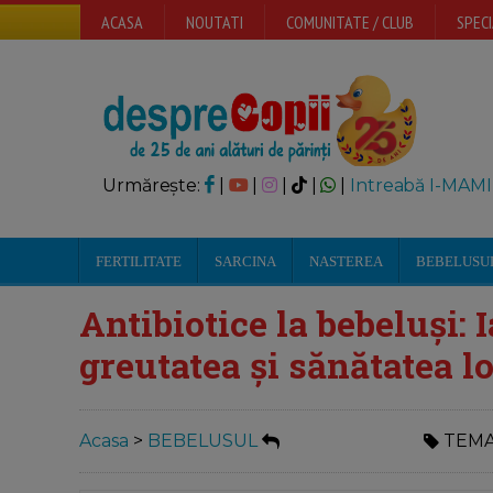
ACASA
NOUTATI
COMUNITATE / CLUB
SPECI
Urmărește:
|
|
|
|
|
Intreabă I-MAMI
FERTILITATE
SARCINA
NASTEREA
BEBELUSU
Antibiotice la bebeluși: 
greutatea și sănătatea lo
Acasa
>
BEBELUSUL
TEMA