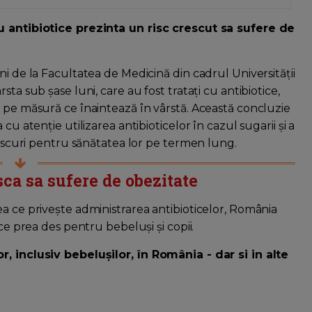
cu antibiotice prezinta un risc crescut sa sufere de
ni de la Facultatea de Medicină din cadrul Universității
ta sub șase luni, care au fost tratați cu antibiotice,
e pe măsură ce înaintează în vârstă. Această concluzie
cu atenție utilizarea antibioticelor în cazul sugarii și a
 riscuri pentru sănătatea lor pe termen lung.
isca sa sufere de obezitate
a ce privește administrarea antibioticelor, România
ice prea des pentru bebeluși și copii.
r, inclusiv bebelușilor, în România - dar si in alte