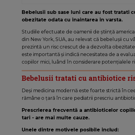
Bebelusii sub sase luni care au fost tratati 
obezitate odata cu inaintarea in varsta.
Studiile efectuate de oamenii de știință america
din New York, SUA, au relevat că bebelușii cu vârs
prezintă un risc crescut de a dezvolta obezitat
este importantă și indică necesitatea de a evalua 
copiilor mici, luând în considerare potențialele
Bebelusii tratati cu antibiotice r
Deși medicina modernă este foarte strictă în cee
rămâne o țară în care pediatrii prescriu antibiot
Prescrierea frecventă a antibioticelor copiilo
tari - are mai multe cauze.
Unele dintre motivele posibile includ: