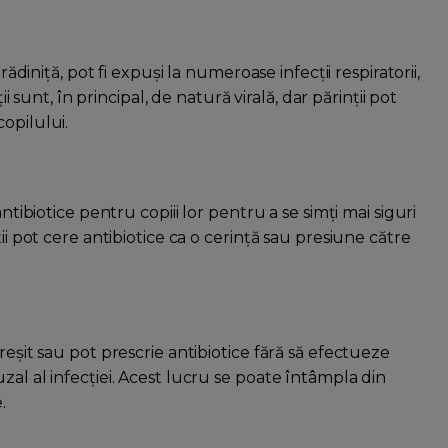
rădiniță, pot fi expuși la numeroase infecții respiratorii,
ii sunt, în principal, de natură virală, dar părinții pot
opilului.
ntibiotice pentru copiii lor pentru a se simți mai siguri
ii pot cere antibiotice ca o cerință sau presiune către
reșit sau pot prescrie antibiotice fără să efectueze
zal al infecției. Acest lucru se poate întâmpla din
.