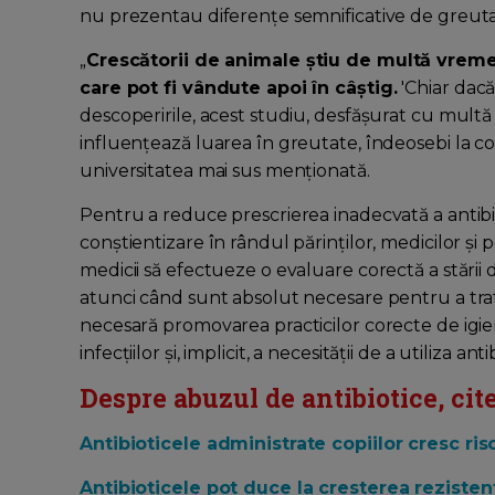
nu prezentau diferenţe semnificative de greutate
„
Crescătorii de animale ştiu de multă vreme 
care pot fi vândute apoi în câştig.
'Chiar dacă
descoperirile, acest studiu, desfăşurat cu multă 
influenţează luarea în greutate, îndeosebi la co
universitatea mai sus menţionată.
Pentru a reduce prescrierea inadecvată a antibioti
conștientizare în rândul părinților, medicilor ș
medicii să efectueze o evaluare corectă a stării d
atunci când sunt absolut necesare pentru a trat
necesară promovarea practicilor corecte de igie
infecțiilor și, implicit, a necesității de a utiliza anti
Despre abuzul de antibiotice, cite
Antibioticele administrate copiilor cresc risc
Antibioticele pot duce la cresterea rezisten