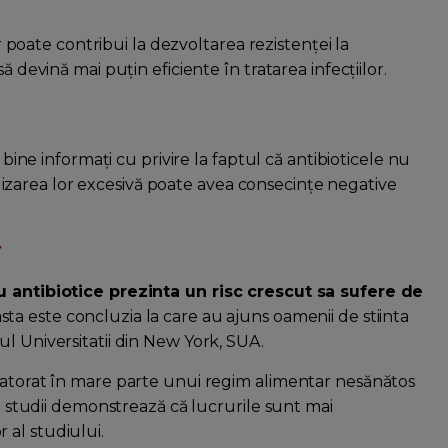
or poate contribui la dezvoltarea rezistenței la
ă devină mai puțin eficiente în tratarea infecțiilor.
 bine informați cu privire la faptul că antibioticele nu
utilizarea lor excesivă poate avea consecințe negative
r
cu antibiotice prezinta un risc crescut sa sufere de
ta este concluzia la care au ajuns oamenii de stiinta
l Universitatii din New York, SUA.
datorat în mare parte unui regim alimentar nesănătos
te studii demonstrează că lucrurile sunt mai
al studiului.