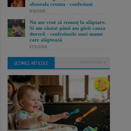
oboseala crunta - confesiuni
9/6/2026
Nu am vrut să renunț la alăptare.
Si am căutat până am găsit cauza
durerii - confesiunile unei mame
care alăptează
27/3/2026
ULTIMILE ARTICOLE
NOUTATI AICI