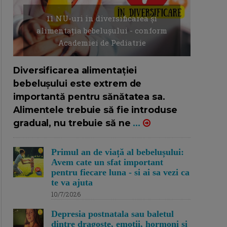
11 NU-uri in diversificarea și
alimentația bebelușului - conform
Academiei de Pediatrie
16/7/2026
AUTOR: EDITOR DC.
Diversificarea alimentației
bebelușului este extrem de
importantă pentru sănătatea sa.
Alimentele trebuie să fie introduse
gradual, nu trebuie să ne
...
Primul an de viață al bebelușului:
Avem cate un sfat important
pentru fiecare luna - si ai sa vezi ca
te va ajuta
10/7/2026
Depresia postnatala sau baletul
dintre dragoste, emotii, hormoni si