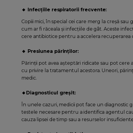
🔸 Infecțiile respiratorii frecvente:
Copiii mici, în special cei care merg la creșă sau g
cum ar fi răceala și infecțiile de gât. Aceste infecț
cere antibiotice pentru a accelera recuperarea c
🔸 Presiunea părinților:
Părinții pot avea așteptări ridicate sau pot cere a
cu privire la tratamentul acestora. Uneori, părinț
medic.
🔸Diagnosticul greșit:
În unele cazuri, medicii pot face un diagnostic g
testele necesare pentru a identifica agentul cau
cauza lipsei de timp sau a resurselor insuficiente