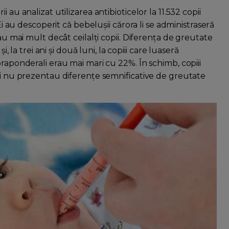
 au analizat utilizarea antibioticelor la 11.532 copii
Ei au descoperit că bebeluşii cărora li se administraseră
eau mai mult decât ceilalţi copii. Diferenţa de greutate
i, la trei ani şi două luni, la copiii care luaseră
praponderali erau mai mari cu 22%. În schimb, copiii
uni nu prezentau diferenţe semnificative de greutate