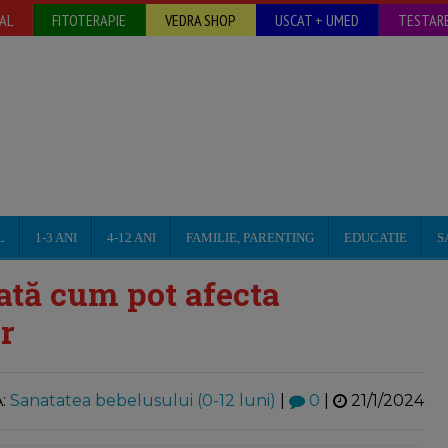
AL
FITOTERAPIE
VEDRA SHOP
USCAT + UMED
TESTARE
L
1-3 ANI
4-12 ANI
FAMILIE, PARENTING
EDUCATIE
S
Iată cum pot afecta
r
:
Sanatatea bebelusului (0-12 luni)
|
0
|
21/1/2024