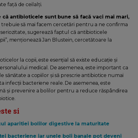
 faţă de ceilalţi.
că antibioticele sunt bune să facă vaci mai mari,
 trebuie să mai facem cercetări pentru a ne confirma
seriozitate, sugerează faptul că antibioticele
pii”, menţionează Jan Blustein, cercetătoare la
celor la copii, este esențial să existe educație și
i personalului medical. De asemenea, este important ca
e sănătate a copiilor și să prescrie antibiotice numai
a infecții bacteriene reale. De asemenea, este
nă și prevenire a bolilor pentru a reduce răspândirea
biotice.
ste si
ul aparitiei bolilor digestive la maturitate
tei bacteriene iar unele boli banale pot deveni