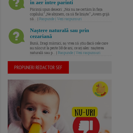
in aer intre parinti
Părinții spun deseori: „Noi nu ne certăm în fața
copilului.” „Ne abținem, ca să fie liniște.” „Avem grijă
să... |
Raspunde | Vezi raspunsuri
Naștere naturală sau prin
cezariană
Bună, Dragi mămici, aș vrea să știu dacă cele care
au născut la peste 38 de ani, ce ați ales: nașterea
naturală sau p... |
Raspunde | Vezi raspunsuri
PROPUNERI REDACTOR SEF