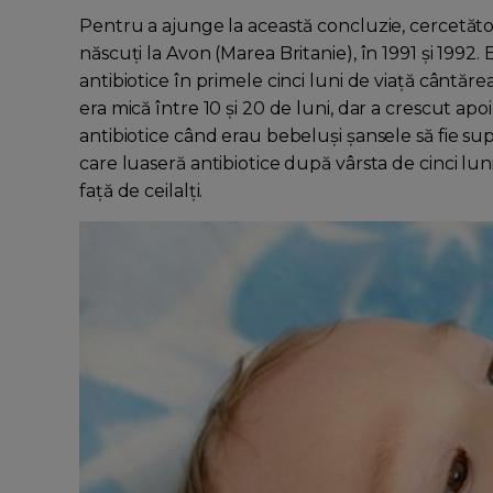
Pentru a ajunge la această concluzie, cercetătorii
născuţi la Avon (Marea Britanie), în 1991 şi 1992. 
antibiotice în primele cinci luni de viaţă cântăr
era mică între 10 şi 20 de luni, dar a crescut apoi ş
antibiotice când erau bebeluşi şansele să fie su
care luaseră antibiotice după vârsta de cinci l
faţă de ceilalţi.