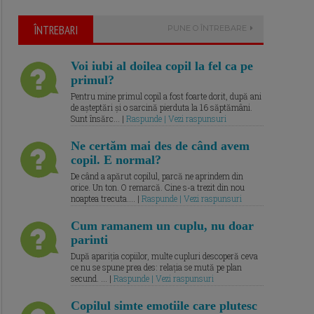
ÎNTREBARI
PUNE O ÎNTREBARE
Voi iubi al doilea copil la fel ca pe
primul?
Pentru mine primul copil a fost foarte dorit, după ani
de așteptări și o sarcină pierduta la 16 săptămâni.
Sunt însărc... |
Raspunde | Vezi raspunsuri
Ne certăm mai des de când avem
copil. E normal?
De când a apărut copilul, parcă ne aprindem din
orice. Un ton. O remarcă. Cine s-a trezit din nou
noaptea trecuta.... |
Raspunde | Vezi raspunsuri
Cum ramanem un cuplu, nu doar
parinti
După apariția copiilor, multe cupluri descoperă ceva
ce nu se spune prea des: relația se mută pe plan
secund. ... |
Raspunde | Vezi raspunsuri
Copilul simte emotiile care plutesc