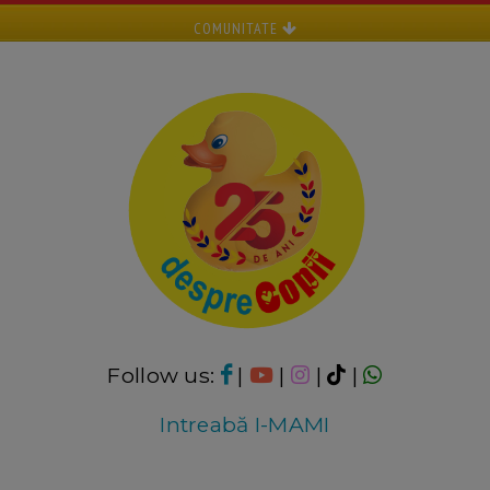
COMUNITATE
Follow us:
|
|
|
|
Intreabă I-MAMI