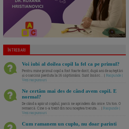
ÎNTREBARI
Voi iubi al doilea copil la fel ca pe primul?
Pentru mine primul copil a fost foarte dorit, după ani de așteptări
și o sarcină pierduta la 16 săptămâni. Sunt însărc... |
Raspunde |
Vezi raspunsuri
Ne certăm mai des de când avem copil. E
normal?
De când a apărut copilul, parcă ne aprindem din orice. Un ton. O
remarcă. Cine s-a trezit din nou noaptea trecuta.... |
Raspunde |
Vezi raspunsuri
Cum ramanem un cuplu, nu doar parinti