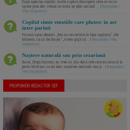
După apariția copiilor, multe cupluri descoperă ceva ce nu se
spune prea des: relația se mută pe plan secund. ... |
Raspunde |
Vezi raspunsuri
Copilul simte emotiile care plutesc in aer
intre parinti
Părinții spun deseori: „Noi nu ne certăm în fața copilului.” „Ne
abținem, ca să fie liniște.” „Avem grijă să... |
Raspunde | Vezi
raspunsuri
Naștere naturală sau prin cezariană
Bună, Dragi mămici, aș vrea să știu dacă cele care au născut la
peste 38 de ani, ce ați ales: nașterea naturală sau p... |
Raspunde |
Vezi raspunsuri
PROPUNERI REDACTOR SEF