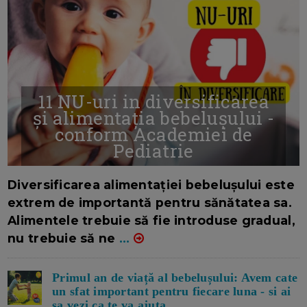
11 NU-uri in diversificarea
și alimentația bebelușului -
conform Academiei de
Pediatrie
16/7/2026
AUTOR: EDITOR DC.
Diversificarea alimentației bebelușului este
extrem de importantă pentru sănătatea sa.
Alimentele trebuie să fie introduse gradual,
nu trebuie să ne
...
Primul an de viață al bebelușului: Avem cate
un sfat important pentru fiecare luna - si ai
sa vezi ca te va ajuta