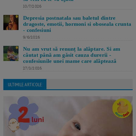
10/7/2026
Depresia postnatala sau baletul dintre
dragoste, emotii, hormoni si oboseala crunta
- confesiuni
9/6/2026
Nu am vrut să renunț la alăptare. Si am
căutat până am găsit cauza durerii -
confesiunile unei mame care alăptează
27/3/2026
ULTIMILE ARTICOLE