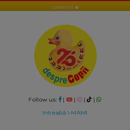
COMUNITATE
Follow us:
|
|
|
|
Intreabă I-MAMI