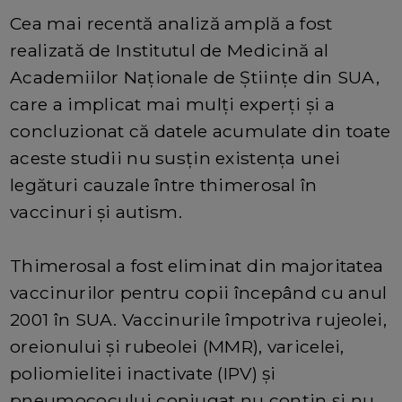
Cea mai recentă analiză amplă a fost
realizată de Institutul de Medicină al
Academiilor Naționale de Științe din SUA,
care a implicat mai mulți experți și a
concluzionat că datele acumulate din toate
aceste studii nu susțin existența unei
legături cauzale între thimerosal în
vaccinuri și autism.
Thimerosal a fost eliminat din majoritatea
vaccinurilor pentru copii începând cu anul
2001 în SUA. Vaccinurile împotriva rujeolei,
oreionului și rubeolei (MMR), varicelei,
poliomielitei inactivate (IPV) și
pneumococului conjugat nu conțin și nu