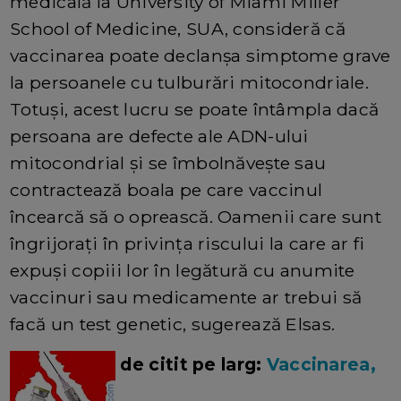
medicală la University of Miami Miller
School of Medicine, SUA, consideră că
vaccinarea poate declanșa simptome grave
la persoanele cu tulburări mitocondriale.
Totuși, acest lucru se poate întâmpla dacă
persoana are defecte ale ADN-ului
mitocondrial și se îmbolnăvește sau
contractează boala pe care vaccinul
încearcă să o oprească. Oamenii care sunt
îngrijorați în privința riscului la care ar fi
expuși copiii lor în legătură cu anumite
vaccinuri sau medicamente ar trebui să
facă un test genetic, sugerează Elsas.
de citit pe larg:
Vaccinarea,