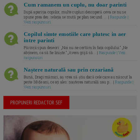
Cum ramanem un cuplu, nu doar parinti
După apariția copiilor, multe cupluri descoperă ceva ce nu se
spune prea des: relația se mută pe plan secund. ... |
Raspunde |
Vezi raspunsuri
Copilul simte emotiile care plutesc in aer
intre parinti
Părinții spun deseori: „Noi nu ne certăm în fața copilului.” „Ne
abținem, ca să fie liniște.” „Avem grijă să... |
Raspunde | Vezi
raspunsuri
Naștere naturală sau prin cezariană
Bună, Dragi mămici, aș vrea să știu dacă cele care au născut la
peste 38 de ani, ce ați ales: nașterea naturală sau p... |
Raspunde |
Vezi raspunsuri
PROPUNERI REDACTOR SEF