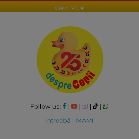
COMUNITATE
Follow us:
|
|
|
|
Intreabă I-MAMI