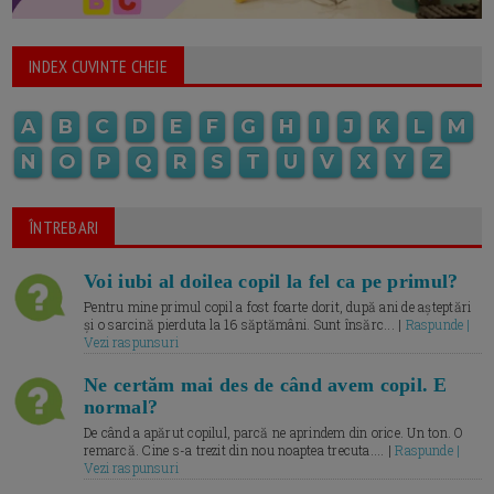
INDEX CUVINTE CHEIE
A
B
C
D
E
F
G
H
I
J
K
L
M
N
O
P
Q
R
S
T
U
V
X
Y
Z
ÎNTREBARI
Voi iubi al doilea copil la fel ca pe primul?
Pentru mine primul copil a fost foarte dorit, după ani de așteptări
și o sarcină pierduta la 16 săptămâni. Sunt însărc... |
Raspunde |
Vezi raspunsuri
Ne certăm mai des de când avem copil. E
normal?
De când a apărut copilul, parcă ne aprindem din orice. Un ton. O
remarcă. Cine s-a trezit din nou noaptea trecuta.... |
Raspunde |
Vezi raspunsuri