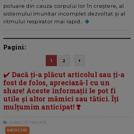
poluare din cauza corpului lor în creștere, al
sistemului imunitar incomplet dezvoltat și al
ritmului respirator mai rapid...
Pagini:
1
2
✔️ Dacă ți-a plăcut articolul sau ți-a
fost de folos, apreciază-l cu un
share! Aceste informații le pot fi
utile și altor mămici sau tătici. Îți
mulțumim anticipat! ❣️
SUBIECTE TRATATE:
MERCUR