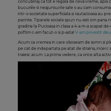
concubinaj ca tot e legala de ceva vreme, apoi c
bucuriile si neajunsurile sale s-au cam consum
intr-o societate superficiala si rautacioasa au p
parinte. Tiparele sociale spun nu esti om pana n
gradina la Pucioasa in clasa a 4-a m-a scapat de
poftim c-am facut-o si p-asta!
V-am povestit deu
Acum ca vremea in care oboseam de somn si plict
pe cat de indepartata pe atat de straina, incer
traiesc acum. La prima vedere, ca orice alta acti