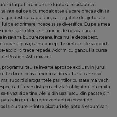
onii tai putini oricum, se lupta sa se adapteze.
, sa intelegi ce e cu mogaldetea aia care oracaie din te
re sa gandesti cu capul tau, ca strigatele de ajutor ale
l lui de exprimare incepe sa se diversifice. Eu pe a mea
mmei sunt diferite in functie de nevoia care o
a in savana bucuresteana, inca nu le deosebesc.
, ca doar iti pasa, ca nu pricepi. Te simti un life support
 pe-acolo. Iti trece repede. Adormi cu gandul la cursa
le Position. Asta miracol.
uta, programul tau se invarte aproape exclusiv in jurul
e te dai de ceasul mortii ca din vulturul care erai
mai suporti si arogantele parintilor cu state mai vechi
specti ad literam lista cu activitati obligatorii intocmita
a-ti vezi si de tine. Aleile din Bazilescu, din pacate din
 patos din guri de reprezentanti ai miscarii de
os la 2-3 ture. Printre picaturi (de lapte si espumisan)