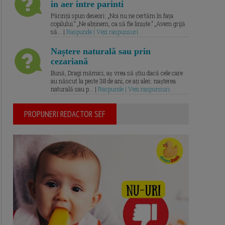
in aer intre parinti
Părinții spun deseori: „Noi nu ne certăm în fața
copilului.” „Ne abținem, ca să fie liniște.” „Avem grijă
să... |
Raspunde | Vezi raspunsuri
Naștere naturală sau prin
cezariană
Bună, Dragi mămici, aș vrea să știu dacă cele care
au născut la peste 38 de ani, ce ați ales: nașterea
naturală sau p... |
Raspunde | Vezi raspunsuri
PROPUNERI REDACTOR SEF