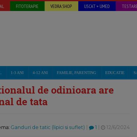
AL
FITOTERAPIE
VEDRA SHOP
USCAT + UMED
TESTARE
L
1-3 ANI
4-12 ANI
FAMILIE, PARENTING
EDUCATIE
S
ionalul de odinioara are
rnal de tata
ema:
Ganduri de tatic (lipici si suflet)
|
1
|
12/6/2024