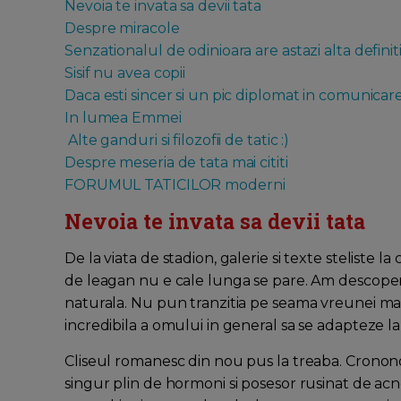
Nevoia te invata sa devii tata
Despre miracole
Senzationalul de odinioara are astazi alta definit
Sisif nu avea copii
Daca esti sincer si un pic diplomat in comunicar
In lumea Emmei
Alte ganduri si filozofii de tatic :)
Despre meseria de tata mai cititi
FORUMUL TATICILOR moderni
Nevoia te invata sa devii tata
De la viata de stadion, galerie si texte steliste 
de leagan nu e cale lunga se pare. Am descoperit
naturala. Nu pun tranzitia pe seama vreunei mari
incredibila a omului in general sa se adapteze l
Cliseul romanesc din nou pus la treaba. Crononol
singur plin de hormoni si posesor rusinat de acnee