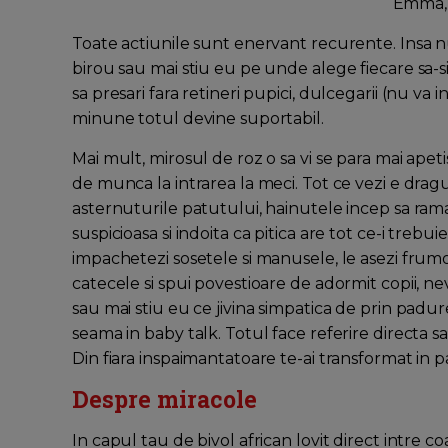
Emma, 
Toate actiunile sunt enervant recurente. Insa n
birou sau mai stiu eu pe unde alege fiecare sa-s
sa presari fara retineri pupici, dulcegarii (nu va i
minune totul devine suportabil.
Mai mult, mirosul de roz o sa vi se para mai ape
de munca la intrarea la meci. Tot ce vezi e dragut,
asternuturile patutului, hainutele incep sa raman
suspicioasa si indoita ca pitica are tot ce-i trebuie
impachetezi sosetele si manusele, le asezi frumos
catecele si spui povestioare de adormit copii, n
sau mai stiu eu ce jivina simpatica de prin padure
seama in baby talk. Totul face referire directa sau
Din fiara inspaimantatoare te-ai transformat in
Despre miracole
In capul tau de bivol african lovit direct intre c