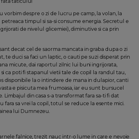
fata taticului
u vorbim despre o zi de lucru pe camp, la volan, la
i petreaca timpul si sa-si consume energia. Secretul e
ngrijorati de nivelul glicemiei), diminutive si ca prin
tisant decat cel de saorma mancata in graba dupa o zi
 te duci sa faci un laptic, o cauti pe suzi disperat prin
a micute, dai raportul zilnic lui buni ingrijorata,
 si ca poti fi stapanul vietii tale de copil la randul tau,
 disponibile la o intindere de mana in dulapior, canti
evasta e pisicuta mea frumoasa, iar eu sunt bursucel
. Limbajul din casa s-a transformat fara sa-ti fi dat
 fara sa vrei la copil, totul se reduce la esente mici.
 painea lui Dumnezeu.
oarnele falnice, trezit nauc intr-o lume in care e nevoie