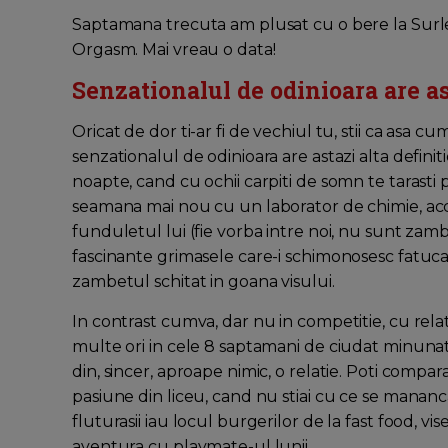
Saptamana trecuta am plusat cu o bere la Surlei
Orgasm. Mai vreau o data!
Senzationalul de odinioara are ast
Oricat de dor ti-ar fi de vechiul tu, stii ca asa 
senzationalul de odinioara are astazi alta definitie
noapte, cand cu ochii carpiti de somn te tarasti 
seamana mai nou cu un laborator de chimie, ac
funduletul lui (fie vorba intre noi, nu sunt zamb
fascinante grimasele care-i schimonosesc fatuca 
zambetul schitat in goana visului.
In contrast cumva, dar nu in competitie, cu rela
multe ori in cele 8 saptamani de ciudat minunat d
din, sincer, aproape nimic, o relatie. Poti compa
pasiune din liceu, cand nu stiai cu ce se mananc
fluturasii iau locul burgerilor de la fast food, v
aventura cu playmate-ul lunii.