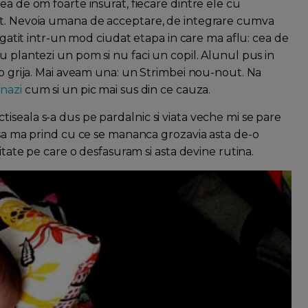
ea de om foarte insurat, fiecare dintre ele cu
at. Nevoia umana de acceptare, de integrare cumva
regatit intr-un mod ciudat etapa in care ma aflu: cea de
u plantezi un pom si nu faci un copil. Alunul pus in
-o grija. Mai aveam una: un Strimbei nou-nout. Na
nazi
cum si un pic mai sus din ce cauza.
iseala s-a dus pe pardalnic si viata veche mi se pare
c sa ma prind cu ce se mananca grozavia asta de-o
vitate pe care o desfasuram si asta devine rutina.