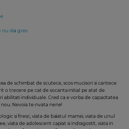
ie
e nu dai gres
la cea de schimbat de scutece, scos mucisori si cantece
 o trecere pe cat de socanta initial pe atat de
 abilitati individuale. Cred ca e vorba de capacitatea
a nou. Nevoia te-nvata nene!
ogic si firesc, viata de baiatul mamei, viata de unul
, viata de adolescent capiat si indragostit, viata in