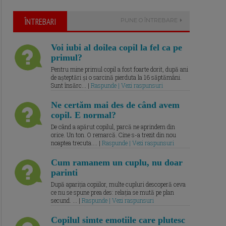
ÎNTREBARI
PUNE O ÎNTREBARE
Voi iubi al doilea copil la fel ca pe
primul?
Pentru mine primul copil a fost foarte dorit, după ani
de așteptări și o sarcină pierduta la 16 săptămâni.
Sunt însărc... |
Raspunde | Vezi raspunsuri
Ne certăm mai des de când avem
copil. E normal?
De când a apărut copilul, parcă ne aprindem din
orice. Un ton. O remarcă. Cine s-a trezit din nou
noaptea trecuta.... |
Raspunde | Vezi raspunsuri
Cum ramanem un cuplu, nu doar
parinti
După apariția copiilor, multe cupluri descoperă ceva
ce nu se spune prea des: relația se mută pe plan
secund. ... |
Raspunde | Vezi raspunsuri
Copilul simte emotiile care plutesc