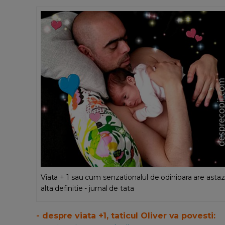
Viata + 1 sau cum senzationalul de odinioara are astaz
alta definitie - jurnal de tata
- despre viata +1, taticul Oliver va povesti: