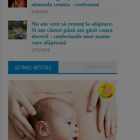
oboseala crunta - confesiuni
9/6/2026
Nu am vrut să renunț la alăptare.
Si am căutat până am găsit cauza
durerii - confesiunile unei mame
care alăptează
27/3/2026
ULTIMILE ARTICOLE
NOUTATI AICI