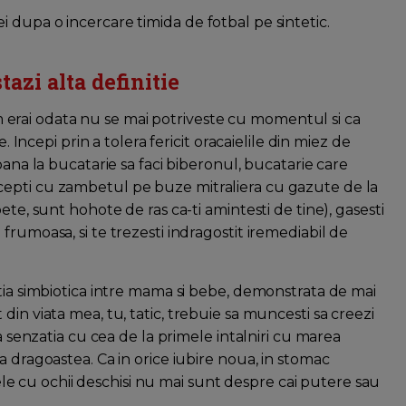
 dupa o incercare timida de fotbal pe sintetic.
azi alta definitie
cum erai odata nu se mai potriveste cu momentul si ca
. Incepi prin a tolera fericit oracaielile din miez de
pana la bucatarie sa faci biberonul, bucatarie care
cepti cu zambetul pe buze mitraliera cu gazute de la
ete, sunt hohote de ras ca-ti amintesti de tine), gasesti
frumoasa, si te trezesti indragostit iremediabil de
tia simbiotica intre mama si bebe, demonstrata de mai
in viata mea, tu, tatic, trebuie sa muncesti sa creezi
ra senzatia cu cea de la primele intalniri cu marea
a dragoastea. Ca in orice iubire noua, in stomac
isele cu ochii deschisi nu mai sunt despre cai putere sau