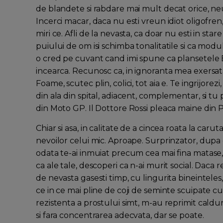
de blandete si rabdare mai mult decat orice, neur
Incerci macar, daca nu esti vreun idiot oligofren
miri ce. Afli de la nevasta, ca doar nu esti in sta
puiului de om isi schimba tonalitatile si ca modu
o cred pe cuvant cand imi spune ca plansetele E
incearca. Recunosc ca, in ignoranta mea exersat
Foame, scutec plin, colici, tot aia e. Te ingrijorezi
din ala din spital, adiacent, complementar, si tu
din Moto GP. Il Dottore Rossi pleaca maine din Po
Chiar si asa, in calitate de a cincea roata la car
nevoilor celui mic. Aproape. Surprinzator, dupa c
odata te-ai inmuiat precum cea mai fina matase, 
ca ale tale, descoperi ca n-ai murit social. Daca re
de nevasta gasesti timp, cu lingurita bineinteles, s
ce in ce mai pline de coji de seminte scuipate cu
rezistenta a prostului simt, m-au reprimit caldur
si fara concentrarea adecvata, dar se poate.