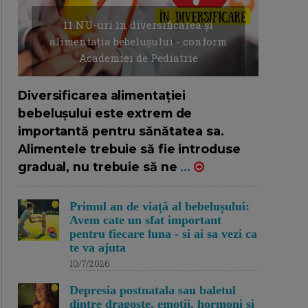
11 NU-uri in diversificarea și
alimentația bebelușului - conform
Academiei de Pediatrie
16/7/2026
AUTOR: EDITOR DC.
Diversificarea alimentației
bebelușului este extrem de
importantă pentru sănătatea sa.
Alimentele trebuie să fie introduse
gradual, nu trebuie să ne
...
Primul an de viață al bebelușului:
Avem cate un sfat important
pentru fiecare luna - si ai sa vezi ca
te va ajuta
10/7/2026
Depresia postnatala sau baletul
dintre dragoste, emotii, hormoni si