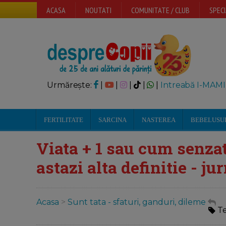
ACASA
NOUTATI
COMUNITATE / CLUB
SPECI
Urmărește:
|
|
|
|
|
Intreabă I-MAMI
FERTILITATE
SARCINA
NASTEREA
BEBELUSU
Viata + 1 sau cum senzat
astazi alta definitie - ju
Acasa
>
Sunt tata - sfaturi, ganduri, dileme
T