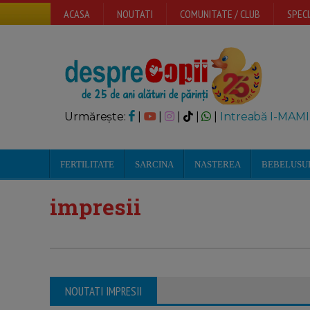
ACASA
NOUTATI
COMUNITATE / CLUB
SPECI
Urmărește:
|
|
|
|
|
Intreabă I-MAMI
FERTILITATE
SARCINA
NASTEREA
BEBELUSU
impresii
NOUTATI IMPRESII