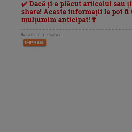
✔️ Dacă ți-a plăcut articolul sau ț
share! Aceste informații le pot fi u
mulțumim anticipat! ❣️
SUBIECTE TRATATE:
IMPRESII