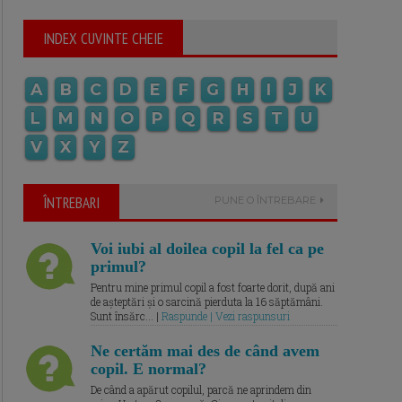
INDEX CUVINTE CHEIE
A
B
C
D
E
F
G
H
I
J
K
L
M
N
O
P
Q
R
S
T
U
V
X
Y
Z
ÎNTREBARI
PUNE O ÎNTREBARE
Voi iubi al doilea copil la fel ca pe
primul?
Pentru mine primul copil a fost foarte dorit, după ani
de așteptări și o sarcină pierduta la 16 săptămâni.
Sunt însărc... |
Raspunde | Vezi raspunsuri
Ne certăm mai des de când avem
copil. E normal?
De când a apărut copilul, parcă ne aprindem din