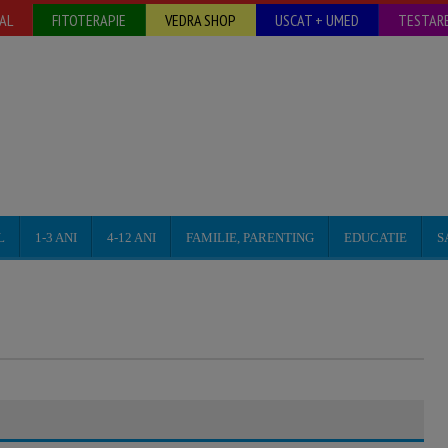
AL
FITOTERAPIE
VEDRA SHOP
USCAT + UMED
TESTARE
L
1-3 ANI
4-12 ANI
FAMILIE, PARENTING
EDUCATIE
S