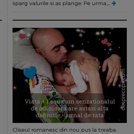
sparg valurile si as plange. Pe urma,...
Viata + 1 sau cum senzationalul
de odinioara are astazi alta
definitie - jurnal de tata
Cliseul romanesc din nou pus la treaba.