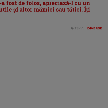
i-a fost de folos, apreciază-l cu un
tile și altor mămici sau tătici. Îți
TEMA:
DIVERSE