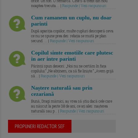
orice. Un ton. O remarcă. Cine s-a trezit din nou
noaptea trecuta.... |
Raspunde | Vezi raspunsuri
Cum ramanem un cuplu, nu doar
parinti
După apariția copiilor, multe cupluri descoperă ceva
ce nu se spune prea des: relația se mută pe plan
secund. ... |
Raspunde | Vezi raspunsuri
Copilul simte emotiile care plutesc
in aer intre parinti
Părinții spun deseori: „Noi nu ne certăm în fața
copilului.” „Ne abținem, ca să fie liniște.” „Avem grijă
să... |
Raspunde | Vezi raspunsuri
Naștere naturală sau prin
cezariană
Bună, Dragi mămici, aș vrea să știu dacă cele care
au născut la peste 38 de ani, ce ați ales: nașterea
naturală sau p... |
Raspunde | Vezi raspunsuri
PROPUNERI REDACTOR SEF