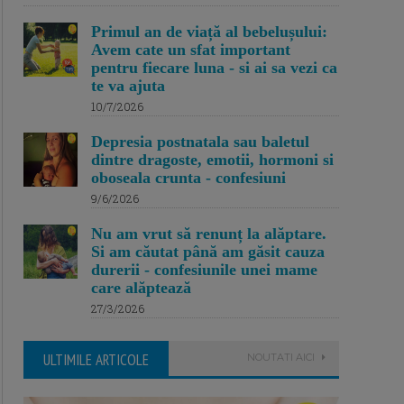
Primul an de viață al bebelușului:
Avem cate un sfat important
pentru fiecare luna - si ai sa vezi ca
te va ajuta
10/7/2026
Depresia postnatala sau baletul
dintre dragoste, emotii, hormoni si
oboseala crunta - confesiuni
9/6/2026
Nu am vrut să renunț la alăptare.
Si am căutat până am găsit cauza
durerii - confesiunile unei mame
care alăptează
27/3/2026
ULTIMILE ARTICOLE
NOUTATI AICI