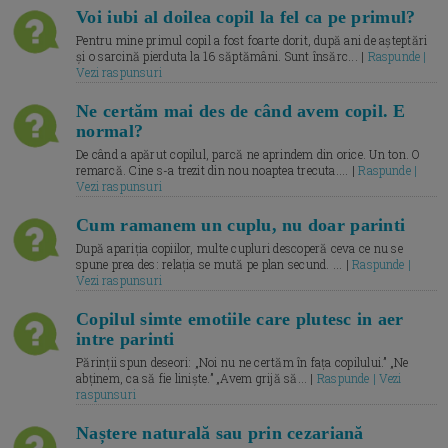
Voi iubi al doilea copil la fel ca pe primul?
Pentru mine primul copil a fost foarte dorit, după ani de așteptări
și o sarcină pierduta la 16 săptămâni. Sunt însărc... |
Raspunde |
Vezi raspunsuri
Ne certăm mai des de când avem copil. E
normal?
De când a apărut copilul, parcă ne aprindem din orice. Un ton. O
remarcă. Cine s-a trezit din nou noaptea trecuta.... |
Raspunde |
Vezi raspunsuri
Cum ramanem un cuplu, nu doar parinti
După apariția copiilor, multe cupluri descoperă ceva ce nu se
spune prea des: relația se mută pe plan secund. ... |
Raspunde |
Vezi raspunsuri
Copilul simte emotiile care plutesc in aer
intre parinti
Părinții spun deseori: „Noi nu ne certăm în fața copilului.” „Ne
abținem, ca să fie liniște.” „Avem grijă să... |
Raspunde | Vezi
raspunsuri
Naștere naturală sau prin cezariană