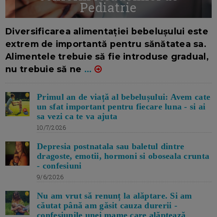
Pediatrie
16/7/2026
AUTOR: EDITOR DC.
Diversificarea alimentației bebelușului este
extrem de importantă pentru sănătatea sa.
Alimentele trebuie să fie introduse gradual,
nu trebuie să ne
...
Primul an de viață al bebelușului: Avem cate
un sfat important pentru fiecare luna - si ai
sa vezi ca te va ajuta
10/7/2026
Depresia postnatala sau baletul dintre
dragoste, emotii, hormoni si oboseala crunta
- confesiuni
9/6/2026
Nu am vrut să renunț la alăptare. Si am
căutat până am găsit cauza durerii -
confesiunile unei mame care alăptează