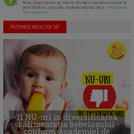
Bună, Dragi mămici, aș vrea să știu dacă cele care au născut la
peste 38 de ani, ce ați ales: nașterea naturală sau p... |
Raspunde |
Vezi raspunsuri
PROPUNERI REDACTOR SEF
11 NU-uri in diversificarea
și alimentația bebelușului -
conform Academiei de