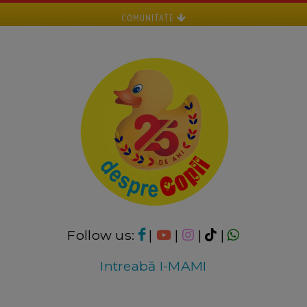
COMUNITATE
Follow us:
|
|
|
|
Intreabă I-MAMI