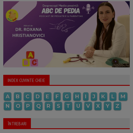
INDEX CUVINTE CHEIE
A
B
C
D
E
F
G
H
I
J
K
L
M
N
O
P
Q
R
S
T
U
V
X
Y
Z
ÎNTREBARI