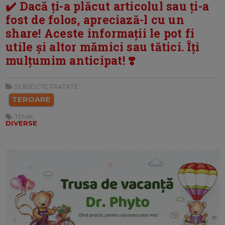
✔️ Dacă ți-a plăcut articolul sau ți-a
fost de folos, apreciază-l cu un
share! Aceste informații le pot fi
utile și altor mămici sau tătici. Îți
mulțumim anticipat! ❣️
SUBIECTE TRATATE:
TEROARE
TEMA:
DIVERSE