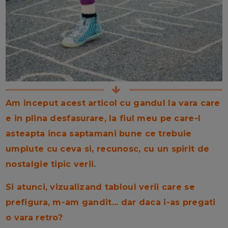
Am inceput acest articol cu gandul la vara care
e in plina desfasurare, la fiul meu pe care-l
asteapta inca saptamani bune ce trebuie
umplute cu ceva si, recunosc, cu un spirit de
nostalgie tipic verii.
Si atunci, vizualizand tabloul verii care se
prefigura, m-am gandit...
dar daca i-as pregati
o vara retro?