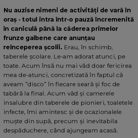
Nu auzise nimeni de activități de vară în
oraș - totul intra într-o pauză încremenită
în caniculă până la căderea primelor
frunze galbene care anunțau
reînceperea școlii.
Erau, în schimb,
taberele școlare. Le-am adorat atunci, pe
toate. Acum însă nu mai văd doar fericirea
mea de-atunci, concretizată în faptul că
aveam ”disco” în fiecare seară și foc de
tabără la final. Acum văd și camerele
insalubre din taberele de pionieri, toaletele
infecte, îmi amintesc și de ocazionalele
muște din supă, precum și inevitabila
despăduchere, când ajungeam acasă.