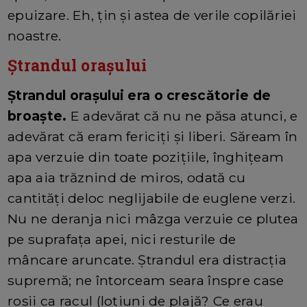
epuizare. Eh, țin și astea de verile copilăriei
noastre.
Ștrandul orașului
Ștrandul orașului era o crescătorie de
broaște.
E adevărat că nu ne păsa atunci, e
adevărat că eram fericiți și liberi. Săream în
apa verzuie din toate pozițiile, înghițeam
apa aia trăznind de miros, odată cu
cantități deloc neglijabile de euglene verzi.
Nu ne deranja nici mâzga verzuie ce plutea
pe suprafața apei, nici resturile de
mâncare aruncate. Ștrandul era distracția
supremă; ne întorceam seara înspre case
roșii ca racul (loțiuni de plajă? Ce erau