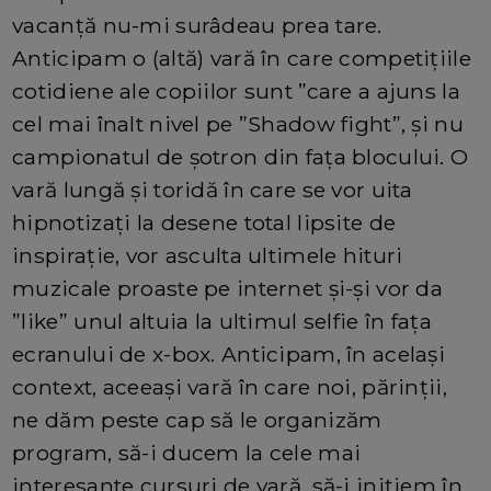
vacanță nu-mi surâdeau prea tare.
Anticipam o (altă) vară în care competițiile
cotidiene ale copiilor sunt ”care a ajuns la
cel mai înalt nivel pe ”Shadow fight”, și nu
campionatul de șotron din fața blocului. O
vară lungă și toridă în care se vor uita
hipnotizați la desene total lipsite de
inspirație, vor asculta ultimele hituri
muzicale proaste pe internet și-și vor da
”like” unul altuia la ultimul selfie în fața
ecranului de x-box. Anticipam, în același
context, aceeași vară în care noi, părinții,
ne dăm peste cap să le organizăm
program, să-i ducem la cele mai
interesante cursuri de vară, să-i inițiem în