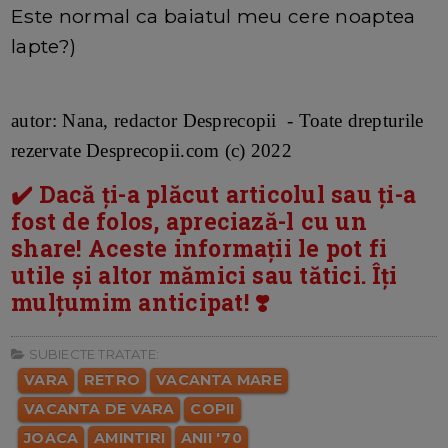
Este normal ca baiatul meu cere noaptea
lapte?)
autor: Nana, redactor Desprecopii - Toate drepturile
rezervate Desprecopii.com (c) 2022
✔️ Dacă ți-a plăcut articolul sau ți-a
fost de folos, apreciază-l cu un
share! Aceste informații le pot fi
utile și altor mămici sau tătici. Îți
mulțumim anticipat! ❣️
SUBIECTE TRATATE:
VARA
RETRO
VACANTA MARE
VACANTA DE VARA
COPII
JOACA
AMINTIRI
ANII '70