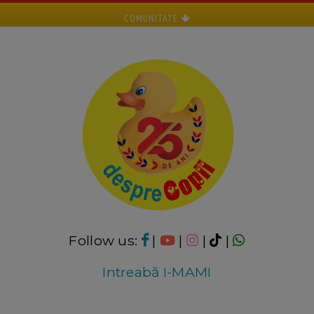
COMUNITATE
Follow us:
|
|
|
|
Intreabă I-MAMI