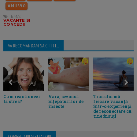
ANII '80
TEMA:
VACANTE SI
CONCEDII
VA RECOMANDAM SA CITITI...
Vara, sezonul
Transformă
Cum reactionezi
înțepăturilor de
fiecare vacanță
la stres?
insecte
într-o experiență
de reconectare cu
tine însuți
COMENTARII VIZITATORI