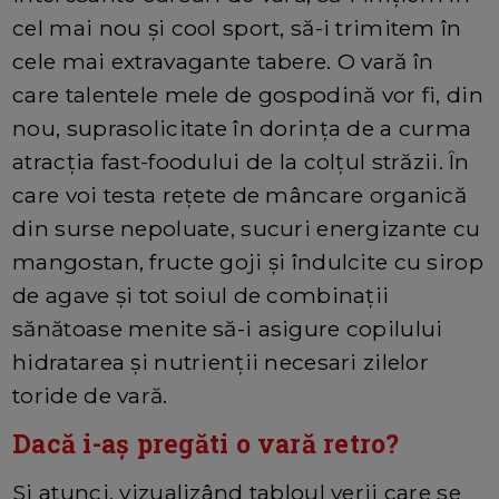
cel mai nou și cool sport, să-i trimitem în
cele mai extravagante tabere. O vară în
care talentele mele de gospodină vor fi, din
nou, suprasolicitate în dorința de a curma
atracția fast-foodului de la colțul străzii. În
care voi testa rețete de mâncare organică
din surse nepoluate, sucuri energizante cu
mangostan, fructe goji și îndulcite cu sirop
de agave și tot soiul de combinații
sănătoase menite să-i asigure copilului
hidratarea și nutrienții necesari zilelor
toride de vară.
Dacă i-aș pregăti o vară retro?
Si atunci, vizualizând tabloul verii care se