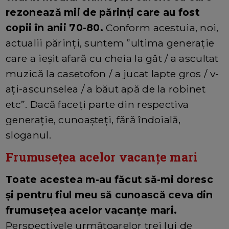
rezonează mii de părinți care au fost
copii în anii 70-80.
Conform acestuia, noi,
actualii părinți, suntem ”ultima generație
care a ieșit afară cu cheia la gât / a ascultat
muzică la casetofon / a jucat lapte gros / v-
ați-ascunselea / a băut apă de la robinet
etc”. Dacă faceți parte din respectiva
generație, cunoașteți, fără îndoială,
sloganul.
Frumusețea acelor vacanțe mari
Toate acestea m-au făcut să-mi doresc
și pentru fiul meu să cunoască ceva din
frumusețea acelor vacanțe mari.
Perspectivele următoarelor trei lui de