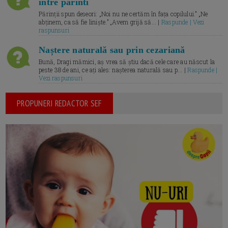
intre parinti
Părinții spun deseori: „Noi nu ne certăm în fața copilului.” „Ne
abținem, ca să fie liniște.” „Avem grijă să... |
Raspunde | Vezi
raspunsuri
Naștere naturală sau prin cezariană
Bună, Dragi mămici, aș vrea să știu dacă cele care au născut la
peste 38 de ani, ce ați ales: nașterea naturală sau p... |
Raspunde |
Vezi raspunsuri
PROPUNERI REDACTOR SEF