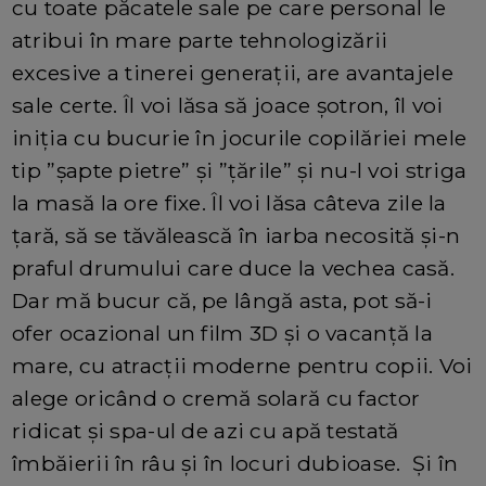
cu toate păcatele sale pe care personal le
atribui în mare parte tehnologizării
excesive a tinerei generații, are avantajele
sale certe. Îl voi lăsa să joace șotron, îl voi
iniția cu bucurie în jocurile copilăriei mele
tip ”șapte pietre” și ”țările” și nu-l voi striga
la masă la ore fixe. Îl voi lăsa câteva zile la
țară, să se tăvălească în iarba necosită și-n
praful drumului care duce la vechea casă.
Dar mă bucur că, pe lângă asta, pot să-i
ofer ocazional un film 3D și o vacanță la
mare, cu atracții moderne pentru copii. Voi
alege oricând o cremă solară cu factor
ridicat și spa-ul de azi cu apă testată
îmbăierii în râu și în locuri dubioase. Și în