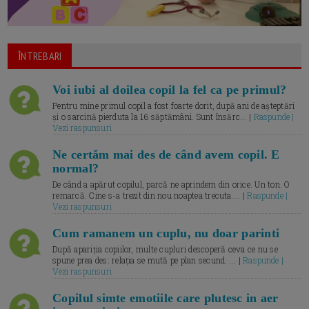
ÎNTREBARI
Voi iubi al doilea copil la fel ca pe primul?
Pentru mine primul copil a fost foarte dorit, după ani de așteptări
și o sarcină pierduta la 16 săptămâni. Sunt însărc... |
Raspunde |
Vezi raspunsuri
Ne certăm mai des de când avem copil. E
normal?
De când a apărut copilul, parcă ne aprindem din orice. Un ton. O
remarcă. Cine s-a trezit din nou noaptea trecuta.... |
Raspunde |
Vezi raspunsuri
Cum ramanem un cuplu, nu doar parinti
După apariția copiilor, multe cupluri descoperă ceva ce nu se
spune prea des: relația se mută pe plan secund. ... |
Raspunde |
Vezi raspunsuri
Copilul simte emotiile care plutesc in aer