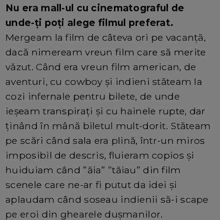
Nu era mall-ul cu cinematograful de
unde-ți poți alege filmul preferat.
Mergeam la film de câteva ori pe vacanță,
dacă nimeream vreun film care să merite
văzut. Când era vreun film american, de
aventuri, cu cowboy și indieni stăteam la
cozi infernale pentru bilete, de unde
ieșeam transpirați și cu hainele rupte, dar
ținând în mână biletul mult-dorit. Stăteam
pe scări când sala era plină, într-un miros
imposibil de descris, fluieram copios și
huiduiam când ”ăia” ”tăiau” din film
scenele care ne-ar fi putut da idei și
aplaudam când soseau indienii să-i scape
pe eroi din ghearele dușmanilor.