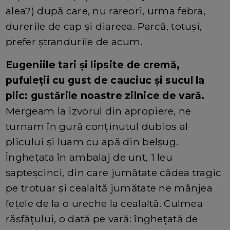
alea?) după care, nu rareori, urma febra,
durerile de cap și diareea. Parcă, totuși,
prefer ștrandurile de acum.
Eugeniile tari și lipsite de cremă,
pufuleții cu gust de cauciuc și sucul la
plic: gustările noastre zilnice de vară.
Mergeam la izvorul din apropiere, ne
turnam în gură conținutul dubios al
plicului și luam cu apă din belșug.
Înghețata în ambalaj de unt, 1 leu
șapteșcinci, din care jumătate cădea tragic
pe trotuar și cealaltă jumătate ne mânjea
fețele de la o ureche la cealaltă. Culmea
răsfățului, o dată pe vară: înghețată de