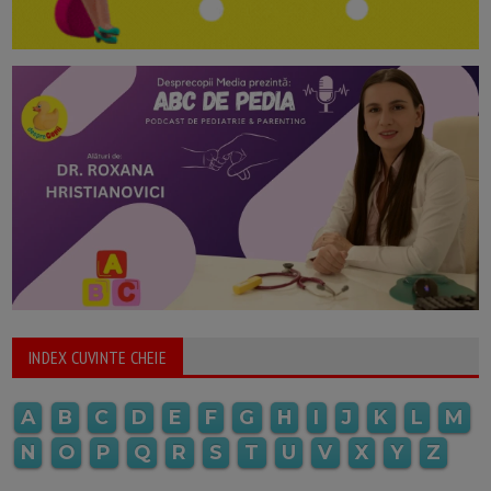
INDEX CUVINTE CHEIE
A
B
C
D
E
F
G
H
I
J
K
L
M
N
O
P
Q
R
S
T
U
V
X
Y
Z