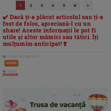
1
2
3
4
5
6
✔️ Dacă ți-a plăcut articolul sau ți-a
fost de folos, apreciază-l cu un
share! Aceste informații le pot fi
utile și altor mămici sau tătici. Îți
mulțumim anticipat! ❣️
SUBIECTE TRATATE:
VARA
TEMA:
DIVERSE