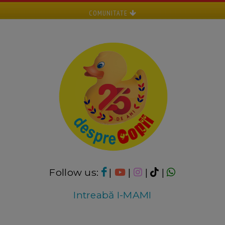
COMUNITATE
Follow us:
|
|
|
|
Intreabă I-MAMI