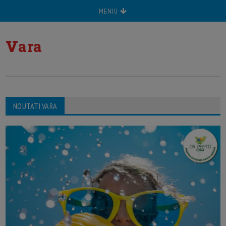
MENIU
v
ara
NOUTATI VARA