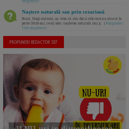
raspunsuri
Naștere naturală sau prin cezariană
Bună, Dragi mămici, aș vrea să știu dacă cele care au născut la
peste 38 de ani, ce ați ales: nașterea naturală sau p... |
Raspunde |
Vezi raspunsuri
PROPUNERI REDACTOR SEF
11 NU-uri in diversificarea