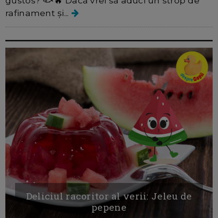
gustos? 🐟🔥 Dacă vrei să aduci un strop de
rafinament și...
Deliciul racoritor al verii: Jeleu de
pepene