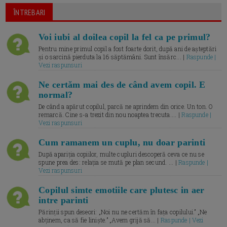
ÎNTREBARI
Voi iubi al doilea copil la fel ca pe primul?
Pentru mine primul copil a fost foarte dorit, după ani de așteptări
și o sarcină pierduta la 16 săptămâni. Sunt însărc... |
Raspunde |
Vezi raspunsuri
Ne certăm mai des de când avem copil. E
normal?
De când a apărut copilul, parcă ne aprindem din orice. Un ton. O
remarcă. Cine s-a trezit din nou noaptea trecuta.... |
Raspunde |
Vezi raspunsuri
Cum ramanem un cuplu, nu doar parinti
După apariția copiilor, multe cupluri descoperă ceva ce nu se
spune prea des: relația se mută pe plan secund. ... |
Raspunde |
Vezi raspunsuri
Copilul simte emotiile care plutesc in aer
intre parinti
Părinții spun deseori: „Noi nu ne certăm în fața copilului.” „Ne
abținem, ca să fie liniște.” „Avem grijă să... |
Raspunde | Vezi