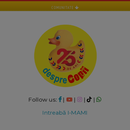
COMUNITATE
Follow us:
|
|
|
|
Intreabă I-MAMI