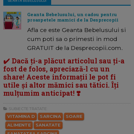
GEANTA BEBELUSULUI
Geanta Bebelusului, un cadou pentru
proaspetele mamici de la Desprecopii
Afla ce este Geanta Bebelusului si
cum poti sa o primesti in mod
GRATUIT de la Desprecopii.com.
✔️ Dacă ți-a plăcut articolul sau ți-a
fost de folos, apreciază-l cu un
share! Aceste informații le pot fi
utile și altor mămici sau tătici. Îți
mulțumim anticipat! ❣️
SUBIECTE TRATATE:
VITAMINA D
SARCINA
SOARE
ALIMENTE
SANATATE
SANATATEA SARCINII