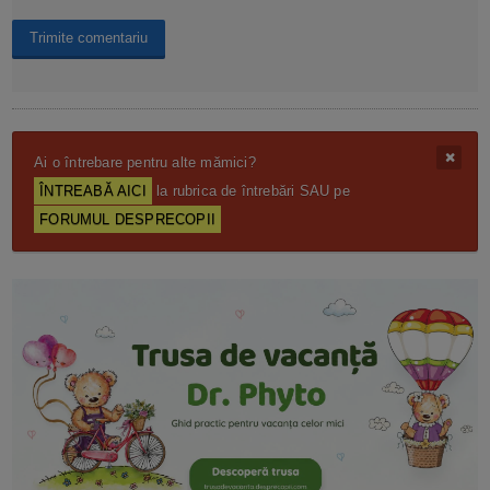
Ai o întrebare pentru alte mămici?
ÎNTREABĂ AICI
la rubrica de întrebări SAU pe
FORUMUL DESPRECOPII