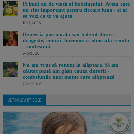
Primul an de viață al bebelușului: Avem cate
un sfat important pentru fiecare luna - si ai
sa vezi ca te va ajuta
10/7/2026
Depresia postnatala sau baletul dintre
dragoste, emotii, hormoni si oboseala crunta
- confesiuni
9/6/2026
Nu am vrut să renunț la alăptare. Si am
căutat până am găsit cauza durerii -
confesiunile unei mame care alăptează
27/3/2026
ULTIMILE ARTICOLE