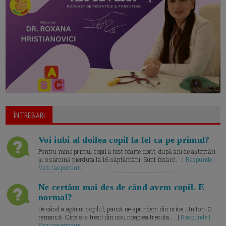
ÎNTREBARI
Voi iubi al doilea copil la fel ca pe primul?
Pentru mine primul copil a fost foarte dorit, după ani de așteptări
și o sarcină pierduta la 16 săptămâni. Sunt însărc... |
Raspunde |
Vezi raspunsuri
Ne certăm mai des de când avem copil. E
normal?
De când a apărut copilul, parcă ne aprindem din orice. Un ton. O
remarcă. Cine s-a trezit din nou noaptea trecuta.... |
Raspunde |
Vezi raspunsuri