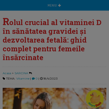
MENIU
R
olul crucial al vitaminei D
în sănătatea gravidei și
dezvoltarea fetală: ghid
complet pentru femeile
însărcinate
Acasa
>
SARCINA
TEMA:
Vitamine
|
0
|
18/4/2023