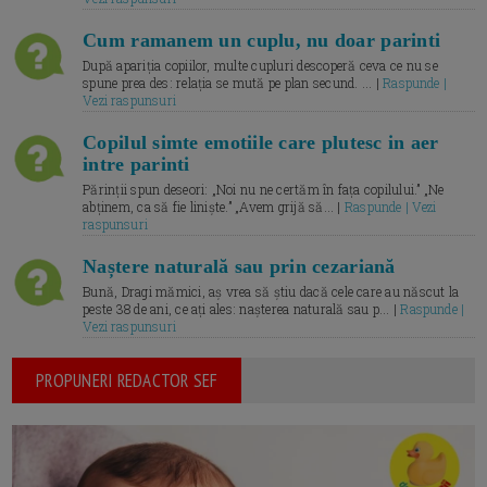
Cum ramanem un cuplu, nu doar parinti
După apariția copiilor, multe cupluri descoperă ceva ce nu se
spune prea des: relația se mută pe plan secund. ... |
Raspunde |
Vezi raspunsuri
Copilul simte emotiile care plutesc in aer
intre parinti
Părinții spun deseori: „Noi nu ne certăm în fața copilului.” „Ne
abținem, ca să fie liniște.” „Avem grijă să... |
Raspunde | Vezi
raspunsuri
Naștere naturală sau prin cezariană
Bună, Dragi mămici, aș vrea să știu dacă cele care au născut la
peste 38 de ani, ce ați ales: nașterea naturală sau p... |
Raspunde |
Vezi raspunsuri
PROPUNERI REDACTOR SEF