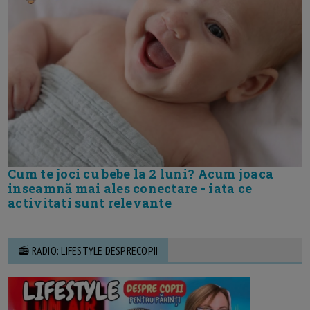
Cum te joci cu bebe la 2 luni? Acum joaca
inseamnă mai ales conectare - iata ce
activitati sunt relevante
📻 RADIO: LIFESTYLE DESPRECOPII